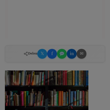
𝕏
f
in
✉
Delen