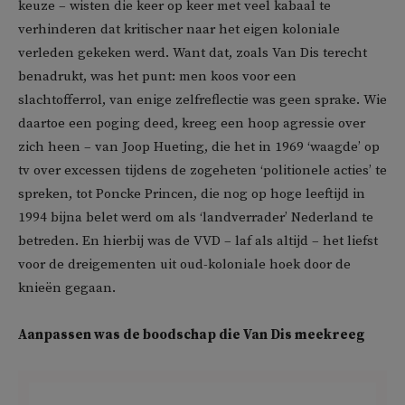
keuze – wisten die keer op keer met veel kabaal te
verhinderen dat kritischer naar het eigen koloniale
verleden gekeken werd. Want dat, zoals Van Dis terecht
benadrukt, was het punt: men koos voor een
slachtofferrol, van enige zelfreflectie was geen sprake. Wie
daartoe een poging deed, kreeg een hoop agressie over
zich heen – van Joop Hueting, die het in 1969 ‘waagde’ op
tv over excessen tijdens de zogeheten ‘politionele acties’ te
spreken, tot Poncke Princen, die nog op hoge leeftijd in
1994 bijna belet werd om als ‘landverrader’ Nederland te
betreden. En hierbij was de VVD – laf als altijd – het liefst
voor de dreigementen uit oud-koloniale hoek door de
knieën gegaan.
Aanpassen was de boodschap die Van Dis meekreeg