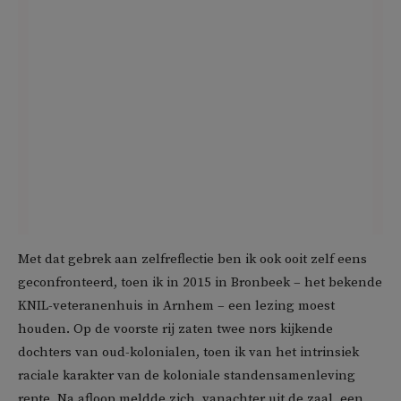
Met dat gebrek aan zelfreflectie ben ik ook ooit zelf eens
geconfronteerd, toen ik in 2015 in Bronbeek – het bekende
KNIL-veteranenhuis in Arnhem – een lezing moest
houden. Op de voorste rij zaten twee nors kijkende
dochters van oud-kolonialen, toen ik van het intrinsiek
raciale karakter van de koloniale standensamenleving
repte. Na afloop meldde zich, vanachter uit de zaal, een