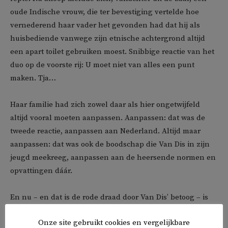
oude Indische vrouw, die ter bevestiging vertelde hoe
vernederend haar vader het gevonden had dat hij als
huisbediende vanwege zijn etnische achtergrond altijd
een apart toilet gebruiken moest. Snibbige reactie van het
duo op de voorste rij: U moet niet van alles een punt
maken. Tja…
Haar familie had zich zowel daar als hier ongetwijfeld
altijd vooral moeten aanpassen. Aanpassen: dat was de
tweede reactie, aanpassen aan Nederland. Altijd maar
aanpassen: dat was ook de boodschap die Van Dis in zijn
jeugd meekreeg, aanpassen aan de heersende normen en
opvattingen dáár.
En nu – en dat is de rode draad door Van Dis’ betoog – is
het Nederland als geheel dat zich moet aanpassen:
Onze site gebruikt cookies en vergelijkbare
aanpassen aan een snel veranderende wereld. Een