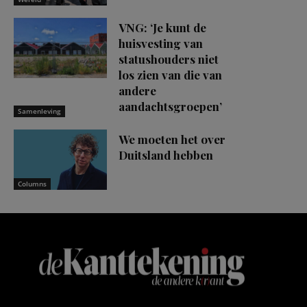
VNG: ‘Je kunt de
huisvesting van
statushouders niet
los zien van die van
andere
aandachtsgroepen’
Samenleving
We moeten het over
Duitsland hebben
Columns