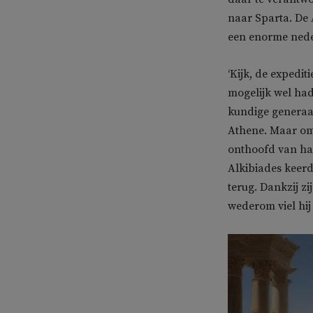
naar Sparta. De 
een enorme neder
‘Kijk, de expedit
mogelijk wel had
kundige generaal
Athene. Maar om
onthoofd van ha
Alkibiades keerd
terug. Dankzij zi
wederom viel hij