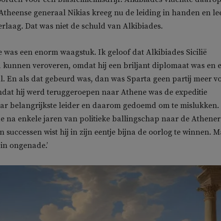
Atheense generaal Nikias kreeg nu de leiding in handen en le
laag. Dat was niet de schuld van Alkibiades.
ie was een enorm waagstuk. Ik geloof dat Alkibiades Sicilië
 kunnen veroveren, omdat hij een briljant diplomaat was en 
. En als dat gebeurd was, dan was Sparta geen partij meer v
dat hij werd teruggeroepen naar Athene was de expeditie
ar belangrijkste leider en daarom gedoemd om te mislukken.
e na enkele jaren van politieke ballingschap naar de Athener
jn successen wist hij in zijn eentje bijna de oorlog te winnen. 
 in ongenade.’