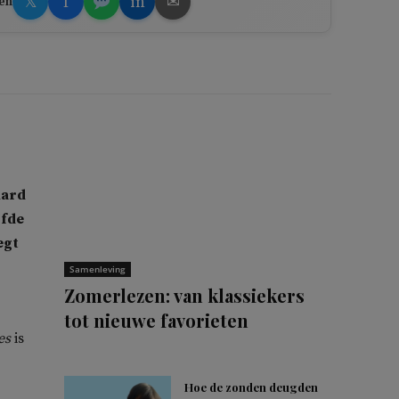
𝕏
f
in
✉
en
nard
jfde
egt
Samenleving
Zomerlezen: van klassiekers
tot nieuwe favorieten
es
is
Hoe de zonden deugden