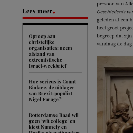
persoon van Alki
Lees meer
Geschiedenis va
geleden al een bo
heel groot proje
Oproep aan
begreep dat zijn
christelijke
vandaag de dag n
organisaties: neem
afstand van
extremistische
Israël‑weekbrief
Hoe serieus is Count
Binface, de uitdager
van Brexit-populist
Nigel Farage?
Rotterdamse Raad wil
geen ‘wit college’ en
kiest Nunnely en
Harika als wethouders