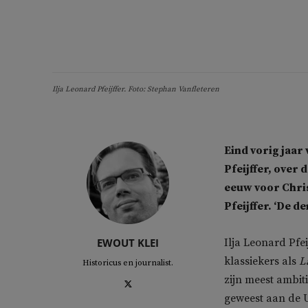
Ilja Leonard Pfeijffer. Foto: Stephan Vanfleteren
Eind vorig jaa
Pfeijffer, over 
eeuw voor Chris
Pfeijffer. ‘De 
EWOUT KLEI
Ilja Leonard Pfei
klassiekers als
L
Historicus en journalist.
zijn meest ambiti
geweest aan de U