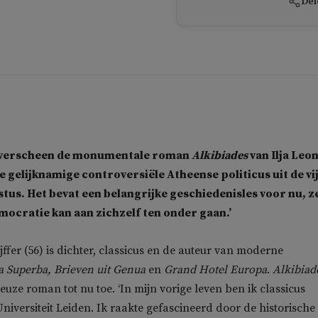
Del
r verscheen de monumentale roman
Alkibiades
van Ilja Leo
de gelijknamige controversiële Atheense politicus uit de vi
tus. Het bevat een belangrijke geschiedenisles voor nu, z
democratie kan aan zichzelf ten onder gaan.’
jffer (56) is dichter, classicus en de auteur van moderne
a Superba,
Brieven uit Genua
en
Grand Hotel Europa
.
Alkibiad
euze roman tot nu toe. ‘In mijn vorige leven ben ik classicus
niversiteit Leiden. Ik raakte gefascineerd door de historische