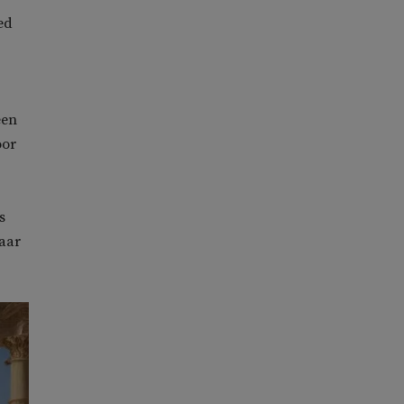
ed
een
oor
s
Maar