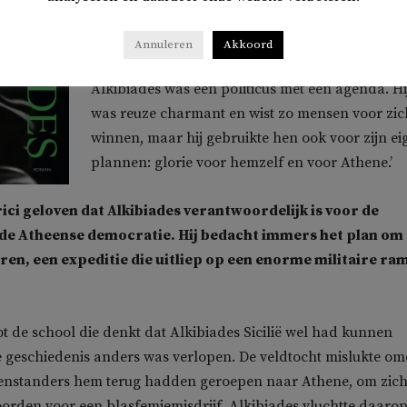
waarheid spreekt?
Annuleren
Akkoord
‘Dat deed ik natuurlijk expres in mijn boek.
Alkibiades was een politicus met een agenda. Hi
was reuze charmant en wist zo mensen voor zic
winnen, maar hij gebruikte hen ook voor zijn ei
plannen: glorie voor hemzelf en voor Athene.’
ci geloven dat Alkibiades verantwoordelijk is voor de
de Atheense democratie. Hij bedacht immers het plan om
veren, een expeditie die uitliep op een enorme militaire ra
tot de school die denkt dat Alkibiades Sicilië wel had kunnen
e geschiedenis anders was verlopen. De veldtocht mislukte om
egenstanders hem terug hadden geroepen naar Athene, om zic
orden voor een blasfemiemisdrijf. Alkibiades vluchtte daaro