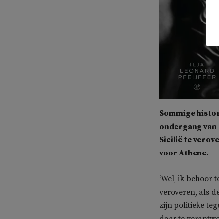
Sommige histori
ondergang van 
Sicilië te vero
voor Athene.
‘Wel, ik behoor 
veroveren, als d
zijn politieke t
daar te verantwo