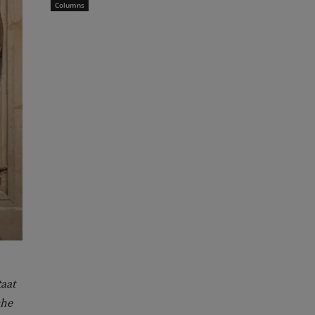
Columns
taat
che