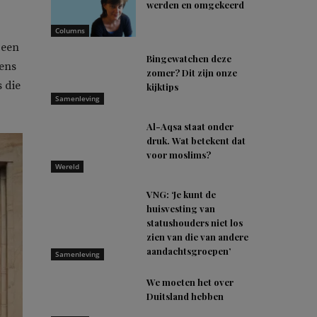
werden en omgekeerd
Columns
 een
Bingewatchen deze
eens
zomer? Dit zijn onze
 die
kijktips
Samenleving
Al-Aqsa staat onder
druk. Wat betekent dat
voor moslims?
Wereld
VNG: ‘Je kunt de
huisvesting van
statushouders niet los
zien van die van andere
aandachtsgroepen’
Samenleving
We moeten het over
Duitsland hebben