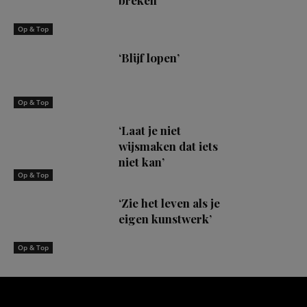
breken’
Op & Top
‘Blijf lopen’
Op & Top
‘Laat je niet
wijsmaken dat iets
niet kan’
Op & Top
‘Zie het leven als je
eigen kunstwerk’
Op & Top