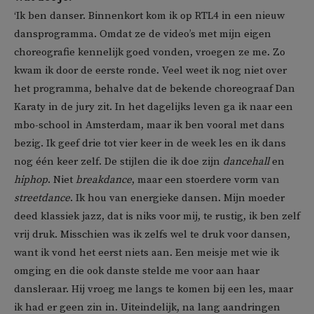
‘Ik ben danser. Binnenkort kom ik op RTL4 in een nieuw
dansprogramma. Omdat ze de video’s met mijn eigen
choreografie kennelijk goed vonden, vroegen ze me. Zo
kwam ik door de eerste ronde. Veel weet ik nog niet over
het programma, behalve dat de bekende choreograaf Dan
Karaty in de jury zit. In het dagelijks leven ga ik naar een
mbo-school in Amsterdam, maar ik ben vooral met dans
bezig. Ik geef drie tot vier keer in de week les en ik dans
nog één keer zelf. De stijlen die ik doe zijn
dancehall
en
hiphop
. Niet
breakdance
, maar een stoerdere vorm van
streetdance
. Ik hou van energieke dansen. Mijn moeder
deed klassiek jazz, dat is niks voor mij, te rustig, ik ben zelf
vrij druk. Misschien was ik zelfs wel te druk voor dansen,
want ik vond het eerst niets aan. Een meisje met wie ik
omging en die ook danste stelde me voor aan haar
dansleraar. Hij vroeg me langs te komen bij een les, maar
ik had er geen zin in. Uiteindelijk, na lang aandringen