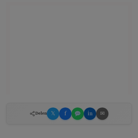
𝕏
f
in
✉
Delen