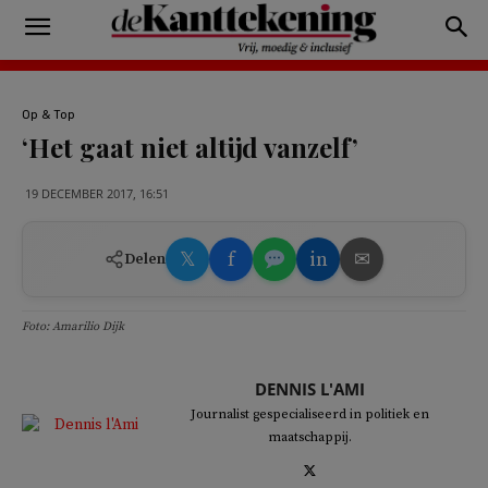
Op & Top
‘Het gaat niet altijd vanzelf’
19 DECEMBER 2017, 16:51
𝕏
f
in
✉
Delen
Foto: Amarilio Dijk
DENNIS L'AMI
Journalist gespecialiseerd in politiek en
maatschappij.