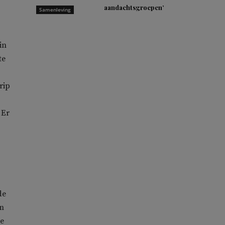
aandachtsgroepen’
Samenleving
in
te
rip
 Er
de
am
ze