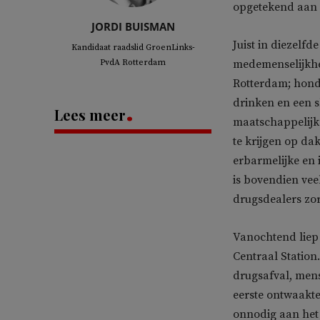
opgetekend aan 
JORDI BUISMAN
Juist in diezelfd
Kandidaat raadslid GroenLinks-
PvdA Rotterdam
medemenselijkhei
Rotterdam; honde
drinken en een 
Lees meer
maatschappelijke
te krijgen op da
erbarmelijke en
is bovendien vee
drugsdealers zor
Vanochtend liep 
Centraal Station
drugsafval, mens
eerste ontwaakte
onnodig aan het 