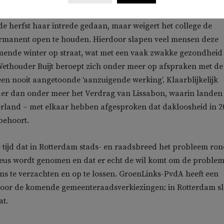
de herfst haar intrede gedaan, maar weigert het college de
manent open te houden. Hierdoor slapen veel mensen deze
mende winter op straat, wat met een vaak zwakke gezondheid
 Wethouder Buijt beroept zich onder meer op afspraken met de
een nooit aangetoonde ‘aanzuigende werking’. Klaarblijkelijk
der dan onder meer het Verdrag van Lissabon, waarin landen
land – met elkaar hebben afgesproken dat dakloosheid in 2
 behoort.
e tijd dat in Rotterdam stads- en raadsbreed het probleem r
ieus wordt genomen en dat er echt de wil komt om de proble
s te verzachten en op te lossen. GroenLinks-PvdA heeft een
 voor de komende gemeenteraadsverkiezingen: in Rotterdam s
at.