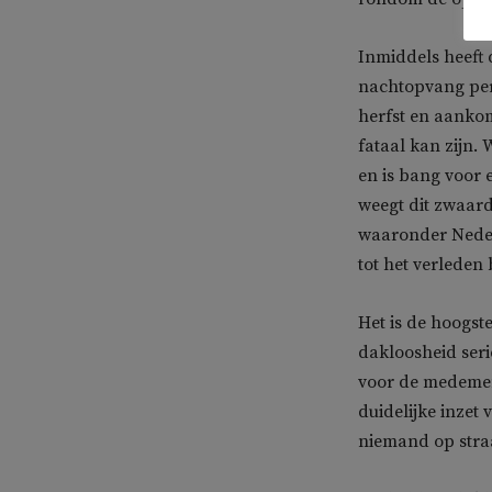
Inmiddels heeft 
nachtopvang per
herfst en aanko
fataal kan zijn.
en is bang voor 
weegt dit zwaar
waaronder Neder
tot het verleden
Het is de hoogst
dakloosheid ser
voor de medemen
duidelijke inzet
niemand op stra