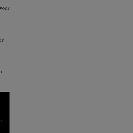
k
 voor
er
n
 u