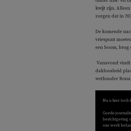
onder dak- en th
kwijt zijn. Alle
zorgen dat in 20
De komende nacht
vriespunt moeten
een boom, brug o
Vanavond vindt 
dakloosheid pla
wethouder Ronald
Nu u hier toch 
Goede journali
berichtgeving o
ons werk belang