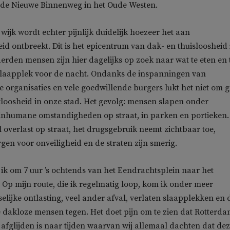
de Nieuwe Binnenweg in het Oude Westen.
e wijk wordt echter pijnlijk duidelijk hoezeer het aan
d ontbreekt. Dit is het epicentrum van dak- en thuisloosheid 
rden mensen zijn hier dagelijks op zoek naar wat te eten en 
slaapplek voor de nacht. Ondanks de inspanningen van
 organisaties en vele goedwillende burgers lukt het niet om g
kloosheid in onze stad. Het gevolg: mensen slapen onder
 inhumane omstandigheden op straat, in parken en portieken.
l overlast op straat, het drugsgebruik neemt zichtbaar toe,
gen voor onveiligheid en de straten zijn smerig.
ik om 7 uur ’s ochtends van het Eendrachtsplein naar het
. Op mijn route, die ik regelmatig loop, kom ik onder meer
elijke ontlasting, veel ander afval, verlaten slaapplekken en 
 dakloze mensen tegen. Het doet pijn om te zien dat Rotterd
afglijden is naar tijden waarvan wij allemaal dachten dat de