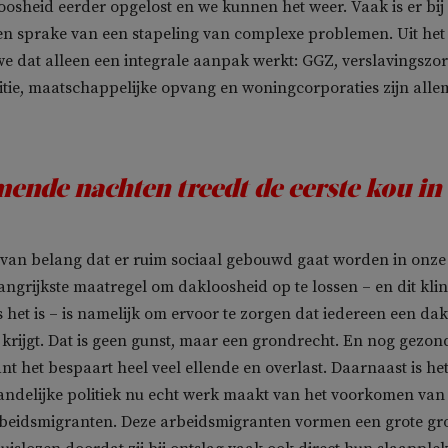
sheid eerder opgelost en we kunnen het weer. Vaak is er bij
en sprake van een stapeling van complexe problemen. Uit het
e dat alleen een integrale aanpak werkt: GGZ, verslavingszor
itie, maatschappelijke opvang en woningcorporaties zijn alle
ende nachten treedt de eerste kou in
 van belang dat er ruim sociaal gebouwd gaat worden in onze
langrijkste maatregel om dakloosheid op te lossen – en dit klin
s het is – is namelijk om ervoor te zorgen dat iedereen een dak
krijgt. Dat is geen gunst, maar een grondrecht. En nog gezon
nt het bespaart heel veel ellende en overlast. Daarnaast is he
landelijke politiek nu echt werk maakt van het voorkomen van
arbeidsmigranten. Deze arbeidsmigranten vormen een grote gr