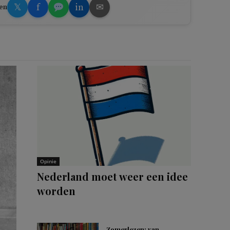
𝕏
f
in
✉
en
Opinie
Nederland moet weer een idee
worden
Zomerlezen: van