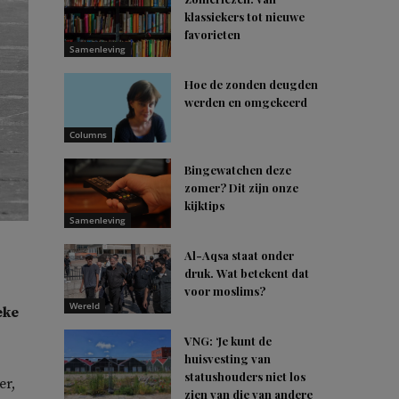
klassiekers tot nieuwe
favorieten
Samenleving
Hoe de zonden deugden
werden en omgekeerd
Columns
Bingewatchen deze
zomer? Dit zijn onze
kijktips
Samenleving
Al-Aqsa staat onder
druk. Wat betekent dat
voor moslims?
Wereld
eke
VNG: ‘Je kunt de
huisvesting van
statushouders niet los
er,
zien van die van andere