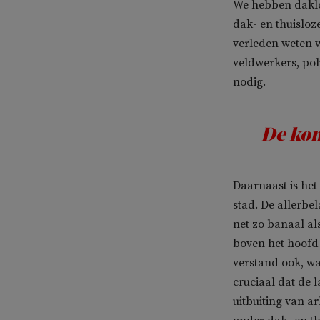
We hebben dakloo
dak- en thuisloz
verleden weten w
veldwerkers, pol
nodig.
De kom
Daarnaast is het
stad. De allerbe
net zo banaal al
boven het hoofd 
verstand ook, wa
cruciaal dat de 
uitbuiting van 