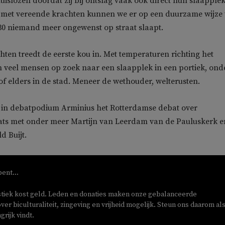
uislozen doordat zij bij ontslag vaak ook direct hun slaapple
en met vereende krachten kunnen we er op een duurzame wijze
30 niemand meer ongewenst op straat slaapt.
en treedt de eerste kou in. Met temperaturen richting het
 veel mensen op zoek naar een slaapplek in een portiek, ond
f elders in de stad. Meneer de wethouder, welterusten.
in debatpodium Arminius het Rotterdamse debat over
ats met onder meer Martijn van Leerdam van de Pauluskerk e
 Buijt.
bent...
stiek kost geld. Leden en donaties maken onze gebalanceerde
ver biculturaliteit, zingeving en vrijheid mogelijk. Steun ons daarom als
rijk vindt.