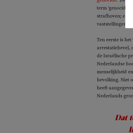
term ‘genocide’ i
strafhoven; eend
vaststellingen do
Ten eerste is he
arrestatiebevel,
de Israëlische p
Nederlandse bode
menselijkheid e
bevolking. Niet 
heeft aangegeve
Nederlands gron
Dat t
I