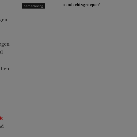
.
aandachtsgroepen’
Samenleving
gen
 ogen
el
llen
ie
nd