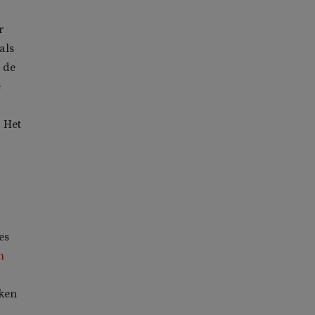
r
als
 de
e
. Het
es
n
eken