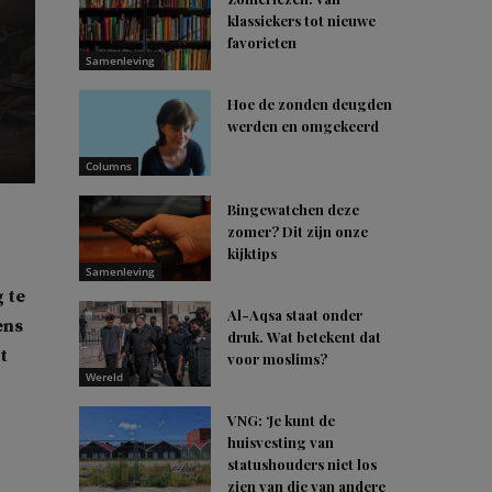
klassiekers tot nieuwe
favorieten
Samenleving
Hoe de zonden deugden
werden en omgekeerd
Columns
Bingewatchen deze
zomer? Dit zijn onze
kijktips
Samenleving
g te
Al-Aqsa staat onder
ens
druk. Wat betekent dat
t
voor moslims?
Wereld
VNG: ‘Je kunt de
huisvesting van
statushouders niet los
zien van die van andere