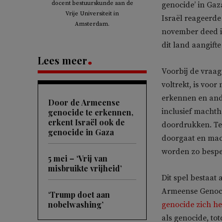
docent bestuurskunde aan de
genocide’ in Gaz
Vrije Universiteit in
Israël reageerde
Amsterdam.
november deed i
dit land aangift
Lees meer
Voorbij de vraag
voltrekt, is voo
erkennen en ande
Door de Armeense
inclusief machth
genocide te erkennen,
erkent Israël ook de
doordrukken. Ter
genocide in Gaza
doorgaat en mac
worden zo bespe
5 mei – ‘Vrij van
misbruikte vrijheid’
Dit spel bestaat
Armeense Genoci
‘Trump doet aan
nobelwashing’
genocide zich he
als genocide, to