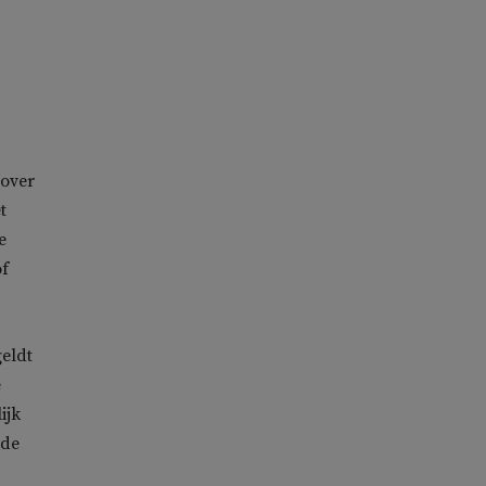
over
t
e
of
geldt
e
ijk
 de