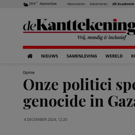
C
Abonneren
Adverteren
dK Academie
19.9
Amsterdam
NIEUWS
SAMENLEVING
WERELD
K
Opinie
Onze politici sp
genocide in Gaz
4 DECEMBER 2024, 12:20