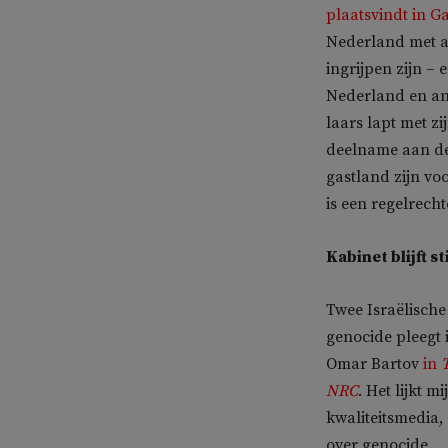
plaatsvindt in G
Nederland met an
ingrijpen zijn –
Nederland en an
laars lapt met z
deelname aan derg
gastland zijn vo
is een regelrech
Kabinet blijft st
Twee Israëlische
genocide pleegt 
Omar Bartov
in
NRC
. Het lijkt 
kwaliteitsmedia,
over genocide.