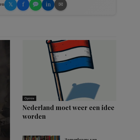
𝕏
f
in
✉
en
Opinie
Nederland moet weer een idee
worden
Zomerlezen: van