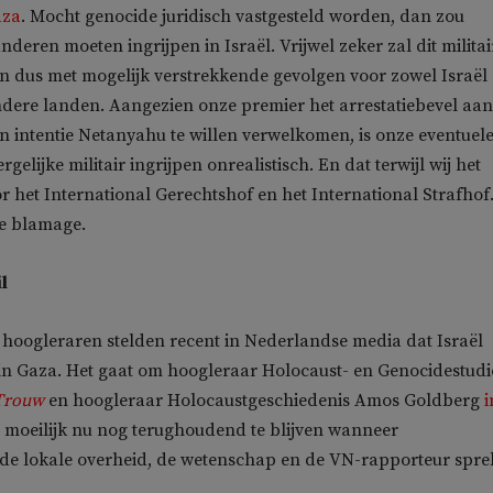
aza
. Mocht genocide juridisch vastgesteld worden, dan zou
deren moeten ingrijpen in Israël. Vrijwel zeker zal dit militai
 en dus met mogelijk verstrekkende gevolgen voor zowel Israël 
dere landen. Aangezien onze premier het arrestatiebevel aan
ijn intentie Netanyahu te willen verwelkomen, is onze eventuel
elijke militair ingrijpen onrealistisch. En dat terwijl wij het
or het International Gerechtshof en het International Strafhof
te blamage.
il
 hoogleraren stelden recent in Nederlandse media dat Israël
in Gaza. Het gaat om hoogleraar Holocaust- en Genocidestudi
Trouw
en hoogleraar Holocaustgeschiedenis Amos Goldberg
i
mij moeilijk nu nog terughoudend te blijven wanneer
 de lokale overheid, de wetenschap en de VN-rapporteur spr