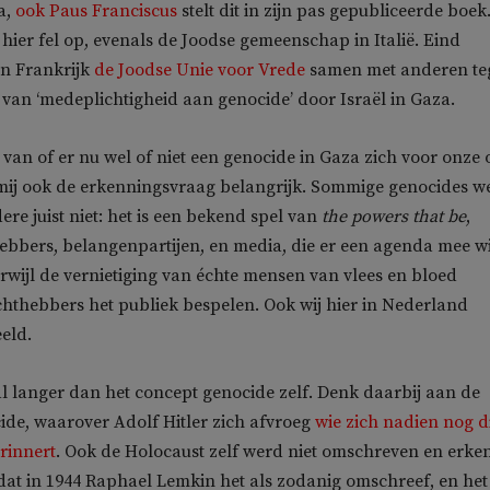
a,
ook Paus Franciscus
stelt dit in zijn pas gepubliceerde boek
 hier fel op, evenals de Joodse gemeenschap in Italië. Eind
n Frankrijk
de Joodse Unie voor Vrede
samen met anderen te
e van ‘medeplichtigheid aan genocide’ door Israël in Gaza.
 van of er nu wel of niet een genocide in Gaza zich voor onze
r mij ook de erkenningsvraag belangrijk. Sommige genocides w
re juist niet: het is een bekend spel van
the powers that be
,
ebbers, belangenpartijen, en media, die er een agenda mee wi
wijl de vernietiging van échte mensen van vlees en bloed
hthebbers het publiek bespelen. Ook wij hier in Nederland
eld.
 al langer dan het concept genocide zelf. Denk daarbij aan de
de, waarover Adolf Hitler zich afvroeg
wie zich nadien nog d
rinnert
. Ook de Holocaust zelf werd niet omschreven en erke
tdat in 1944 Raphael Lemkin het als zodanig omschreef, en het