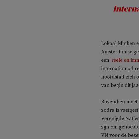
Interna
Lokaal klinken e
Amsterdamse ge
een
‘reële en im
internationaal r
hoofdstad zich o
van begin dit jaa
Bovendien moeten 
zodra is vastgest
Verenigde Naties
zijn om genocid
VN voor de bezet