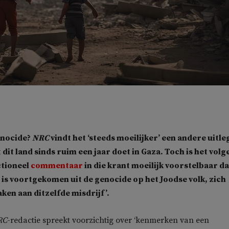
enocide?
NRC
vindt het ‘steeds moeilijker’ een andere uitle
dit land sinds ruim een jaar doet in Gaza. Toch is het volg
tioneel
commentaar
in die krant moeilijk voorstelbaar da
at is voortgekomen uit de genocide op het Joodse volk, zich
ken aan ditzelfde misdrijf’.
RC
-redactie spreekt voorzichtig over ‘kenmerken van een