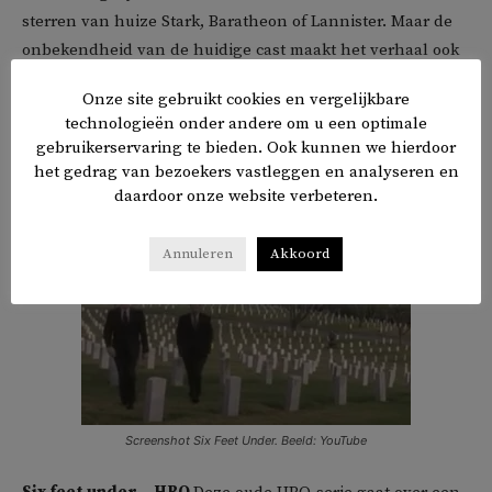
sterren van huize Stark, Baratheon of Lannister. Maar de
onbekendheid van de huidige cast maakt het verhaal ook
interessant, een verhaal over de ondergang van het
Onze site gebruikt cookies en vergelijkbare
imperium van de Targaryens, de drakenrijdersfamilie die
technologieën onder andere om u een optimale
in een burgeroorlog verkeert. Terwijl we bij Game of
gebruikerservaring te bieden. Ook kunnen we hierdoor
Thrones acht seizoenen lang maar een paar draken te
het gedrag van bezoekers vastleggen en analyseren en
zien kregen, kunnen de draken in deze serie niet op.
daardoor onze website verbeteren.
Annuleren
Akkoord
Screenshot Six Feet Under. Beeld: YouTube