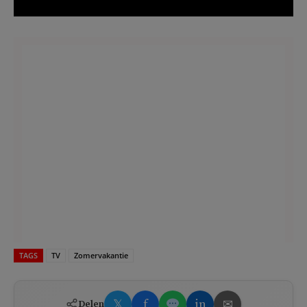
TAGS
TV
Zomervakantie
𝕏
f
in
✉
Delen