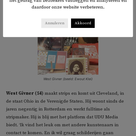
het gedrag van bezoekers vastleggen en analyseren en
daardoor onze website verbeteren.
Annuleren
Akkoord
West Givner (beeld: Ewout Klei)
West Givner (54)
maakt strips en komt uit Cleveland, in
de staat Ohio in de Verenigde Staten. Hij woont sinds de
jaren negentig in Rotterdam en werkt fulltime als
stripmaker. Hij is blij met het platform dat UDU Media
biedt. ‘Ik vind het leuk om met andere kunstenaars in
contact te komen. En ik wil graag schilderijen gaan