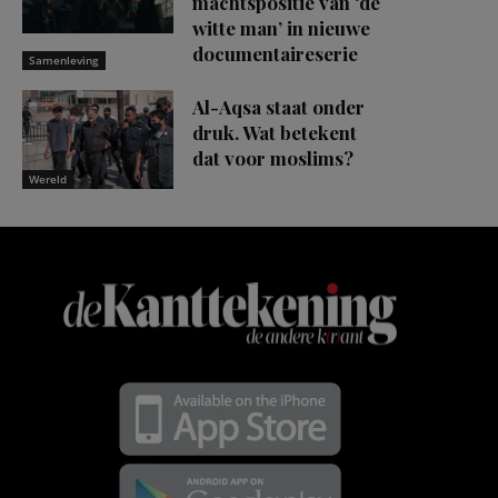
machtspositie van ‘de
witte man’ in nieuwe
documentaireserie
Samenleving
Al-Aqsa staat onder
druk. Wat betekent
dat voor moslims?
Wereld