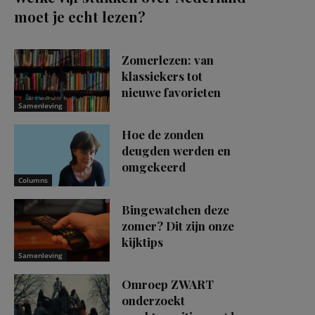
moet je echt lezen?
Zomerlezen: van
klassiekers tot
nieuwe favorieten
Samenleving
Hoe de zonden
deugden werden en
omgekeerd
Columns
Bingewatchen deze
zomer? Dit zijn onze
kijktips
Samenleving
Omroep ZWART
onderzoekt