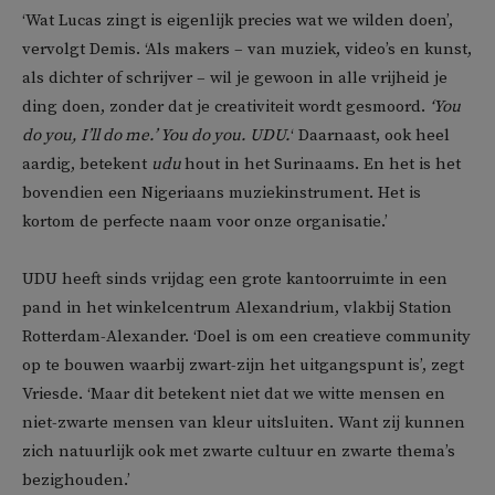
‘Wat Lucas zingt is eigenlijk precies wat we wilden doen’,
vervolgt Demis. ‘Als makers – van muziek, video’s en kunst,
als dichter of schrijver – wil je gewoon in alle vrijheid je
ding doen, zonder dat je creativiteit wordt gesmoord.
‘You
do you, I’ll do me.’ You do you. UDU.
‘ Daarnaast, ook heel
aardig, betekent
udu
hout in het Surinaams. En het is het
bovendien een Nigeriaans muziekinstrument. Het is
kortom de perfecte naam voor onze organisatie.’
UDU heeft sinds vrijdag een grote kantoorruimte in een
pand in het winkelcentrum Alexandrium, vlakbij Station
Rotterdam-Alexander. ‘Doel is om een creatieve community
op te bouwen waarbij zwart-zijn het uitgangspunt is’, zegt
Vriesde. ‘Maar dit betekent niet dat we witte mensen en
niet-zwarte mensen van kleur uitsluiten. Want zij kunnen
zich natuurlijk ook met zwarte cultuur en zwarte thema’s
bezighouden.’