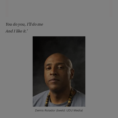
You do you, I’ll do me
And I like it.’
Demis Rolador (beeld: UDU Media)