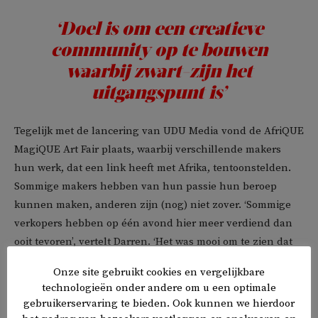
‘Doel is om een creatieve
community op te bouwen
waarbij zwart-zijn het
uitgangspunt is’
Tegelijk met de lancering van UDU Media vond de AfriQUE
MagiQUE Art Fair plaats, waarbij verschillende makers
hun werk, dat een link heeft met Afrika, tentoonstelden.
Sommige makers hebben van hun passie hun beroep
kunnen maken, anderen zijn (nog) niet zover. ‘Sommige
verkopers hebben op één avond hier meer verdiend dan
ooit tevoren’, vertelt Darren. ‘Het was mooi om te zien dat
iedereen aan het netwerken was en goed met elkaar
Onze site gebruikt cookies en vergelijkbare
overweg kon. Er zijn nieuwe relaties ontstaan, die zeker
technologieën onder andere om u een optimale
zullen uitgroeien tot vruchtbare samenwerkingen.’
gebruikerservaring te bieden. Ook kunnen we hierdoor