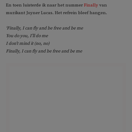
En toen luisterde ik naar het nummer
Finally
van
muzikant Joyner Lucas. Het refrein bleef hangen.
‘Finally, I can fly and be free and be me
You do you, I’ll do me
I don’t mind it (no, no)
Finally, I can fly and be free and be me