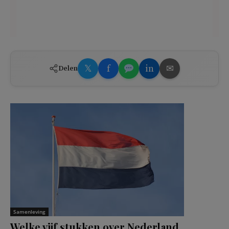
𝕏
f
in
✉
Delen
Samenleving
Welke vijf stukken over Nederland