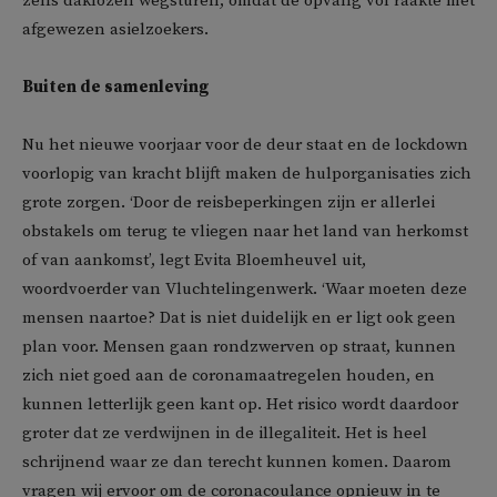
zelfs daklozen wegsturen, omdat de opvang vol raakte met
afgewezen asielzoekers.
Buiten de samenleving
Nu het nieuwe voorjaar voor de deur staat en de lockdown
voorlopig van kracht blijft maken de hulporganisaties zich
grote zorgen. ‘Door de reisbeperkingen zijn er allerlei
obstakels om terug te vliegen naar het land van herkomst
of van aankomst’, legt Evita Bloemheuvel uit,
woordvoerder van Vluchtelingenwerk. ‘Waar moeten deze
mensen naartoe? Dat is niet duidelijk en er ligt ook geen
plan voor. Mensen gaan rondzwerven op straat, kunnen
zich niet goed aan de coronamaatregelen houden, en
kunnen letterlijk geen kant op. Het risico wordt daardoor
groter dat ze verdwijnen in de illegaliteit. Het is heel
schrijnend waar ze dan terecht kunnen komen. Daarom
vragen wij ervoor om de coronacoulance opnieuw in te