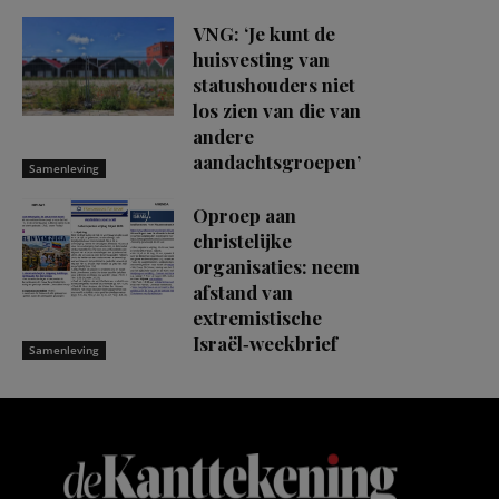
VNG: ‘Je kunt de
huisvesting van
statushouders niet
los zien van die van
andere
aandachtsgroepen’
Samenleving
Oproep aan
christelijke
organisaties: neem
afstand van
extremistische
Israël‑weekbrief
Samenleving