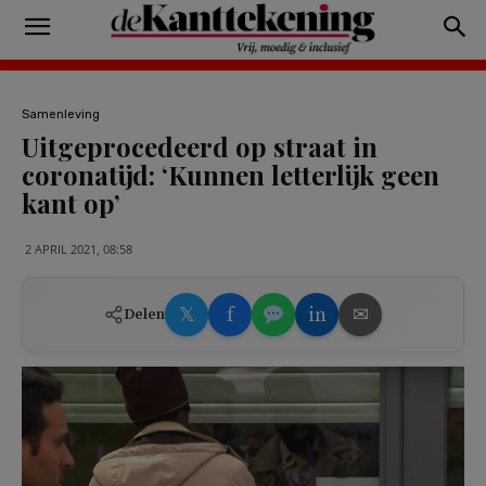
Samenleving
Uitgeprocedeerd op straat in
coronatijd: ‘Kunnen letterlijk geen
kant op’
2 APRIL 2021, 08:58
𝕏
f
in
✉
Delen