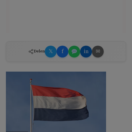
𝕏
f
in
✉
Delen