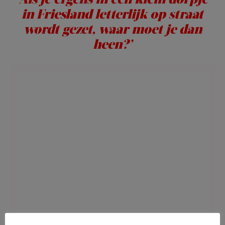
in Friesland letterlijk op straat
wordt gezet, waar moet je dan
heen?’