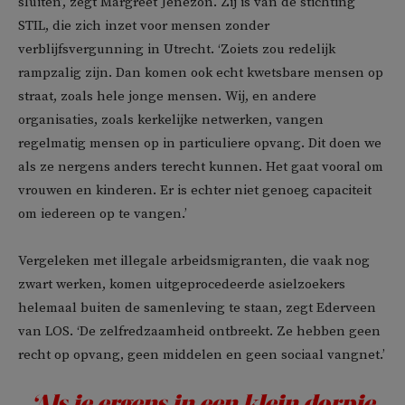
sluiten’, zegt Margreet Jenezon. Zij is van de stichting
STIL, die zich inzet voor mensen zonder
verblijfsvergunning in Utrecht. ‘Zoiets zou redelijk
rampzalig zijn. Dan komen ook echt kwetsbare mensen op
straat, zoals hele jonge mensen. Wij, en andere
organisaties, zoals kerkelijke netwerken, vangen
regelmatig mensen op in particuliere opvang. Dit doen we
als ze nergens anders terecht kunnen. Het gaat vooral om
vrouwen en kinderen. Er is echter niet genoeg capaciteit
om iedereen op te vangen.’
Vergeleken met illegale arbeidsmigranten, die vaak nog
zwart werken, komen uitgeprocedeerde asielzoekers
helemaal buiten de samenleving te staan, zegt Ederveen
van LOS. ‘De zelfredzaamheid ontbreekt. Ze hebben geen
recht op opvang, geen middelen en geen sociaal vangnet.’
‘Als je ergens in een klein dorpje