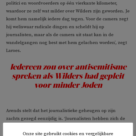
politici en woordvoerders op één vierkante kilometer,
waardoor ze zelf wat milder over Wilders zijn geworden. Je
komt hem namelijk iedere dag tegen. Voor de camera zegt
hij weliswaar radicale dingen en scheldt hij op
journalisten, maar als de camera uit staat kan in de
wandelgangen nog best met hem gelachen worden’, zegt
Laroes.
Iedereen zou over antisemitisme
spreken als Wilders had gepleit
voor minder Joden
Arends stelt dat het journalistieke geheugen op zijn
zachts gezegd eenzijdig is. ‘Journalisten hebben zich de
geschiedenis van de Tweede Wereldoorlog en het
Onze site gebruikt cookies en vergelijkbare
antisemitisme in Europa eigen gemaakt. Ze willen