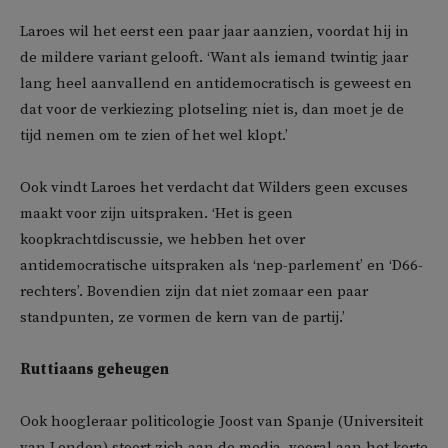
Laroes wil het eerst een paar jaar aanzien, voordat hij in
de mildere variant gelooft. ‘Want als iemand twintig jaar
lang heel aanvallend en antidemocratisch is geweest en
dat voor de verkiezing plotseling niet is, dan moet je de
tijd nemen om te zien of het wel klopt.’
Ook vindt Laroes het verdacht dat Wilders geen excuses
maakt voor zijn uitspraken. ‘Het is geen
koopkrachtdiscussie, we hebben het over
antidemocratische uitspraken als ‘nep-parlement’ en ‘D66-
rechters’. Bovendien zijn dat niet zomaar een paar
standpunten, ze vormen de kern van de partij.’
Ruttiaans geheugen
Ook hoogleraar politicologie Joost van Spanje (Universiteit
van Londen) stoort zich aan de media, vooral aan het korte