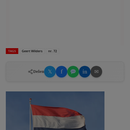
TAGS
Geert Wilders
nr. 72
𝕏
f
in
✉
Delen