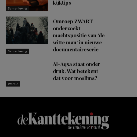
kijktips
Samenleving
Omroep ZWART
onderzoekt
machtspositie van ‘de
witte man’ in nieuwe
documentaireserie
Samenleving
Al-Aqsa staat onder
druk. Wat betekent
dat voor moslims?
Wereld