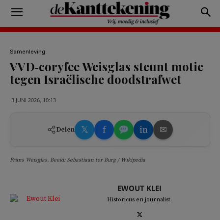
Samenleving
VVD‑coryfee Weisglas steunt motie
tegen Israëlische doodstrafwet
3 JUNI 2026, 10:13
𝕏
f
in
✉
Delen
Frans Weisglas. Beeld: Sebastiaan ter Burg / Wikipedia
EWOUT KLEI
Historicus en journalist.