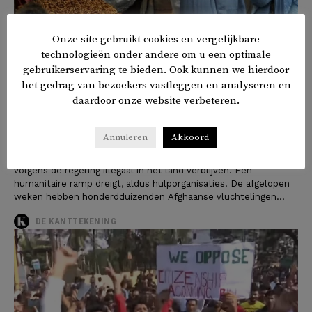
Onze site gebruikt cookies en vergelijkbare
technologieën onder andere om u een optimale
gebruikerservaring te bieden. Ook kunnen we hierdoor
het gedrag van bezoekers vastleggen en analyseren en
daardoor onze website verbeteren.
Pakistan zet Afghaanse
vluchtelingen het land uit
Annuleren
Akkoord
Pakistan wil 1,7 miljoen Afghanen het land uitzetten, die
volgens de regering illegaal in het land verblijven. Een
humanitaire ramp dreigt, aldus hulporganisaties. De afgelopen
weken hebben honderdduizenden Afghaanse vluchtelingen...
DE KANTTEKENING