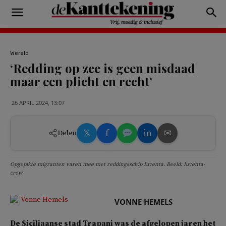
Wereld
‘Redding op zee is geen misdaad
maar een plicht en recht’
26 APRIL 2024, 13:07
𝕏
f
in
✉
Delen
Opgepikte migranten varen mee met reddingsschip Iuventa. Beeld: Iuventa-
crew
VONNE HEMELS
De Siciliaanse stad Trapani was de afgelopen jaren het