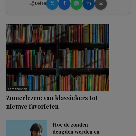
𝕏
f
in
✉
Delen
Samenleving
Zomerlezen: van klassiekers tot
nieuwe favorieten
Hoe de zonden
deugden werden en