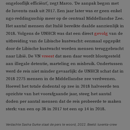
ongelooflijk efficiënt’, zegt Marco. ‘De aanpak begon met
de Iuventa-zaak uit 2017. Een jaar later was er geen enkel
ngo-reddingsschip meer op de centraal Middellandse Zee.
Het aantal mensen dat Italië bereikte daalde aanzienlijk in
2018. Volgens de UNHCR was dat een direct
gevolg
van de
uitbreiding van de Libische kustwacht: eenmaal opgepikt
door de Libische kustwacht worden mensen teruggebracht
naar Libië. De VN
vreest
dat men daar wordt blootgesteld
aan illegale detentie, marteling en misbruik. Ondertussen
werd de reis niet minder gevaarlijk: de UNHCR schat dat in
2018 2275 mensen in de Middellandse zee verdwenen.
Hoewel het totale dodental op zee in 2018 halveerde ten
opzichte van het voorafgaande jaar, steeg het aantal
doden per aantal mensen dat de reis probeerde te maken
sterk: van een op 38 in 2017 tot een op 14 in 2018.
Verdachte Sasha Gurke staat de pers te woord, 2022. Beeld: Iuventa-crew