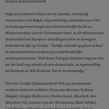
burgers behandeld heeft.
Volgens professor Johan van de Lanotte, voormalig
vicepremier van België, tegenwoordig verbonden aan VSA
en buitengewoon hoogleraar Grondwettelijk Recht en
Mensenrechten aan de Universiteit Gent, is dit tribunaal een
drukmiddel om Europese instellingen ertoe te bewegen
kritischer te zijn op Turkije. ‘Turkije schendt op grove schaal
de mensenrechten en kent geen onafhankelijke
rechtsspraak meer. Toch komt Erdogan hiermee weg en zien
we het land nog steeds als een democratie, in tegenstelling
tot Rusland en Wit-Rusland. Dat is merkwaardig.’
Voor het Turkije Tribunaal heeft VSA zes prominente
rechters weten te strikken: Françoise Barones Tulkens
(België), Giorgio Malinverni (Zwitserland), Elisabeth Abi–
Mershed (VS), Johann van der Westhuizen (Zuid-Afrika),
Ledi Bianku (Albanië) en John Pace (Australië). Van de