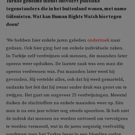
Turkse geheime dienst ontvoert politieke
tegenstanders die in het buitenland wonen, met name
Gülenisten. Wat kan Human Rights Watch hiertegen
doen?
‘We hebben hier enkele jaren geleden
onderzoek
naar
gedaan. Ook hier ging het om enkele individuele zaken.
In Turkije zelf verdwijnen ook mensen, die maanden later
opeens weer opduiken. De laatste zaak was een man die
opeens verdwenen was. Pas maanden later werd hij
gevonden. Hij vertelde alles, ook dat hij werd gemarteld,
ondanks het feit dat hij zwaar onder druk was gezet om te
zwijgen. Het gaat om ongeveer 25 verdwijningen. Meestal
duiken de slachtoffers na enkele maanden weer op. Eén
man is na een jaar echter nog steeds spoorloos. Ik heb niet
de indruk dat mensen nu worden ontvoerd om vervolgens
te worden vermoord, wat in de jaren negentig veelvuldig
voorkwam toen het Turkse leger in een bloedige oorlog