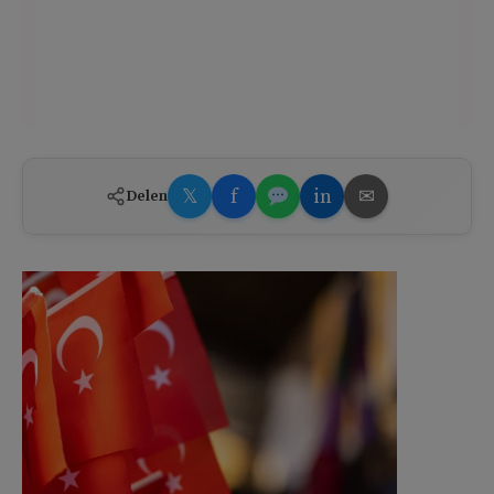
𝕏
f
in
✉
Delen