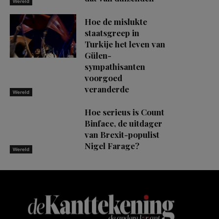
Wereld
Hoe de mislukte
staatsgreep in
Turkije het leven van
Gülen-
sympathisanten
voorgoed
veranderde
Wereld
Hoe serieus is Count
Binface, de uitdager
van Brexit-populist
Nigel Farage?
Wereld