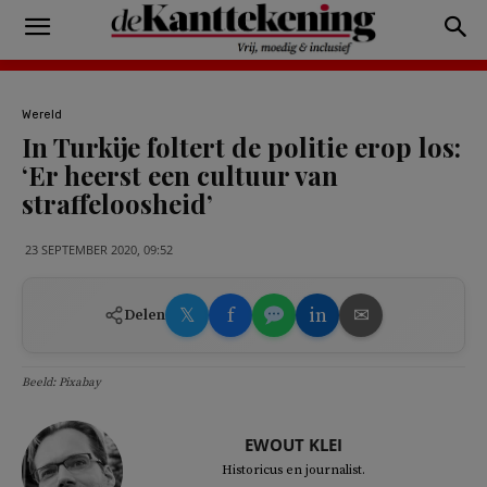
Wereld
In Turkije foltert de politie erop los:
‘Er heerst een cultuur van
straffeloosheid’
23 SEPTEMBER 2020, 09:52
𝕏
f
in
✉
Delen
Beeld: Pixabay
EWOUT KLEI
Historicus en journalist.