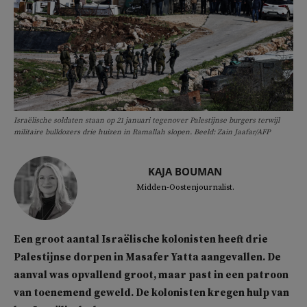
Israëlische soldaten staan op 21 januari tegenover Palestijnse burgers terwijl
militaire bulldozers drie huizen in Ramallah slopen. Beeld: Zain Jaafar/AFP
KAJA BOUMAN
Midden-Oostenjournalist.
Een groot aantal Israëlische kolonisten heeft drie
Palestijnse dorpen in Masafer Yatta aangevallen. De
aanval was opvallend groot, maar past in een patroon
van toenemend geweld. De kolonisten kregen hulp van