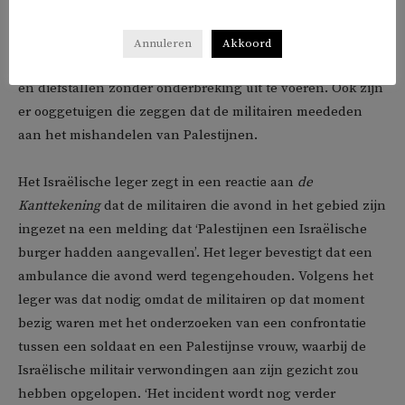
zet het leger meerdere tijdelijke checkpoints op om
inwoners en hulpverleners tegen te houden en maakt het
Annuleren
Akkoord
op die manier mogelijk voor kolonisten om de aanvallen
en diefstallen zonder onderbreking uit te voeren. Ook zijn
er ooggetuigen die zeggen dat de militairen meededen
aan het mishandelen van Palestijnen.
Het Israëlische leger zegt in een reactie aan
de
Kanttekening
dat de militairen die avond in het gebied zijn
ingezet na een melding dat ‘Palestijnen een Israëlische
burger hadden aangevallen’. Het leger bevestigt dat een
ambulance die avond werd tegengehouden. Volgens het
leger was dat nodig omdat de militairen op dat moment
bezig waren met het onderzoeken van een confrontatie
tussen een soldaat en een Palestijnse vrouw, waarbij de
Israëlische militair verwondingen aan zijn gezicht zou
hebben opgelopen. ‘Het incident wordt nog verder