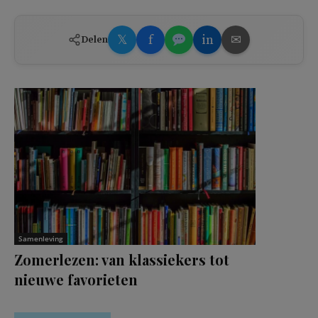
𝕏
f
in
✉
Delen
Samenleving
Zomerlezen: van klassiekers tot
nieuwe favorieten