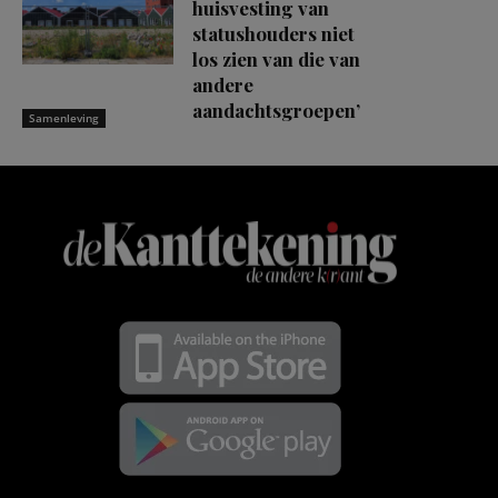
huisvesting van
statushouders niet
los zien van die van
andere
aandachtsgroepen’
Samenleving