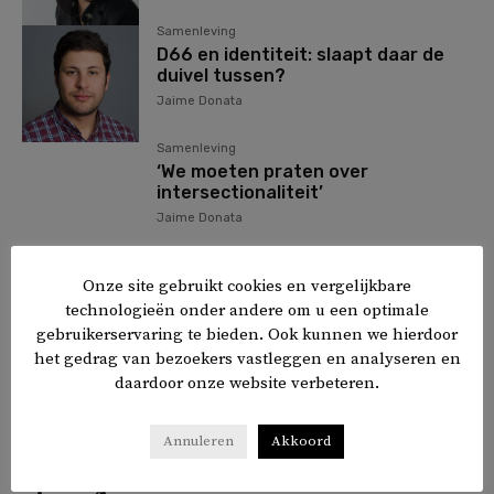
Samenleving
D66 en identiteit: slaapt daar de
duivel tussen?
Jaime Donata
Samenleving
‘We moeten praten over
intersectionaliteit’
Jaime Donata
dk-Panel
Onze site gebruikt cookies en vergelijkbare
‘Etnisch profileren gebeurt vaker
dan wij denken’
technologieën onder andere om u een optimale
gebruikerservaring te bieden. Ook kunnen we hierdoor
Jaime Donata
het gedrag van bezoekers vastleggen en analyseren en
daardoor onze website verbeteren.
2
3
4
Annuleren
Akkoord