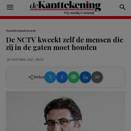
Hoofdredactioneel
De NCTV kweekt zelf de mensen die
zij in de gaten moet houden
28 OKTOBER 2021, 09:37
𝕏
f
in
✉
Delen