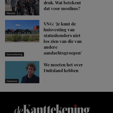
druk. Wat betekent
dat voor moslims?
Wereld
VNG: ‘Je kunt de
huisvesting van
statushouders niet
los zien van die van
andere
aandachtsgroepen’
Samenleving
We moeten het over
Duitsland hebben
Columns