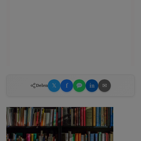
𝕏
f
in
✉
Delen