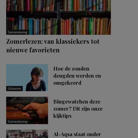
Samenleving
Zomerlezen: van klassiekers tot
nieuwe favorieten
Hoe de zonden
deugden werden en
omgekeerd
Columns
Bingewatchen deze
zomer? Dit zijn onze
kijktips
Samenleving
Al-Aqsa staat onder