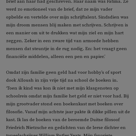
brief aan haar had geschreven. Haar naam was Fatima. Ze
werd zo emotioneel van de brief, dat ze mijn vader
opbelde en vertelde over mijn schrijftalent. Sindsdien was
mijn droom mensen blij maken met schrijven. Schrijven is
een manier om uit te drukken wat mijn ziel en mijn hart
zeggen. Zeker in een zware tijd van armoede hebben
mensen dat steuntje in de rug nodig. En: het vraagt geen
financiële middelen, alleen een pen en papier.’
Omdat zijn familie geen geld had voor hobby’s of sport
dook Alloush in zijn vrije tijd na school de boeken in.
‘Toen ik kind was kon ik niet met mijn klasgenoten op
schoolreis omdat mijn familie het geld er niet voor had. Bij
mijn grootvader stond een boekenkast met boeken over
filosofie. Vanaf mijn achtste jaar pakte ik dikke pillen uit de
kast. Ik las de boeken van de beroemde Duitse filosoof
Friedrich Nietzsche en gedichten van de Ierse dichter en
toneelschrijver William Butler Yeats. Mijn favoriete