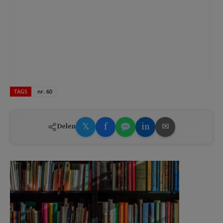
TAGS
nr. 60
𝕏
f
in
✉
Delen