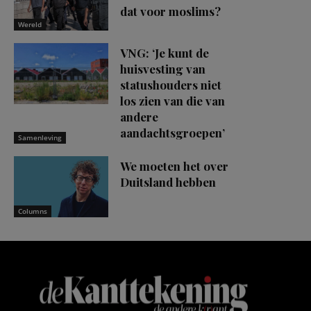
dat voor moslims?
Wereld
VNG: ‘Je kunt de
huisvesting van
statushouders niet
los zien van die van
andere
aandachtsgroepen’
Samenleving
We moeten het over
Duitsland hebben
Columns