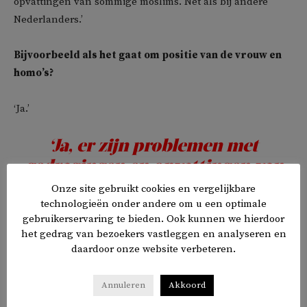
opvattingen van sommige moslims. Net als bij andere
Nederlanders.’
Bijvoorbeeld als het gaat om positie van de vrouw en
homo’s?
‘Ja.’
‘Ja, er zijn problemen met
gedragingen en opvattingen van
sommige moslims – net als bij
Onze site gebruikt cookies en vergelijkbare
andere Nederlanders’
technologieën onder andere om u een optimale
gebruikerservaring te bieden. Ook kunnen we hierdoor
het gedrag van bezoekers vastleggen en analyseren en
We leven in een tijd waarin sommige mensen om de
daardoor onze website verbeteren.
hete brij heen draaien, terwijl anderen zich laten
leiden door de ‘Het moet maar eens gezegd worden’-
Annuleren
Akkoord
mentaliteit die onder meer wordt aangejaagd door