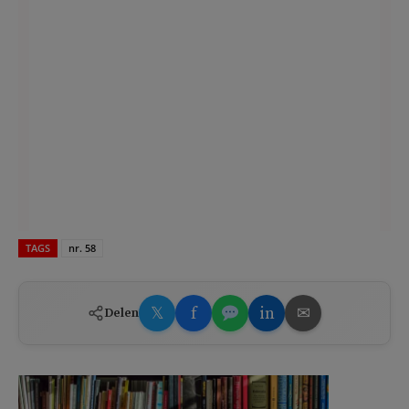
TAGS
nr. 58
𝕏
f
in
✉
Delen