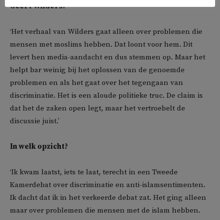
Geert Wilders.
‘Het verhaal van Wilders gaat alleen over problemen die
mensen met moslims hebben. Dat loont voor hem. Dit
levert hen media-aandacht en dus stemmen op. Maar het
helpt bar weinig bij het oplossen van de genoemde
problemen en als het gaat over het tegengaan van
discriminatie. Het is een aloude politieke truc. De claim is
dat het de zaken open legt, maar het vertroebelt de
discussie juist.’
In welk opzicht?
‘Ik kwam laatst, iets te laat, terecht in een Tweede
Kamerdebat over discriminatie en anti-islamsentimenten.
Ik dacht dat ik in het verkeerde debat zat. Het ging alleen
maar over problemen die mensen met de islam hebben.