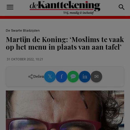
De Swarte Bladzijden
Martijn de Koning: ‘Moslims te vaak
op het menu in plaats van aan tafel’
31 OKTOBER 2022, 10:21
𝕏
f
in
✉
Delen