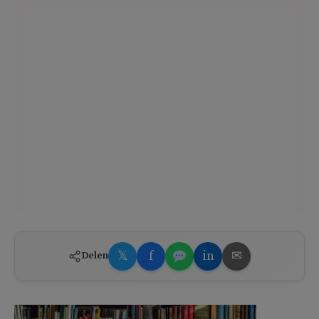
𝕏
f
in
✉
Delen