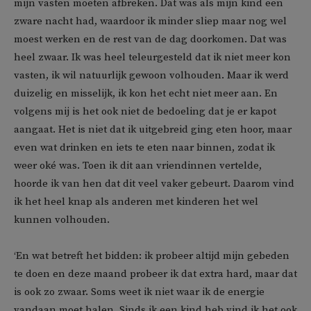
mijn vasten moeten afbreken. Dat was als mijn kind een
zware nacht had, waardoor ik minder sliep maar nog wel
moest werken en de rest van de dag doorkomen. Dat was
heel zwaar. Ik was heel teleurgesteld dat ik niet meer kon
vasten, ik wil natuurlijk gewoon volhouden. Maar ik werd
duizelig en misselijk, ik kon het echt niet meer aan. En
volgens mij is het ook niet de bedoeling dat je er kapot
aangaat. Het is niet dat ik uitgebreid ging eten hoor, maar
even wat drinken en iets te eten naar binnen, zodat ik
weer oké was. Toen ik dit aan vriendinnen vertelde,
hoorde ik van hen dat dit veel vaker gebeurt. Daarom vind
ik het heel knap als anderen met kinderen het wel
kunnen volhouden.
‘En wat betreft het bidden: ik probeer altijd mijn gebeden
te doen en deze maand probeer ik dat extra hard, maar dat
is ook zo zwaar. Soms weet ik niet waar ik de energie
vandaan moet halen. Sinds ik een kind heb vind ik het ook