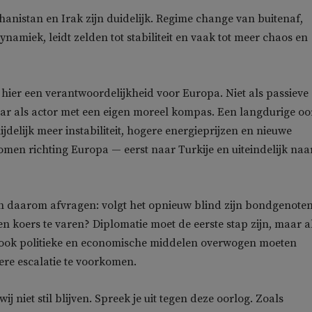
ghanistan en Irak zijn duidelijk. Regime change van buitenaf,
namiek, leidt zelden tot stabiliteit en vaak tot meer chaos en
t hier een verantwoordelijkheid voor Europa. Niet als passieve
ar als actor met een eigen moreel kompas. Een langdurige oo
jdelijk meer instabiliteit, hogere energieprijzen en nieuwe
omen richting Europa — eerst naar Turkije en uiteindelijk naa
h daarom afvragen: volgt het opnieuw blind zijn bondgenoten
en koers te varen? Diplomatie moet de eerste stap zijn, maar a
n ook politieke en economische middelen overwogen moeten
re escalatie te voorkomen.
 niet stil blijven. Spreek je uit tegen deze oorlog. Zoals