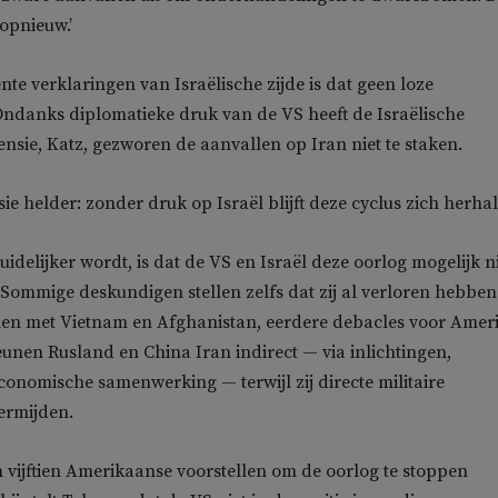
 opnieuw.’
nte verklaringen van Israëlische zijde is dat geen loze
ndanks diplomatieke druk van de VS heeft de Israëlische
ensie, Katz, gezworen de aanvallen op Iran niet te staken.
ie helder: zonder druk op Israël blijft deze cyclus zich herha
idelijker wordt, is dat de VS en Israël deze oorlog mogelijk n
ommige deskundigen stellen zelfs dat zij al verloren hebben
len met Vietnam en Afghanistan, eerdere debacles voor Amer
eunen Rusland en China Iran indirect — via inlichtingen,
conomische samenwerking — terwijl zij directe militaire
ermijden.
n vijftien Amerikaanse voorstellen om de oorlog te stoppen