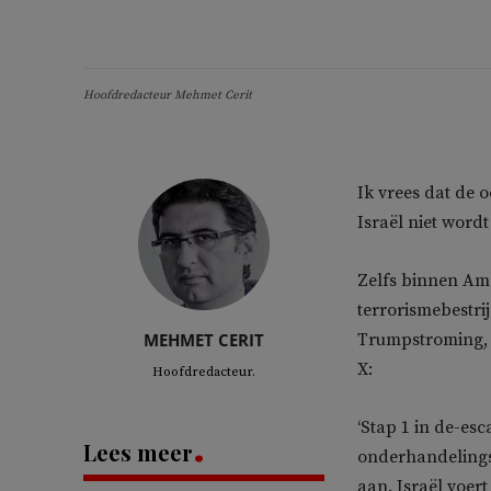
Hoofdredacteur Mehmet Cerit
Ik vrees dat de 
Israël niet wordt
Zelfs binnen Ame
terrorismebestri
MEHMET CERIT
Trumpstroming, 
X:
Hoofdredacteur.
‘Stap 1 in de-esc
Lees meer
onderhandelingsp
aan. Israël voe