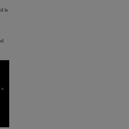
d is
nd
 u