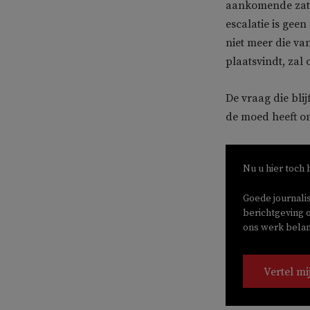
aankomende zater
escalatie is geen
niet meer die van
plaatsvindt, zal
De vraag die bli
de moed heeft om
Nu u hier toch 
Goede journali
berichtgeving o
ons werk belang
Vertel mi