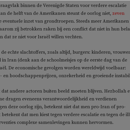
t draagvlak binnen de Verenigde Staten voor verdere escalatie
an de helft van de Amerikanen steunt de oorlog niet,
zeven
e eventuele inzet van grondtroepen. Steeds meer Amerikanen
aarom zij betrokken raken bij een conflict dat niet in hun bel
en dat ze niet voor Israël willen vechten.
 de echte slachtoffers, zoals altijd, burgers: kinderen, vrouwe
in Iran (denk aan de schoolmeisjes op de eerste dag van de
sraël. De economische gevolgen worden wereldwijd voelbaar:
e- en boodschappenprijzen, onzekerheid en groeiende instabili
t dat andere actoren buiten beeld moeten blijven. Hezbollah 
ime dragen eveneens verantwoordelijkheid en verdienen
gen deze oorlog zijn, betekent niet dat men pro-Iran of pro-
 betekent dat men kiest tegen verdere escalatie en tegen de ill
nterventies complexe samenlevingen kunnen hervormen.