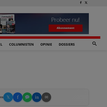
EL
COLUMNISTEN
OPINIE
DOSSIERS
𝕏
f
in
✉
en