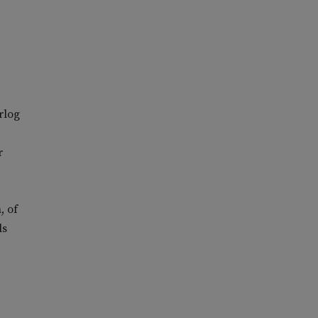
rlog
r
, of
ls