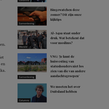
Columns
Bingewatchen deze
zomer? Dit zijn onze
kijktips
Samenleving
Al-Aqsa staat onder
druk. Wat betekent dat
voor moslims?
len.
Wereld
VNG: ‘Je kunt de
iet
huisvesting van
 en
statushouders niet los
ika.
zien van die van andere
aandachtsgroepen’
Samenleving
We moeten het over
Duitsland hebben
Columns