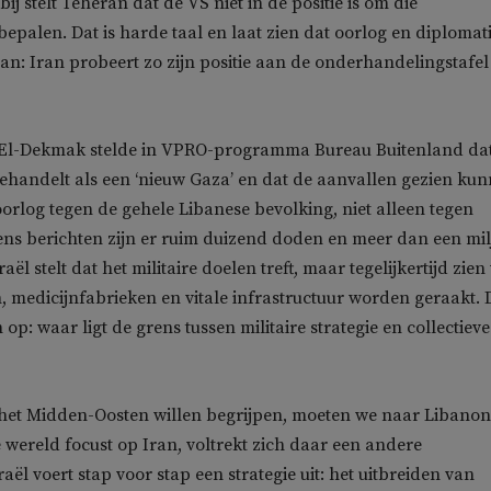
j stelt Teheran dat de VS niet in de positie is om die
epalen. Dat is harde taal en laat zien dat oorlog en diplomat
n: Iran probeert zo zijn positie aan de onderhandelingstafel
a El-Dekmak stelde in VPRO-programma Bureau Buitenland da
ehandelt als een ‘nieuw Gaza’ en dat de aanvallen gezien ku
orlog tegen de gehele Libanese bevolking, niet alleen tegen
ns berichten zijn er ruim duizend doden en meer dan een mi
aël stelt dat het militaire doelen treft, maar tegelijkertijd zien
, medicijnfabrieken en vitale infrastructuur worden geraakt. 
 op: waar ligt de grens tussen militaire strategie en collectieve
 het Midden-Oosten willen begrijpen, moeten we naar Libanon
e wereld focust op Iran, voltrekt zich daar een andere
raël voert stap voor stap een strategie uit: het uitbreiden van