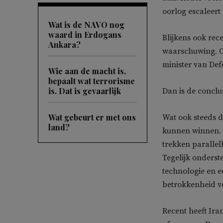
oorlog escaleert
Wat is de NAVO nog
waard in Erdogans
Blijkens ook rece
Ankara?
waarschuwing. O
minister van Def
Wie aan de macht is,
bepaalt wat terrorisme
is. Dat is gevaarlijk
Dan is de conclus
Wat gebeurt er met ons
Wat ook steeds du
land?
kunnen winnen. S
trekken parallel
Tegelijk onderst
technologie en e
betrokkenheid v
Recent heeft Ira