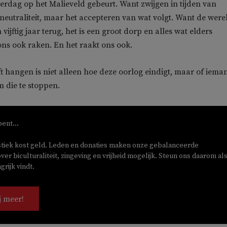
dag op het Malieveld gebeurt. Want zwijgen in tijden van
 neutraliteit, maar het accepteren van wat volgt. Want de werel
 vijftig jaar terug, het is een groot dorp en alles wat elders
 ons ook raken. En het raakt ons ook.
jft hangen is niet alleen hoe deze oorlog eindigt, maar of iema
 die te stoppen.
bent...
stiek kost geld. Leden en donaties maken onze gebalanceerde
ver biculturaliteit, zingeving en vrijheid mogelijk. Steun ons daarom als
rijk vindt.
j meer!