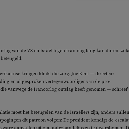
oorlog van de VS en Israël tegen Iran nog lang kan duren, zol
 beteugeld.
rikaanse kringen klinkt die zorg. Joe Kent — directeur
jding en uitgesproken vertegenwoordiger van de pro-
die vanwege de Iranoorlog ontslag heeft genomen — schreef
alatie moet het beteugelen van de Israëliërs zijn, anders zullen
ogingen dit patroon volgen: De president kondigt de-escalat
rt zware aanvallen uit om onderhandelingen te dwarsbomen. 