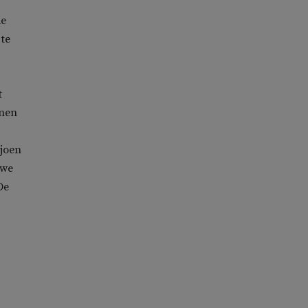
ie
 te
t
nnen
ljoen
 we
De