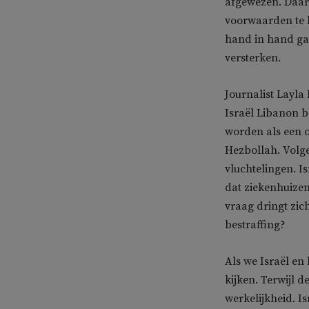
afgewezen. Daarbi
voorwaarden te b
hand in hand gaa
versterken.
Journalist Layl
Israël Libanon b
worden als een o
Hezbollah. Volge
vluchtelingen. Isr
dat ziekenhuizen
vraag dringt zich
bestraffing?
Als we Israël en
kijken. Terwijl d
werkelijkheid. Is