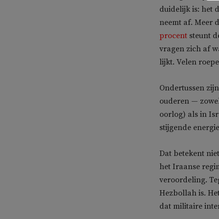
duidelijk is: he
neemt af. Meer d
procent
steunt d
vragen zich af w
lijkt. Velen roep
Ondertussen zijn
ouderen — zowel 
oorlog) als in I
stijgende energi
Dat betekent nie
het Iraanse reg
veroordeling. Te
Hezbollah is. Het
dat militaire i