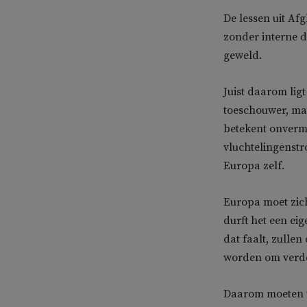
De lessen uit Af
zonder interne dy
geweld.
Juist daarom lig
toeschouwer, ma
betekent onvermi
vluchtelingenstr
Europa zelf.
Europa moet zic
durft het een eig
dat faalt, zulle
worden om verde
Daarom moeten wij