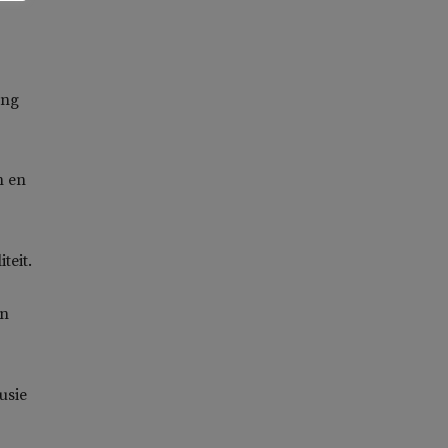
ang
n en
teit.
en
usie