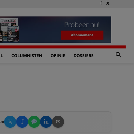
EL
COLUMNISTEN
OPINIE
DOSSIERS
𝕏
f
in
✉
en