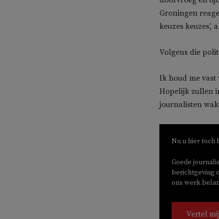
Groningen reagee
keuzes keuzes’, 
Volgens die polit
Ik houd me vast
Hopelijk zullen 
journalisten wak
Nu u hier toch 
Goede journali
berichtgeving o
ons werk belang
Vertel mi