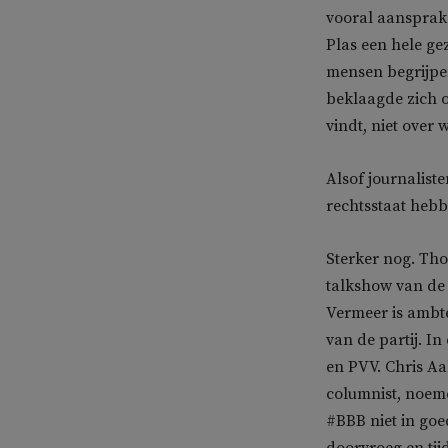
vooral aansprak 
Plas een hele gez
mensen begrijpen
beklaagde zich o
vindt, niet over w
Alsof journalist
rechtsstaat hebb
Sterker nog. Tho
talkshow van de
Vermeer is ambte
van de partij. I
en PVV. Chris Aa
columnist, noemd
#BBB niet in goe
doorvroeg en tij