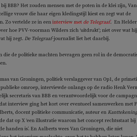
bij BBB? Het zouden mensen met de poten in de klei zijn, Van
ellige vrouw die haar eigen kledingstijl kiest en zegt wat de
. Zo vertelde ze in een
interview met
de Telegraaf
.
En Helder
ver hoe PVV-voorman Wilders zich ‘uitdrukt’; niet over wat hij
at hij zegt.
De Telegraaf
-journalist liet het daarbij.
en die de politieke machten bevragen geen rol in de democrati
en.
mas van Groningen, politiek verslaggever van Op1, de primet
 publieke omroep, interviewde onlangs op de radio Henk Ver
lijk secretaris van BBB en verantwoordelijk voor de campagn
n dat interview ging het kort over eventueel samenwerken met 
lberts, docent politieke communicatie, auteur en
Kanttekenin
e dat op X ‘een illustratie waarom het concept rechtsstaat bij
de handen is’. En Aalberts wees Van Groningen, die niet
dens het interview meelachte, erop het te hebben laten lopen.