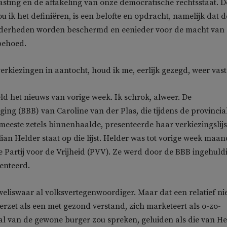
asting en de aftakeling van onze democratische rechtsstaat. D
ou ik het definiëren, is een belofte en opdracht, namelijk dat d
derheden worden beschermd en eenieder voor de macht van
behoed.
erkiezingen in aantocht, houd ik me, eerlijk gezegd, weer vast
d het nieuws van vorige week. Ik schrok, alweer. De
ng (BBB) van Caroline van der Plas, die tijdens de provincia
meeste zetels binnenhaalde, presenteerde haar verkiezingslijs
ian Helder staat op die lijst. Helder was tot vorige week maa
 Partij voor de Vrijheid (PVV). Ze werd door de BBB ingehuld
enteerd.
eliswaar al volksvertegenwoordiger. Maar dat een relatief n
eerzet als een met gezond verstand, zich marketeert als o-zo-
l van de gewone burger zou spreken, geluiden als die van He