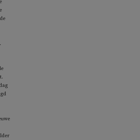
e
e
 de
.
le
t.
ndag
igd
ieuwe
lder