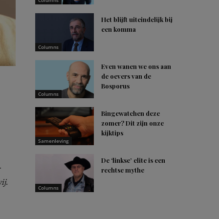
Columns
Het blijft uiteindelijk bij
een komma
Columns
Even wanen we ons aan
de oevers van de
Bosporus
Columns
Bingewatchen deze
zomer? Dit zijn onze
kijktips
Samenleving
De ‘linkse’ elite is een
r
rechtse mythe
ij
.
Columns