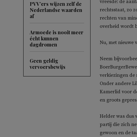
vreesde: de aant
PVV’ers wijzen zelf de
Nederlandse waarden
rechtsstaat, zo z
af
rechten van min
overheid wordt 
Armoede is nooit meer
écht kunnen
Nu, met nieuwe v
dagdromen
Neem bijvoorbeel
Geen geldig
vervoersbewijs
BoerBurgerBewegi
verkiezingen de 
Onder andere Lil
Kamerlid voor de
en groots gepres
Helder was dus w
partij die zich n
gewoon en de taa