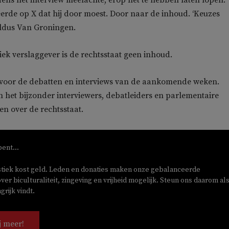
rde op X dat hij door moest. Door naar de inhoud. ‘Keuzes
aldus Van Groningen.
iek verslaggever is de rechtsstaat geen inhoud.
 voor de debatten en interviews van de aankomende weken.
in het bijzonder interviewers, debatleiders en parlementaire
en over de rechtsstaat.
bent...
stiek kost geld. Leden en donaties maken onze gebalanceerde
ver biculturaliteit, zingeving en vrijheid mogelijk. Steun ons daarom als
rijk vindt.
j meer!