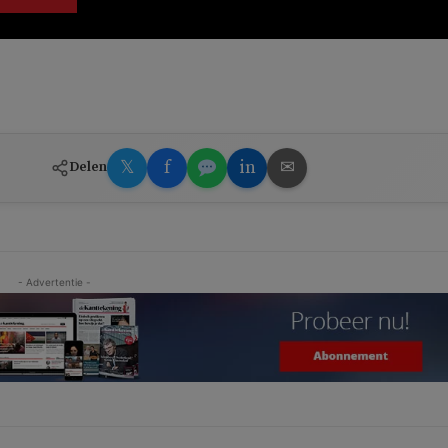
𝕏
f
in
✉
Delen
- Advertentie -