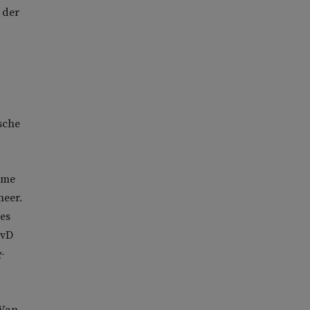
 der
sche
ime
meer.
es
FvD
g
-
 Van