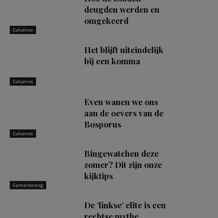
deugden werden en
omgekeerd
Columns
Het blijft uiteindelijk
bij een komma
Columns
Even wanen we ons
aan de oevers van de
Bosporus
Columns
Bingewatchen deze
zomer? Dit zijn onze
kijktips
Samenleving
De ‘linkse’ elite is een
rechtse mythe