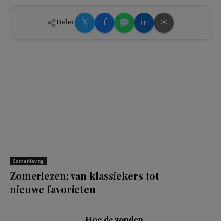
𝕏
f
in
✉
Delen
Samenleving
Zomerlezen: van klassiekers tot
nieuwe favorieten
Hoe de zonden