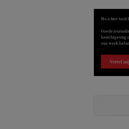
Nu u hier toch 
Goede journali
berichtgeving o
ons werk belang
Vertel mi