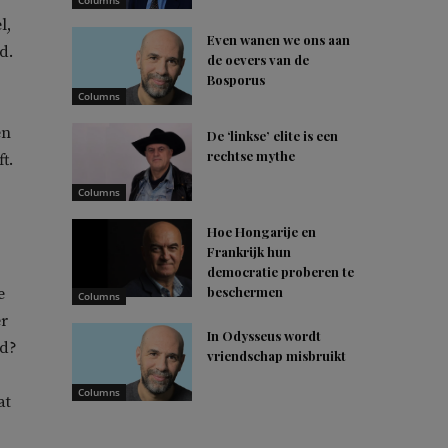
Columns
l,
Even wanen we ons aan
d.
de oevers van de
Bosporus
Columns
en
De ‘linkse’ elite is een
rechtse mythe
t.
Columns
Hoe Hongarije en
Frankrijk hun
democratie proberen te
beschermen
e
Columns
er
In Odysseus wordt
nd?
vriendschap misbruikt
Columns
at