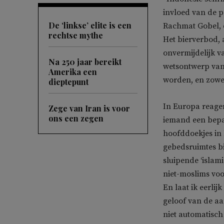
invloed van de p
De ‘linkse’ elite is een
Rachmat Gobel, 
rechtse mythe
Het bierverbod, 
onvermijdelijk va
Na 250 jaar bereikt
wetsontwerp van 
Amerika een
worden, en zowe
dieptepunt
In Europa reage
Zege van Iran is voor
ons een zegen
iemand een bepaa
hoofddoekjes in 
gebedsruimtes bi
sluipende ‘islam
niet-moslims voo
En laat ik eerlij
geloof van de aa
niet automatisch