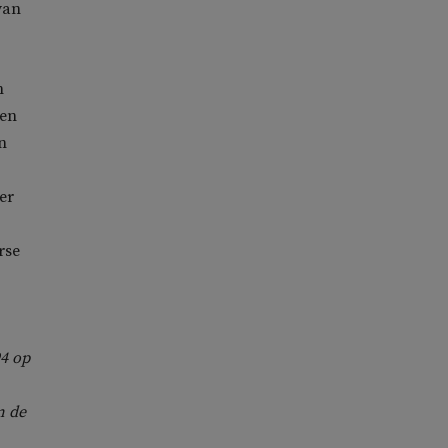
van
n
ren
n
er
rse
94 op
n de