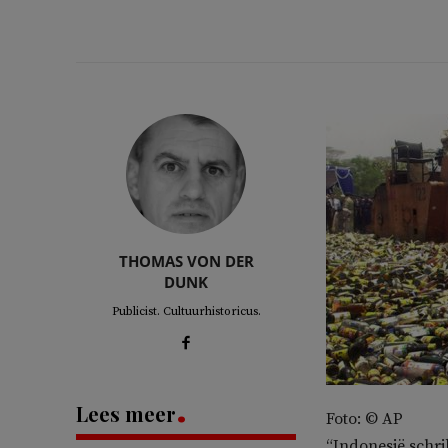
THOMAS VON DER
DUNK
Publicist. Cultuurhistoricus.
Lees meer
Foto: © AP
“Indonesië schri