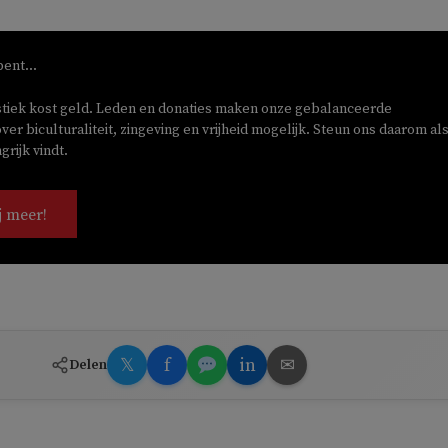
bent...
stiek kost geld. Leden en donaties maken onze gebalanceerde
ver biculturaliteit, zingeving en vrijheid mogelijk. Steun ons daarom als
rijk vindt.
j meer!
𝕏
f
in
✉
Delen