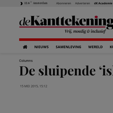
C
Abonneren
Adverteren
dK Academie
12.6
Amsterdam
NIEUWS
SAMENLEVING
WERELD
K
Columns
De sluipende ‘i
15 MEI 2015, 15:12