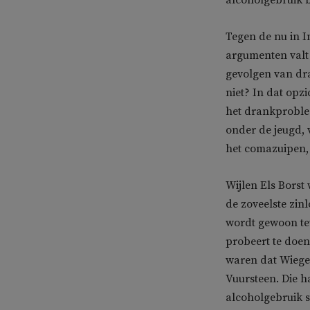
alcoholgebruik b
Tegen de nu in I
argumenten valt r
gevolgen van dra
niet? In dat opz
het drankproblee
onder de jeugd, v
het comazuipen, 
Wijlen Els Borst
de zoveelste zin
wordt gewoon tev
probeert te doe
waren dat Wiegel
Vuursteen. Die h
alcoholgebruik s