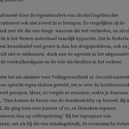
ij anderen.
ndonesië door de tegenstanders van alcohol ingebrachte
ationeel ook niet zoveel in te brengen. Zo vergelijken zij de
nk met die die van drugs  waarom die wel verbieden, en alco
icht is het Westen inderdaad tamelijk hypocriet. Dat in Nederl
m kwantitatief veel groter is dan het drugsprobleem, ook en j
alt niet te ontkennen  denk aan de agressie in het uitgaansle
de voetbalhooligans en de vele slachtoffers in het verkeer.
 wist het als minister voor Volksgezondheid al. Geconfronteer
loze optocht tegen zinloos geweld, zei ze over de hoofdoorzaak
eel gezopen. Maar, zo voegde ze eraantoe, zodra je daaraan 
n, “Dan komen de heren van de drankenlobby op bezoek. Bij m
, die ging toen over jenever of zo, en Heineken-topman
ameren dan op zelfregulering.” Bij het tegengaan van
taan, net als bij die van tabaksgebruik, de economische bela