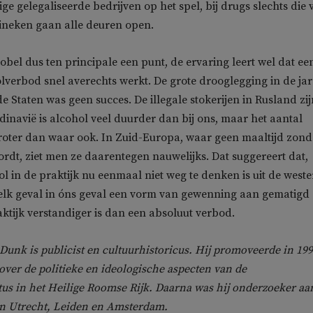
e gelegaliseerde bedrijven op het spel, bij drugs slechts die 
eineken gaan alle deuren open.
bel dus ten principale een punt, de ervaring leert wel dat ee
lverbod snel averechts werkt. De grote drooglegging in de ja
e Staten was geen succes. De illegale stokerijen in Rusland zij
dinavië is alcohol veel duurder dan bij ons, maar het aantal
oter dan waar ook. In Zuid-Europa, waar geen maaltijd zond
ordt, ziet men ze daarentegen nauwelijks. Dat suggereert dat,
l in de praktijk nu eenmaal niet weg te denken is uit de weste
 elk geval in óns geval een vorm van gewenning aan gematigd
aktijk verstandiger is dan een absoluut verbod.
unk is publicist en cultuurhistoricus. Hij promoveerde in 19
 over de politieke en ideologische aspecten van de
s in het Heilige Roomse Rijk. Daarna was hij onderzoeker aa
an Utrecht, Leiden en Amsterdam.