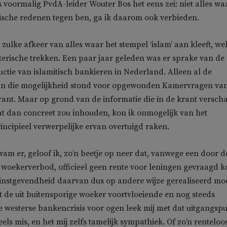
 voormalig PvdA-leider Wouter Bos het eens zei: niet alles waa
sche redenen tegen ben, ga ik daarom ook verbieden.
zulke afkeer van alles waar het stempel ‘islam’ aan kleeft, we
erische trekken. Een paar jaar geleden was er sprake van de
uctie van islamitisch bankieren in Nederland. Alleen al de
n die mogelijkheid stond voor opgewonden Kamervragen va
rant. Maar op grond van de informatie die in de krant verscha
t dan concreet zou inhouden, kon ik onmogelijk van het
rincipieel verwerpelijke ervan overtuigd raken.
am er, geloof ik, zo’n beetje op neer dat, vanwege een door d
woekerverbod, officieel geen rente voor leningen gevraagd k
instgevendheid daarvan dus op andere wijze gerealiseerd mo
 de uit buitensporige woeker voortvloeiende en nog steeds
westerse bankencrisis voor ogen leek mij met dat uitgangsp
ls mis, en het mij zelfs tamelijk sympathiek. Of zo’n renteloo