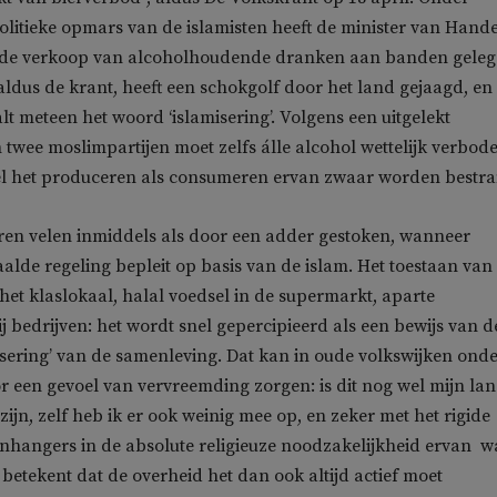
olitieke opmars van de islamisten heeft de minister van Hande
de verkoop van alcoholhoudende dranken aan banden geleg
aldus de krant, heeft een schokgolf door het land gejaagd, en
lt meteen het woord ‘islamisering’. Volgens een uitgelekt
twee moslimpartijen moet zelfs álle alcohol wettelijk verbod
l het produceren als consumeren ervan zwaar worden bestraf
ren velen inmiddels als door een adder gestoken, wanneer
lde regeling bepleit op basis van de islam. Het toestaan van
het klaslokaal, halal voedsel in de supermarkt, aparte
j bedrijven: het wordt snel gepercipieerd als een bewijs van d
isering’ van de samenleving. Dat kan in oude volkswijken ond
r een gevoel van vervreemding zorgen: is dit nog wel mijn la
k zijn, zelf heb ik er ook weinig mee op, en zeker met het rigide
nhangers in de absolute religieuze noodzakelijkheid ervan  w
 betekent dat de overheid het dan ook altijd actief moet