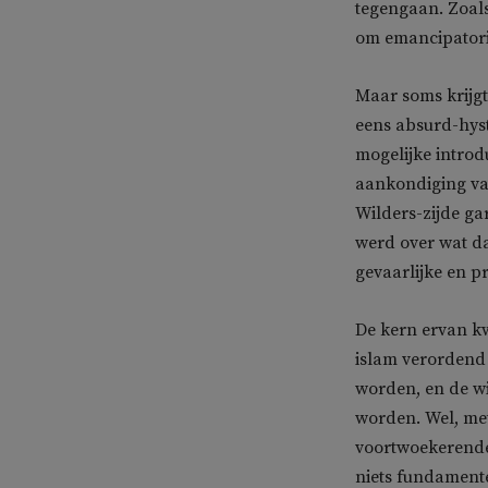
tegengaan. Zoals
om emancipatori
Maar soms krijgt 
eens absurd-hyst
mogelijke introd
aankondiging va
Wilders-zijde ga
werd over wat da
gevaarlijke en p
De kern ervan kw
islam verordend 
worden, en de w
worden. Wel, met
voortwoekerende 
niets fundamentee