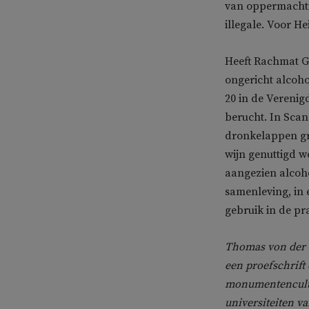
van oppermachtig
illegale. Voor H
Heeft Rachmat Go
ongericht alcoho
20 in de Verenigd
berucht. In Scan
dronkelappen gr
wijn genuttigd w
aangezien alcoho
samenleving, in
gebruik in de pr
Thomas von der D
een proefschrift
monumentencultu
universiteiten v