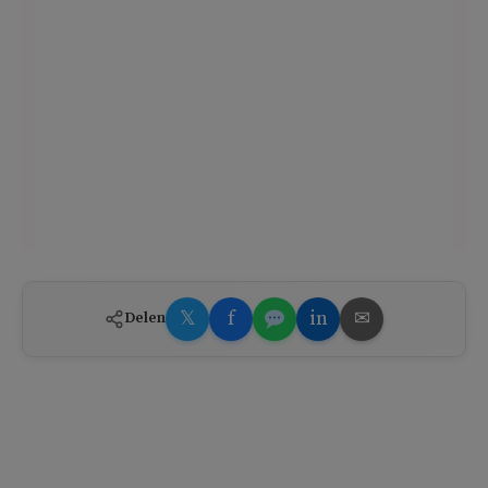
𝕏
f
in
✉
Delen