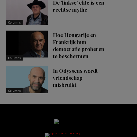
De ‘linkse’ elite is een
rechtse mythe
Columns
Hoe Hongarije en
Frankrijk hun
democratie proberen
te beschermen
Columns
In Odysseus wordt
vriendschap
misbruikt
Columns