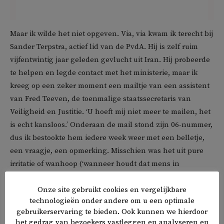
Maar ik wilde het niet opgeven. Via, via kwam ik terecht bij
Sander Terpstra, actief lid van de PvdA. Hij is zelf ruim
vijfentwintig jaar geleden gevlucht uit Iran. Hij probeerde
te helpen en legde contact met het ministerie, maar ik
kreeg op een zeker moment een mailtje van een assistent
van Fred Teeven, de toenmalige staatssecretaris van
Veiligheid en Justitie. ‘U hoeft mij niet meer te mailen, het
is echt kansloos.’ Onderaan de mail stond zijn 06-nummer,
dus ik bestookte hem iedere week weer met een belletje,
een vraagje, een opmerking. Misschien was het uit pure
irritatie of wanhoop (‘wanneer houdt dat mens in
godsnaam op met bellen’) dat hij op een gegeven moment
Onze site gebruikt cookies en vergelijkbare
begon over de discretionaire bevoegdheid van de minister,
technologieën onder andere om u een optimale
dat de staatssecretaris in zekere mate de vrijheid heeft om
gebruikerservaring te bieden. Ook kunnen we hierdoor
in concrete gevallen naar eigen inzicht te beslissen. ‘Maar
het gedrag van bezoekers vastleggen en analyseren en