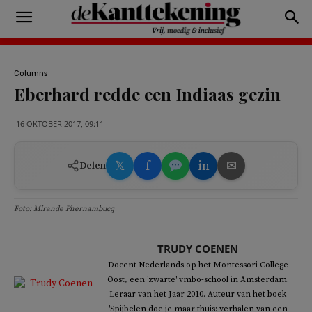
Columns
Eberhard redde een Indiaas gezin
16 OKTOBER 2017, 09:11
𝕏
f
in
✉
Delen
Foto: Mirande Phernambucq
TRUDY COENEN
Docent Nederlands op het Montessori College
Oost, een 'zwarte' vmbo-school in Amsterdam.
Leraar van het Jaar 2010. Auteur van het boek
'Spijbelen doe je maar thuis: verhalen van een