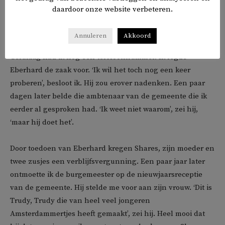
als u dat in eigen persoon vraagt, dan zal hij daar zeker
daardoor onze website verbeteren.
geen gebruik van maken’, zei hij. ‘U moet een
gezaghebbend iemand weten te vinden.’
Annuleren
Akkoord
Gelukkig had ik nog een telefoonnummer. Ik legde
Eberhard de zaak voor. ‘Ik wil het toch nog een keer
proberen’, besloot ik. Hij zou erover nadenken. Een paar
dagen later belde die ambtenaar van de gemeente die ik
eerder al gesproken had. ‘Ik weet niet waarom’, zei hij,
‘maar hij doet het’.
Door toedoen van Eberhard kregen Shares, zijn moeder en
twee zusjes een verblijfsvergunning. Een paar jaar later
ontmoette ik de burgemeester op de nieuwjaarsreceptie
van de gemeente. Hij stelde me voor aan zijn vrouw. ‘Dit is
Trudy, Trudy die van heel veel jongeren
Amsterdammertjes heeft gemaakt’, zei hij. Heel mooi dat