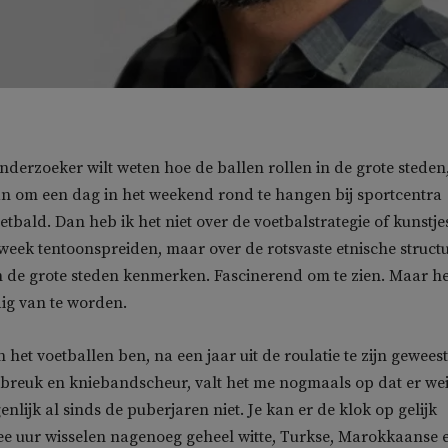
onderzoeker wilt weten hoe de ballen rollen in de grote steden
an om een dag in het weekend rond te hangen bij sportcentra
tbald. Dan heb ik het niet over de voetbalstrategie of kunstje
week tentoonspreiden, maar over de rotsvaste etnische struct
in de grote steden kenmerken. Fascinerend om te zien. Maar h
g van te worden.
 het voetballen ben, na een jaar uit de roulatie te zijn geweest
breuk en kniebandscheur, valt het me nogmaals op dat er we
enlijk al sinds de puberjaren niet. Je kan er de klok op gelijk
ee uur wisselen nagenoeg geheel witte, Turkse, Marokkaanse 