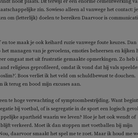
vindt nooit plaats. Dit terwijl er een enorme cementwerking v
aatschappelijke zin. Sowieso alleen al vanwege het contact: je
 om (letterlijk) doelen te bereiken Daarvoor is communicati
 en toe maak je ook keihard ruzie vanwege foute keuzes. Dan
 het managen van je gevoelens, emoties beheersen en kijken 
eer omgaat met uit frustratie gemaakte opmerkingen. Zo heb i
and religieus geprofileerd, omdat ik vond dat hij vals speelde
moslim?’. Boos verliet ik het veld om schuldbewust te douchen.
m ik terug en bood mijn excuses aan.
 een te hoge verwachting of symptoombestrijding. Want begint
atie bij voetbal, of is segregatie in de sport een logisch gevo
pelijke apartheid waarin we leven? Hoe je het ook wendt of
 blijft verkeerd. Moet ik dan stoppen met voetballen bij mijn
Nou, daarvoor smaakt het spel me te zoet. Maar ik houd me w