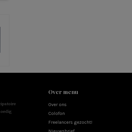
Over menu
ipatoire
Over ons
moedig
Colofon
Freelancers gezocht!
Nieuwsbrief