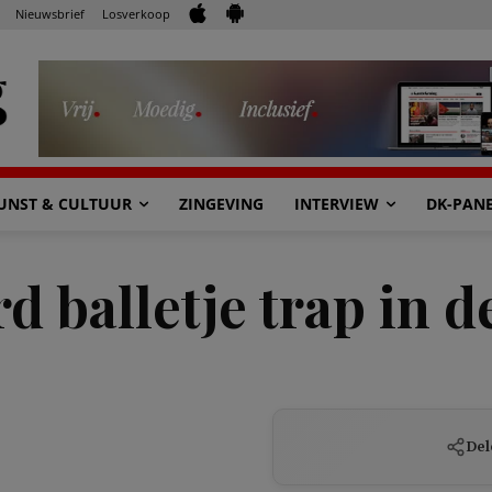
Nieuwsbrief
Losverkoop
UNST & CULTUUR
ZINGEVING
INTERVIEW
DK-PAN
 balletje trap in d
Del