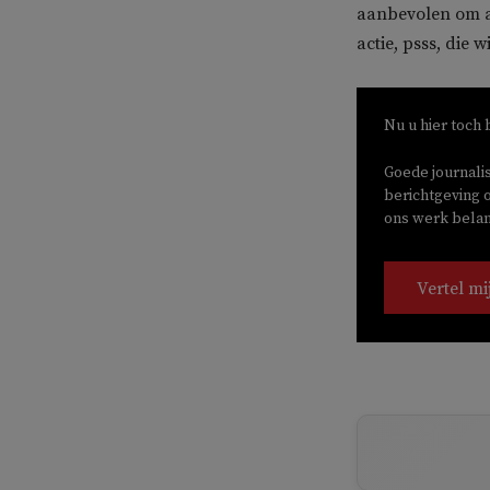
aanbevolen om an
actie, psss, die w
Nu u hier toch 
Goede journali
berichtgeving o
ons werk belang
Vertel mi