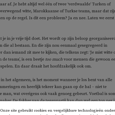
aar af. Je hebt altijd wel één of twee ‘verdwaalde’ Turken of
verwegend witte, Marokkaanse of Turkse teams, maar dat zij
en op de regel. Is dit een probleem? Ja en nee. Laten we eerst
at je in je vrije tijd doet. Het wordt op zijn beloop georganiseer
n die al bestaan. En die zijn nou eenmaal gesegregeerd in
 dan iemand zit mee te kijken, die telkens zegt: ‘Je mist witte 
 de teams’, is een beetje
too much
voor mensen die gewoon e
l spelen. En daar draait het hoofdzakelijk ook om.
t in het algemeen, is het moment wanneer je los bent van alle
mmeringen en heerlijk tekeer kan gaan op de bal – niet te
e man, wat overigens ook vaak genoeg gebeurt. Voetbal is so
kmaker. De fokker van de tegenpartij kan dan wel een ton per 
het doet de werkloze sloeber goed dat hij hem vierkant dolt 
Onze site gebruikt cookies en vergelijkbare technologieën onder
e zaal laat zien.