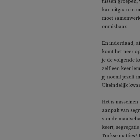
tussen groepen, 
kan uitgaan in m
moet samenwerken
onmisbaar.
En inderdaad, af
komt het neer op
je de volgende k
zelf een keer iem
jij noemt jezelf 
Uiteindelijk kwa
Het is misschien
aanpak van segreg
van de maatschap
keert, segregatie
Turkse matties? 