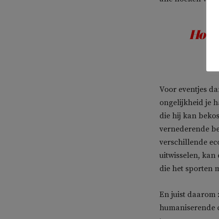
Hoe j
Voor eventjes da
ongelijkheid je h
die hij kan beko
vernederende bes
verschillende ec
uitwisselen, kan 
die het sporten 
En juist daarom 
humaniserende c