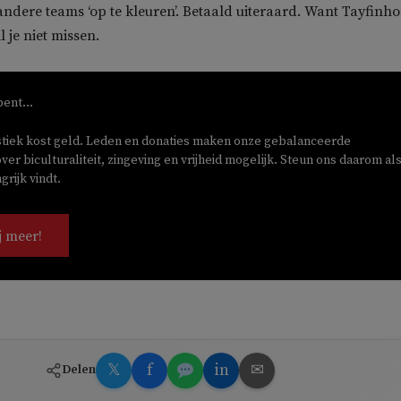
dere teams ‘op te kleuren’. Betaald uiteraard. Want Tayfinho
il je niet missen.
bent...
stiek kost geld. Leden en donaties maken onze gebalanceerde
ver biculturaliteit, zingeving en vrijheid mogelijk. Steun ons daarom als
rijk vindt.
j meer!
𝕏
f
in
✉
Delen