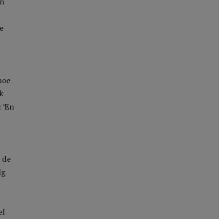
an
e
hoe
k
: ‘En
 de
lg
el