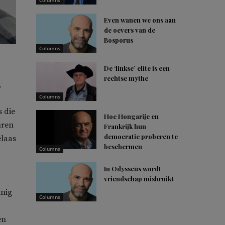
Columns
Even wanen we ons aan
de oevers van de
Bosporus
Columns
De ‘linkse’ elite is een
rechtse mythe
,
Columns
s die
Hoe Hongarije en
uren
Frankrijk hun
democratie proberen te
elaas
beschermen
Columns
In Odysseus wordt
vriendschap misbruikt
inig
Columns
en