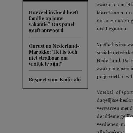
zwarte teams elk
Hoeveel invloed heeft
Marokkanen in o
familie op jouw
dus uitzondering
vakantie? Ons panel
nee beginnen.
geeft antwoord
Voetbal is iets w
Onrust na Nederland-
Marokko: ‘Het is toch
sociale netwerke
niet strafbaar om
Nederland. Dat er
vrolijk te zijn?’
zwarte mensen in
potje voetbal wi
Respect voor Kadir abi
Voetbal, of spor
dagelijkse beslo
verwarren met d
de ultieme gelij
verdienen, maar 
alle hoeken van d