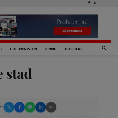
EL
COLUMNISTEN
OPINIE
DOSSIERS
e stad
𝕏
f
in
✉
en