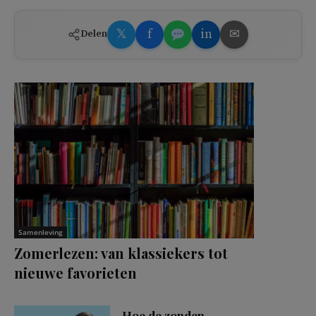
𝕏
f
in
✉
Delen
Samenleving
Zomerlezen: van klassiekers tot
nieuwe favorieten
Hoe de zonden