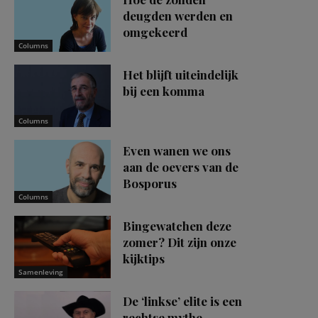
deugden werden en
omgekeerd
Columns
Het blijft uiteindelijk
bij een komma
Columns
Even wanen we ons
aan de oevers van de
Bosporus
Columns
Bingewatchen deze
zomer? Dit zijn onze
kijktips
Samenleving
De ‘linkse’ elite is een
rechtse mythe