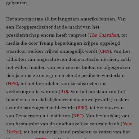
gebeuren.
Het autoritarisme sluipt langzaam Amerika binnen. Van
een Hooggerechtshof dat de macht van het
presidentschap enorm heeft vergroot (
The Guardian
), tot
media die door Trump beperkingen krijgen opgelegd
waardoor werken vrijwel onmogelijk wordt (
CNN
). Van het
uithollen van ongeschreven democratische normen, zoals
het willen houden van een census buiten de afgesproken
tien jaar om zo de eigen electorale positie te versterken
(
NPR
), tot het herindelen van kiesdistricten om
verkiezingen te winnen (
AD
). Van het ontslaan van het
hoofd van een statistiekbureau dat onwelgevallige cijfers
over de banengroei publiceerde (
BBC
), tot het zuiveren
van Democraten uit instituties (
NBC
). Van het ontslag van
een bestuurder van de onafhankelijke centrale bank (
New
Yorker
), tot het naar zijn hand proberen te zetten van het