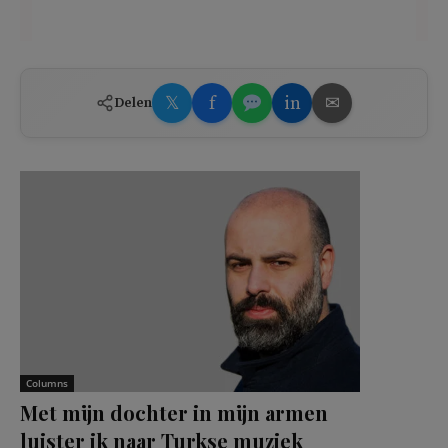
𝕏
f
in
✉
Delen
Columns
Met mijn dochter in mijn armen
luister ik naar Turkse muziek