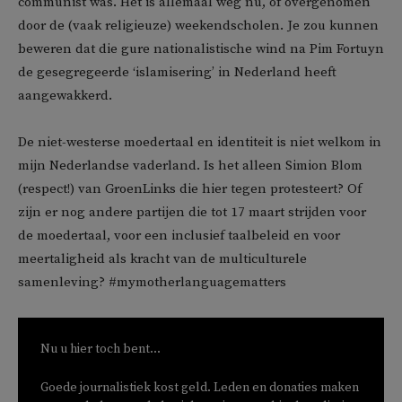
communist was. Het is allemaal weg nu, of overgenomen
door de (vaak religieuze) weekendscholen. Je zou kunnen
beweren dat die gure nationalistische wind na Pim Fortuyn
de gesegregeerde ‘islamisering’ in Nederland heeft
aangewakkerd.
De niet-westerse moedertaal en identiteit is niet welkom in
mijn Nederlandse vaderland. Is het alleen Simion Blom
(respect!) van GroenLinks die hier tegen protesteert? Of
zijn er nog andere partijen die tot 17 maart strijden voor
de moedertaal, voor een inclusief taalbeleid en voor
meertaligheid als kracht van de multiculturele
samenleving? #mymotherlanguagematters
Nu u hier toch bent...
Goede journalistiek kost geld. Leden en donaties maken