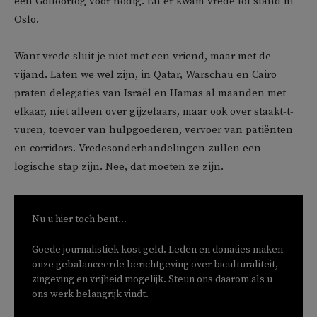
een Golfoorlog voor nodig. En er kwam vrede tot stand in
Oslo.
Want vrede sluit je niet met een vriend, maar met de
vijand. Laten we wel zijn, in Qatar, Warschau en Cairo
praten delegaties van Israël en Hamas al maanden met
elkaar, niet alleen over gijzelaars, maar ook over staakt-t-
vuren, toevoer van hulpgoederen, vervoer van patiënten
en corridors. Vredesonderhandelingen zullen een
logische stap zijn. Nee, dat moeten ze zijn.
Nu u hier toch bent...
Goede journalistiek kost geld. Leden en donaties maken
onze gebalanceerde berichtgeving over biculturaliteit,
zingeving en vrijheid mogelijk. Steun ons daarom als u
ons werk belangrijk vindt.