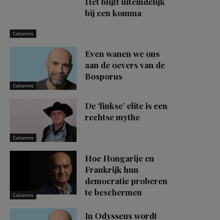
Het blijft uiteindelijk
bij een komma
Columns
Even wanen we ons
aan de oevers van de
Bosporus
Columns
De ‘linkse’ elite is een
rechtse mythe
Columns
Hoe Hongarije en
Frankrijk hun
democratie proberen
te beschermen
Columns
In Odysseus wordt