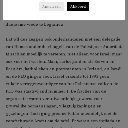
er berichten komen van doorlopende aanmelding van
Annuleren
Akkoord
Gazaanse jongeren bij Hamas, neemt de internationale
druk toe om onderhandelingen voor het staakt-t-vuren en
duurzame vrede te beginnen.
Dat wil dus zeggen ook onderhandelen met een delegatie
van Hamas onder de vleugels van de Palestijnse Autoriteit.
Misschien moeilijk te verteren, niet alleen voor Israël maar
ook voor het westen. Maar, aartsvijanden als Serven en
Bosniërs, katholieken en protestanten in Ierland, en Israël
en de PLO gingen voor. Israël erkende tot 1993 geen
enkele vertegenwoordiger van het Palestijnse volk en de
PLO was staatsvijand nummer 1. De fracties van de
organisatie waren verantwoordelijk geweest voor
gruwelijke bomaanslagen, vliegtuigkapingen en
gijzelingen. Toch ging premier Rabin uiteindelijk met de
verafschuwde Arafat om de tafel. Er waren een intifada en