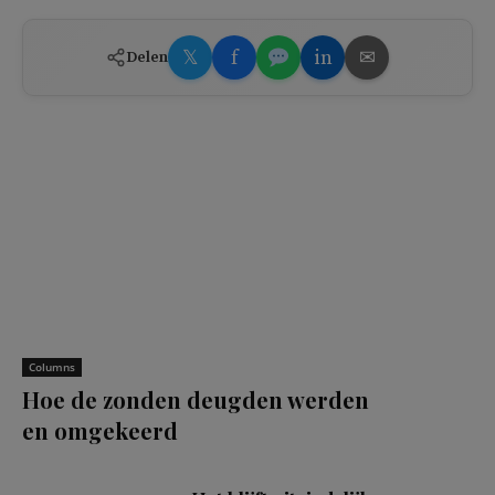
𝕏
f
in
✉
Delen
Columns
Hoe de zonden deugden werden
en omgekeerd