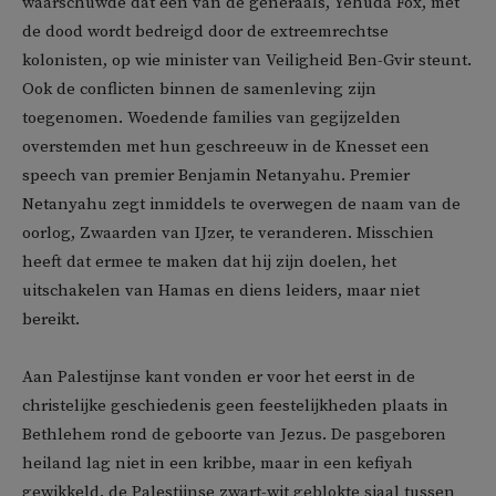
waarschuwde dat een van de generaals, Yehuda Fox, met
de dood wordt bedreigd door de extreemrechtse
kolonisten, op wie minister van Veiligheid Ben-Gvir steunt.
Ook de conflicten binnen de samenleving zijn
toegenomen. Woedende families van gegijzelden
overstemden met hun geschreeuw in de Knesset een
speech van premier Benjamin Netanyahu. Premier
Netanyahu zegt inmiddels te overwegen de naam van de
oorlog, Zwaarden van IJzer, te veranderen. Misschien
heeft dat ermee te maken dat hij zijn doelen, het
uitschakelen van Hamas en diens leiders, maar niet
bereikt.
Aan Palestijnse kant vonden er voor het eerst in de
christelijke geschiedenis geen feestelijkheden plaats in
Bethlehem rond de geboorte van Jezus. De pasgeboren
heiland lag niet in een kribbe, maar in een kefiyah
gewikkeld, de Palestijnse zwart-wit geblokte sjaal tussen