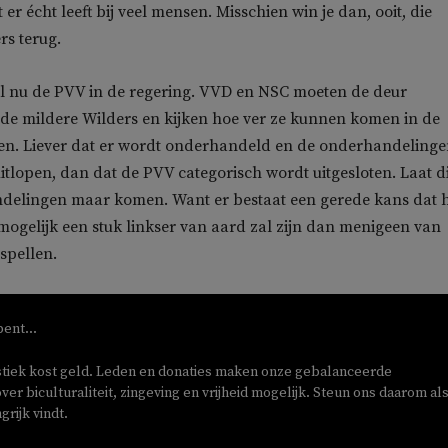
t er écht leeft bij veel mensen. Misschien win je dan, ooit, die
rs terug.
il nu de PVV in de regering. VVD en NSC moeten de deur
de mildere Wilders en kijken hoe ver ze kunnen komen in de
n. Liever dat er wordt onderhandeld en de onderhandelinge
itlopen, dan dat de PVV categorisch wordt uitgesloten. Laat d
ndelingen maar komen. Want er bestaat een gerede kans dat 
mogelijk een stuk linkser van aard zal zijn dan menigeen van
spellen.
bent...
stiek kost geld. Leden en donaties maken onze gebalanceerde
ver biculturaliteit, zingeving en vrijheid mogelijk. Steun ons daarom als
rijk vindt.