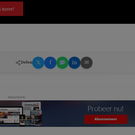
j meer!
𝕏
f
in
✉
Delen
- Advertentie -