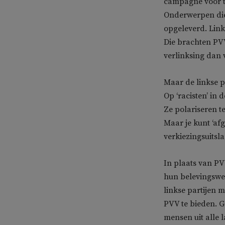
campagne voor t
Onderwerpen die 
opgeleverd. Link
Die brachten PVV
verlinksing dan 
Maar de linkse pa
Op ‘racisten’ in 
Ze polariseren te
Maar je kunt ‘af
verkiezingsuitsla
In plaats van PVV
hun belevingswer
linkse partijen 
PVV te bieden. G
mensen uit alle 