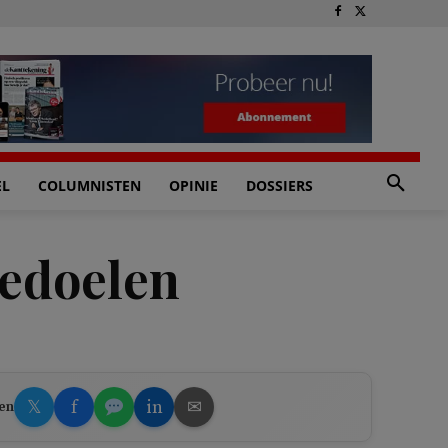
EL
COLUMNISTEN
OPINIE
DOSSIERS
bedoelen
𝕏
f
in
✉
en