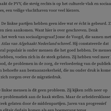
kt de PVV, die stevig rechts is op het culturele vlak en sociaal
es, een veilige vluchthaven voor veel kiezers.
. De linkse partijen hebben geen idee wat er écht is gebeurd. Z
en zien aankomen. Want hier is over geschreven. Denk
 het werk van sociaalgeograaf Josse de Voogd, die samen met
e
Atlas van Afgehaakt Nederland
schreef. Hij constateerde dat
ooral populair is onder mensen die het goed hebben. De mense
hebben, voelen zich in de steek gelaten. Zij hebben veel meer 
od, de problemen in de zorg, de verloedering van de publiek
en behoefte aan bestaanszekerheid, die nu onder druk is kome
zich zorgen over de migratiedruk.
 linkse mensen is dit geen probleem. Zij kijken zelfs neer op
e problematiek aan de kaak stellen. Maar de arbeidersklasse
 steek gelaten door de middenpartijen. Jaren van progressief
n elitair dedain komen als een boemerang terug.