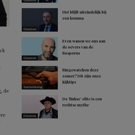
Columns
Het blijft uiteindelijk bij
een komma
Columns
Even wanen we ons aan
de oevers van de
ock
Bosporus
Columns
.
Bingewatchen deze
zomer? Dit zijn onze
kijktips
Samenleving
, de
De ‘linkse’ elite is een
rechtse mythe
ere
Columns