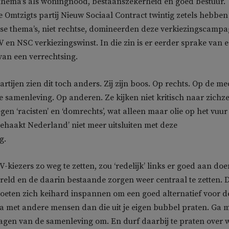
hema’s als woningnood, bestaanszekerheid en goed bestuur.
Omtzigts partij Nieuw Sociaal Contract twintig zetels hebben
se thema’s, niet rechtse, domineerden deze verkiezingscampa
 en NSC verkiezingswinst. In die zin is er eerder sprake van 
van een verrechtsing.
rtijen zien dit toch anders. Zij zijn boos. Op rechts. Op de me
de samenleving. Op anderen. Ze kijken niet kritisch naar zichze
gen ‘racisten’ en ‘domrechts’, wat alleen maar olie op het vuur 
gehaakt Nederland’ niet meer uitsluiten met deze
g.
-kiezers zo weg te zetten, zou ‘redelijk’ links er goed aan doe
eld en de daarin bestaande zorgen weer centraal te zetten. 
moeten zich keihard inspannen om een goed alternatief voor d
a met andere mensen dan die uit je eigen bubbel praten. Ga 
lagen van de samenleving om. En durf daarbij te praten over 