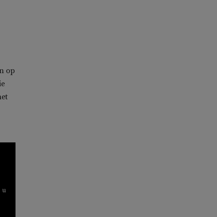
n op
ie
het
 u