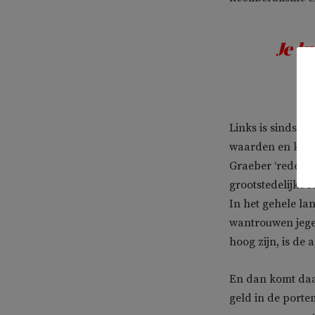
Je k
Links is sinds d
waarden en kies
Graeber ‘redelijk
grootstedelijke 
In het gehele lan
wantrouwen jegen
hoog zijn, is de 
En dan komt daar
geld in de porte