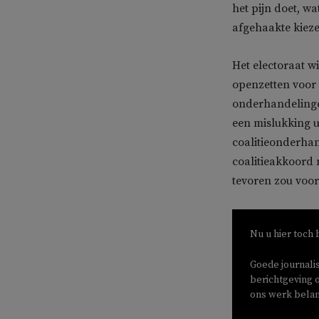
het pijn doet, wa
afgehaakte kieze
Het electoraat w
openzetten voor 
onderhandelinge
een mislukking u
coalitieonderha
coalitieakkoord 
tevoren zou voor
Nu u hier toch 
Goede journali
berichtgeving o
ons werk belang