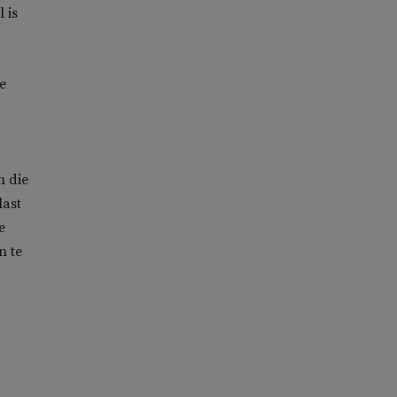
 is
e
n die
last
e
n te