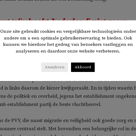
unt ‘afgehaakt Nederland’ niet meer
Onze site gebruikt cookies en vergelijkbare technologieën onder
uitsluiten
andere om u een optimale gebruikerservaring te bieden. Ook
kunnen we hierdoor het gedrag van bezoekers vastleggen en
analyseren en daardoor onze website verbeteren.
e jaren negentig gestopt met het verdedigen van traditioneel-li
t in plaats daarvan voor wat de Amerikaanse antropoloog Da
Annuleren
Akkoord
 links’ heeft genoemd. Het is een neoliberaal links, dat
randzaken laat prevaleren boven de noden van de arbeidsklas
d is links daarom de kiezer kwijtgeraakt. En in tijden waarin 
s de politiek en overheid, jegens het establishment ongeken
anti-establishment partij de beste vluchtheuvel.
 de PVV, die naast migratie en veiligheid ook goede zorg en
monnee centraal stelt. Met bovendien een belangrijke rol in d