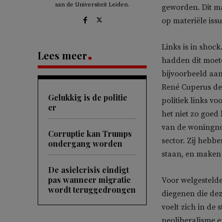
aan de Universiteit Leiden.
geworden. Dit maa
op materiële issu
Links is in shock
Lees meer
hadden dit moet
bijvoorbeeld aan
René Cuperus d
Gelukkig is de politie
politiek links v
er
het niet zo goed 
van de woningno
Corruptie kan Trumps
sector. Zij hebb
ondergang worden
staan, en maken 
De asielcrisis eindigt
pas wanneer migratie
Voor welgestelde
wordt teruggedrongen
diegenen die dez
voelt zich in de
neoliberalisme e