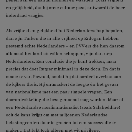
peilen aan een aantal normen en waarden, zoals vrijheid
en gelijkheid, dat bij onze cultuur past,’ antwoordt de boer
inderdaad vaagjes.
Als vrijheid en gelijkheid het Nederlanderschap bepalen,
dan zijn Turken die in alle vrijheid op Erdogan hebben
gestemd echte Nederlanders – en PVV’ers die hen daarom
allemaal het land uit willen schoppen, zijn dan nep-
Nederlanders. Een conclusie die je kunt trekken, maar
precies dat doet Rutger minimaal in deze docu. En dat is
mooie tv van Powned, omdat hij dat oordeel overlaat aan
de kijkers thuis. Hij ontmaskert de leegte én het gevaar
van nationalisme met een paar simpele vragen. Een
doorontwikkeling die best genoemd mag worden. Maar of
een Nederlandse moslimnationalist (
zoals
Salaheddine
)
ooit de kans krijgt om met miljoenen Nederlandse
belastingcenten door te groeien tot een succesvolle tv-
maker… Dat lukt toch alleen met wit privilege.