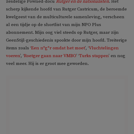
zesdelige Powned-docu
Rutger en de nationalisten
. Het
scherp kijkende hoofd van Rutger Castricum, de beroemde
kwelgeest van de multiculturele samenleving, verscheen
al een tijdje op de shortlist van mijn NPO Plus
abonnement. Mijn oog viel steeds op Rutger, maar zijn
GeenStijl-geschiedenis spookte door mijn hoofd. Treiterige
items zoals ‘
Een n*g*r omdat het moet
’, ‘
Vluchtelingen
voeren
’, ‘
Roetger gaan naar VMBO
’ ‘
Turks stappen
’ en nog
veel meer. Hij is er groot mee geworden.