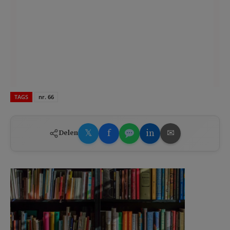
TAGS
nr. 66
𝕏
f
in
✉
Delen