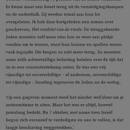
Er kwam maar een kwart terug uit de vernietigingskampen
en de onderduik. Zij werden totaal aan hun lot
overgelaten. Ik heb daar kortgeleden een roman over
geschreven,
Het verdriet van de vrede
. De teruggekeerde
Joden moesten zelf maar zien hoe ze weer een plekje
vonden om te wonen, want hun huizen en spullen waren
vaak ingepikt. Die kregen ze niet meer terug. Ze moesten
soms zelfs achterstallige belasting betalen over de tijd dat
ze in een concentratiekamp zaten. Er was een vrij
vijandige tot onverschillige – of andersom, onverschillige
tot vijandige – houding tegenover de Joden na de oorlog.
‘Op een gegeven moment werd het minder
well done
om je
antisemitisme te uiten. Maar het was er altijd, hoewel
jarenlang bedekt. Na 7 oktober, met name toen Israël
begon zich excessief te verdedigen en aan te vallen, is dat
laagje beschaving weggetrokken.’