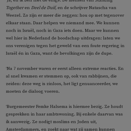
‘Ja, en ik ben niet de enige. De mensen van
Standing
Together
en
Deel de Duif
, en de schrijver Natascha van
Weezel. Zo zijn er meer die zeggen: hou op met tegenover
elkaar staan. Daar helpen we niemand mee. We kunnen
noch in Israël, noch in Gaza iets doen. Maar we kunnen
wel hier in Nederland de boodschap uitdragen: laten we
ons verenigen tegen het geweld van een foute regering in
Israël én in Gaza, want de bevolkingen zijn de dupe.
‘Na 7 november waren er eerst alleen extreme reacties. En
al snel kwamen er stemmen op, ook van rabbijnen, die
zeiden: deze weg is zinloos, het ligt genuanceerder, we
moeten de dialoog voeren.
‘Burgemeester Femke Halsema is hiermee bezig. Ze houdt
gesprekken in haar ambtswoning. Bij enkele daarvan was
ik aanwezig. Ze nodigt moslims en Joden uit,
Amsterdammers, en zoekt naar wat zij samen kunnen