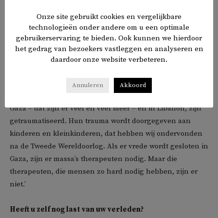
Onze site gebruikt cookies en vergelijkbare
technologieën onder andere om u een optimale
gebruikerservaring te bieden. Ook kunnen we hierdoor
het gedrag van bezoekers vastleggen en analyseren en
In uw essay staat u stil bij de gevolgen van de oorlog
daardoor onze website verbeteren.
voor Israëliërs en Gazanen als de oorlog voorbij is.
Annuleren
Akkoord
‘Dat is wat me ook zo bedrukt. Slachtoffers in Israël en in
Gaza – dat zijn er veel en veel meer – en in Libanon, zijn
getraumatiseerd. Hun trauma wordt doorgegeven aan
kinderen en kleinkinderen, dat hebben wij ondervonden
na de Tweede Wereldoorlog. Als er vrede wordt gesloten in
Gaza, zijn er massa’s therapeuten nodig. Maar die
therapeuten, die mensen zo hard nodig hebben, zijn er
niet.’
Heeft u zelf nog last van uw verleden?