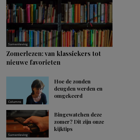
Samenleving
Zomerlezen: van klassiekers tot
nieuwe favorieten
Hoe de zonden
deugden werden en
omgekeerd
Columns
Bingewatchen deze
zomer? Dit zijn onze
kijktips
Samenleving