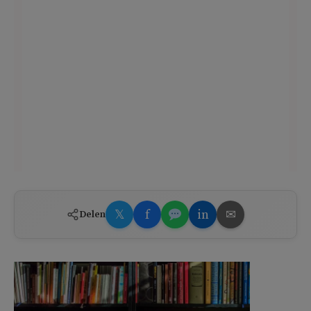
𝕏
f
in
✉
Delen