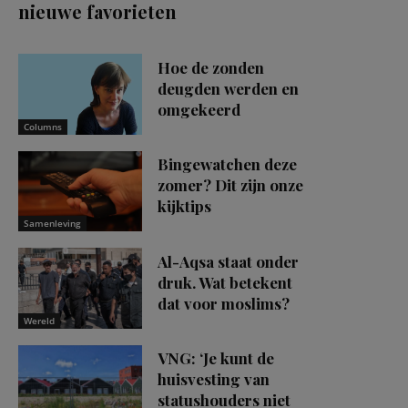
nieuwe favorieten
Hoe de zonden
deugden werden en
omgekeerd
Columns
Bingewatchen deze
zomer? Dit zijn onze
kijktips
Samenleving
Al-Aqsa staat onder
druk. Wat betekent
dat voor moslims?
Wereld
VNG: ‘Je kunt de
huisvesting van
statushouders niet