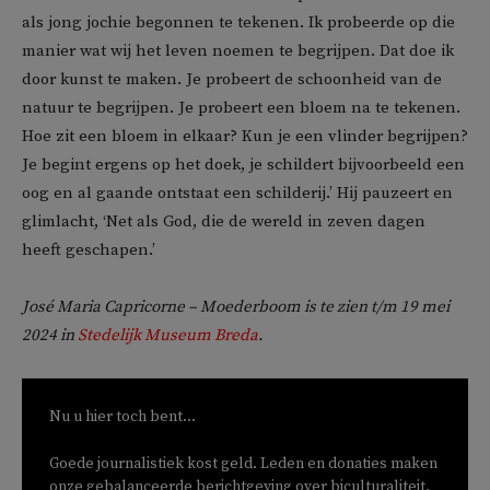
als jong jochie begonnen te tekenen. Ik probeerde op die
manier wat wij het leven noemen te begrijpen. Dat doe ik
door kunst te maken. Je probeert de schoonheid van de
natuur te begrijpen. Je probeert een bloem na te tekenen.
Hoe zit een bloem in elkaar? Kun je een vlinder begrijpen?
Je begint ergens op het doek, je schildert bijvoorbeeld een
oog en al gaande ontstaat een schilderij.’ Hij pauzeert en
glimlacht, ‘Net als God, die de wereld in zeven dagen
heeft geschapen.’
José Maria Capricorne – Moederboom is te zien t/m 19 mei
2024 in
Stedelijk Museum Breda
.
Nu u hier toch bent...
Goede journalistiek kost geld. Leden en donaties maken
onze gebalanceerde berichtgeving over biculturaliteit,