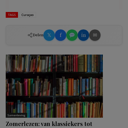
TAGS
Curaçao
𝕏
f
in
✉
Delen
Samenleving
Zomerlezen: van klassiekers tot