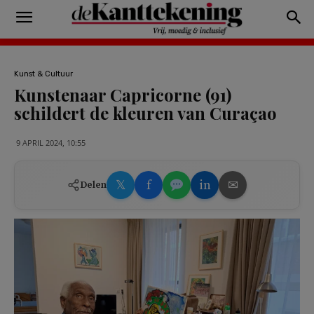
Kunst & Cultuur
Kunstenaar Capricorne (91)
schildert de kleuren van Curaçao
9 APRIL 2024, 10:55
𝕏
f
in
✉
Delen