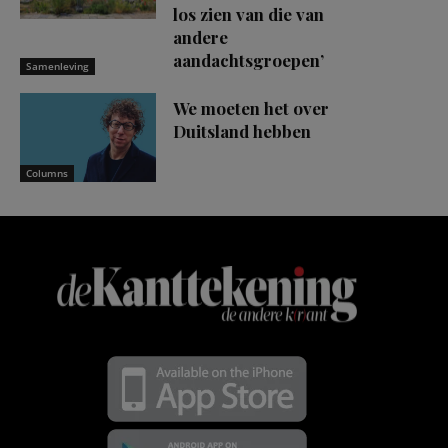
los zien van die van
andere
aandachtsgroepen’
Samenleving
We moeten het over
Duitsland hebben
Columns