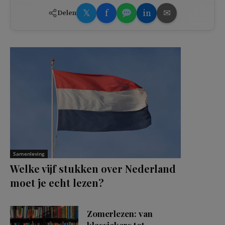
𝕏
f
in
✉
Delen
Samenleving
Welke vijf stukken over Nederland
moet je echt lezen?
Zomerlezen: van
klassiekers tot