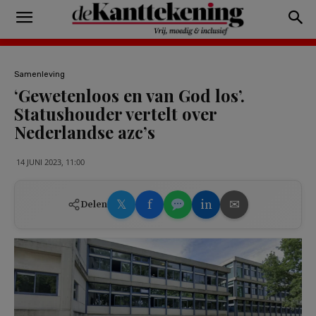
Samenleving
‘Gewetenloos en van God los’.
Statushouder vertelt over
Nederlandse azc’s
14 JUNI 2023, 11:00
𝕏
f
in
✉
Delen