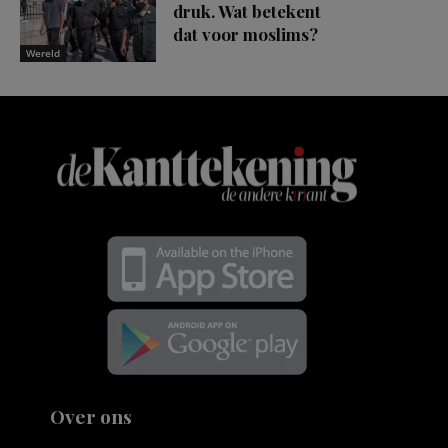
druk. Wat betekent
dat voor moslims?
Wereld
Over ons