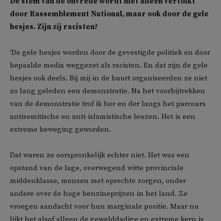
De stem van de onvrede wordt niet alleen vertolkt
door Rassemblement National, maar ook door de gele
hesjes. Zijn zij racisten?
‘De gele hesjes worden door de gevestigde politiek en door
bepaalde media weggezet als racisten. En dat zijn de gele
hesjes ook deels. Bij mij in de buurt organiseerden ze niet
zo lang geleden een demonstratie. Na het voorbijtrekken
van de demonstratie trof ik her en der langs het parcours
antisemitische en anti-islamistische leuzen. Het is een
extreme beweging geworden.
Dat waren ze oorspronkelijk echter niet. Het was een
opstand van de lage, overwegend witte provinciale
middenklasse, mensen met oprechte zorgen, onder
andere over de hoge benzineprijzen in het land. Ze
vroegen aandacht voor hun marginale positie. Maar nu
lijkt het alsof alleen de gewelddadige en extreme kern is