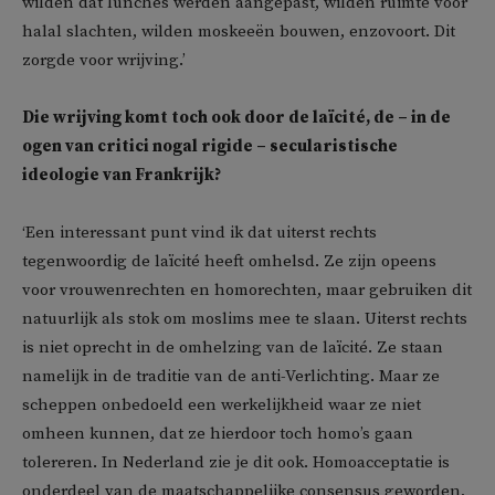
wilden dat lunches werden aangepast, wilden ruimte voor
halal slachten, wilden moskeeën bouwen, enzovoort. Dit
zorgde voor wrijving.’
Die wrijving komt toch ook door de laïcité, de – in de
ogen van critici nogal rigide – secularistische
ideologie van Frankrijk?
‘Een interessant punt vind ik dat uiterst rechts
tegenwoordig de laïcité heeft omhelsd. Ze zijn opeens
voor vrouwenrechten en homorechten, maar gebruiken dit
natuurlijk als stok om moslims mee te slaan. Uiterst rechts
is niet oprecht in de omhelzing van de laïcité. Ze staan
namelijk in de traditie van de anti-Verlichting. Maar ze
scheppen onbedoeld een werkelijkheid waar ze niet
omheen kunnen, dat ze hierdoor toch homo’s gaan
tolereren. In Nederland zie je dit ook. Homoacceptatie is
onderdeel van de maatschappelijke consensus geworden,