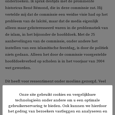
onderzoeken. Ik sprak destijds met de prominente
historicus René Rémond, die in deze commissie zat. Hij
vertelde mij dat de commissie een weidse visie had op het
probleem van de laïcité, maar dat de media eigenlijk
alleen maar geïnteresseerd waren in de problematiek van
de islam, in het bijzonder de hoofddoek. Met de 25
aanbevelingen van de commissie, onder andere het
instellen van een islamitische feestdag, is door de politiek
niets gedaan. Alleen het door de commissie voorgestelde
hoofddoekverbod op scholen is in het voorjaar van 2004
wet geworden.
Dit heeft voor ressentiment onder moslims gezorgd. Veel
moslims dachten: ‘Frankrijk accepteert de islam niet, ze
Onze site gebruikt cookies en vergelijkbare
willen ons aanpakken.’ Toen ik in 2015, na de aanslag op
technologieën onder andere om u een optimale
de redactie van
Charlie Hebdo
, de stemming in de
gebruikerservaring te bieden. Ook kunnen we hierdoor
banlieue ging peilen, merkte ik dat dit sentiment nog
het gedrag van bezoekers vastleggen en analyseren en
springlevend was.’