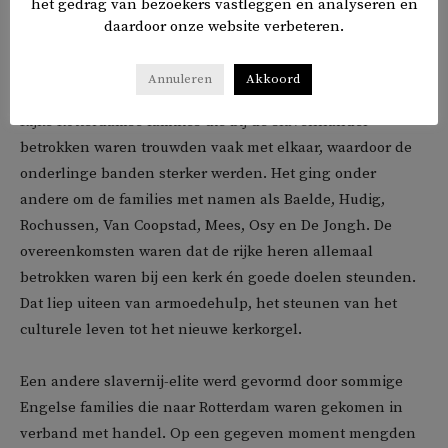
het gedrag van bezoekers vastleggen en analyseren en
waren er ambachtslieden die tijdelijk onder andere in
daardoor onze website verbeteren.
Suriname hadden gewerkt. Als ze terugkwamen deden ze
hun verhaal in de kroeg en daarbuiten.’
Annuleren
Akkoord
Rijke Rotterdamse families die bij de slavenhandel
betrokken waren trouwden vaak met elkaar, waardoor de
onderlinge banden sterker werden. Het ging onder
andere om de families met namen als Baelde, Hudig,
Rochussen, Van Coopstad, Mees, Osy en De Jongh. De
overeenkomsten waren dat de rijke heren allemaal
betrokken waren bij een kerk én goede doelen steunden.
Dat liep uiteen van armoedehulp, het steunen van het
culturele leven tot het nieuwe kerkorgel.
Een andere slavernij-elite werd gevormd door sommige
Engelse families die naar Rotterdam waren gekomen in
verband met handel. Op een gegeven moment mengden