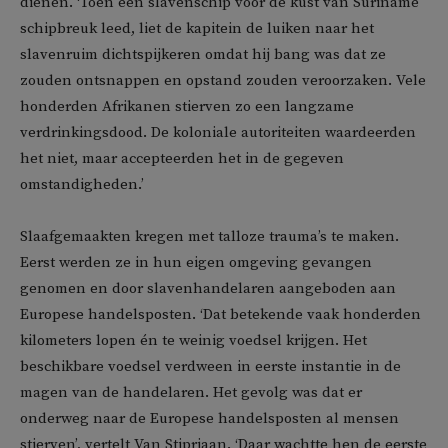
dienen. ‘Toen een slavenschip voor de kust van Suriname
schipbreuk leed, liet de kapitein de luiken naar het
slavenruim dichtspijkeren omdat hij bang was dat ze
zouden ontsnappen en opstand zouden veroorzaken. Vele
honderden Afrikanen stierven zo een langzame
verdrinkingsdood. De koloniale autoriteiten waardeerden
het niet, maar accepteerden het in de gegeven
omstandigheden.’
Slaafgemaakten kregen met talloze trauma’s te maken.
Eerst werden ze in hun eigen omgeving gevangen
genomen en door slavenhandelaren aangeboden aan
Europese handelsposten. ‘Dat betekende vaak honderden
kilometers lopen én te weinig voedsel krijgen. Het
beschikbare voedsel verdween in eerste instantie in de
magen van de handelaren. Het gevolg was dat er
onderweg naar de Europese handelsposten al mensen
stierven’, vertelt Van Stipriaan. ‘Daar wachtte hen de eerste