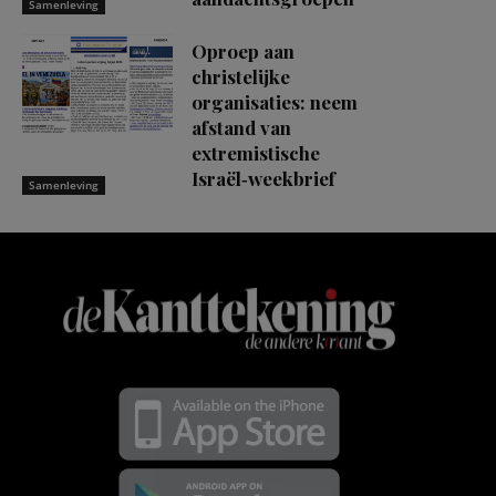
Samenleving
Oproep aan
christelijke
organisaties: neem
afstand van
extremistische
Israël‑weekbrief
Samenleving