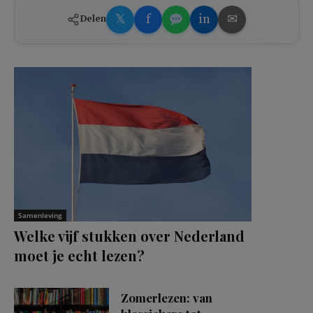
𝕏
f
in
✉
Delen
Samenleving
Welke vijf stukken over Nederland
moet je echt lezen?
Zomerlezen: van