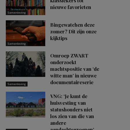
klassiekers tot
nieuwe favorieten
Samenleving
Bingewatchen deze
zomer? Dit zijn onze
kijktips
Samenleving
Omroep ZWART
onderzoekt
machtspositie van ‘de
witte man’ in nieuwe
documentaireserie
Samenleving
VNG: ‘Je kunt de
huisvesting van
statushouders niet
los zien van die van
andere
aandachtsgroepen’