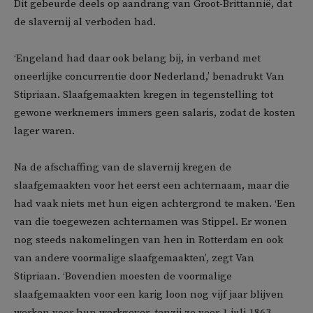
Dit gebeurde deels op aandrang van Groot-Brittannië, dat
de slavernij al verboden had.
‘Engeland had daar ook belang bij, in verband met
oneerlijke concurrentie door Nederland,’ benadrukt Van
Stipriaan. Slaafgemaakten kregen in tegenstelling tot
gewone werknemers immers geen salaris, zodat de kosten
lager waren.
Na de afschaffing van de slavernij kregen de
slaafgemaakten voor het eerst een achternaam, maar die
had vaak niets met hun eigen achtergrond te maken. ‘Een
van die toegewezen achternamen was Stippel. Er wonen
nog steeds nakomelingen van hen in Rotterdam en ook
van andere voormalige slaafgemaakten’, zegt Van
Stipriaan. ‘Bovendien moesten de voormalige
slaafgemaakten voor een karig loon nog vijf jaar blijven
werken voor hun werkgever, tenzij ze voor 1 juli 1863