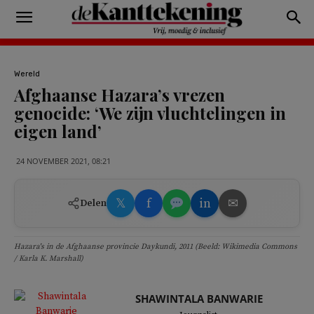
Wereld
Afghaanse Hazara’s vrezen
genocide: ‘We zijn vluchtelingen in
eigen land’
24 NOVEMBER 2021, 08:21
𝕏
f
in
✉
Delen
Hazara's in de Afghaanse provincie Daykundi, 2011 (Beeld: Wikimedia Commons
/ Karla K. Marshall)
SHAWINTALA BANWARIE