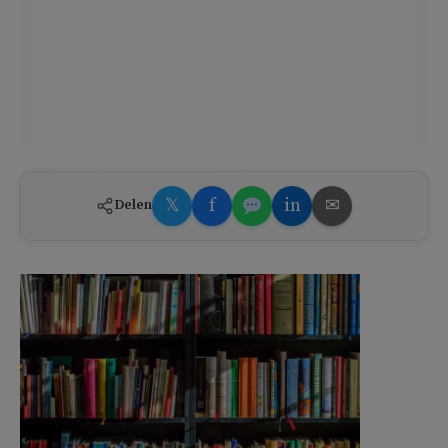
𝕏
f
in
✉
Delen