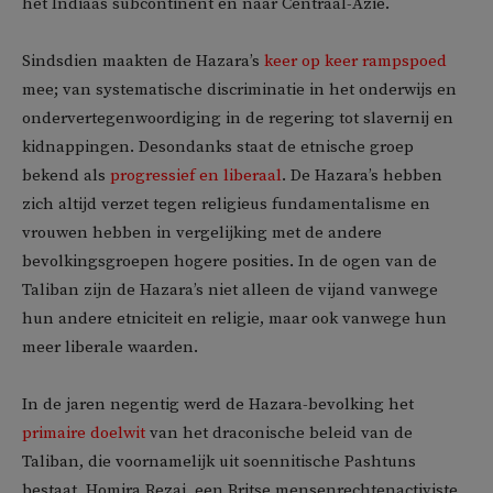
het Indiaas subcontinent en naar Centraal-Azië.
Sindsdien maakten de Hazara’s
keer op keer rampspoed
mee; van systematische discriminatie in het onderwijs en
ondervertegenwoordiging in de regering tot slavernij en
kidnappingen. Desondanks staat de etnische groep
bekend als
progressief en liberaal
. De Hazara’s hebben
zich altijd verzet tegen religieus fundamentalisme en
vrouwen hebben in vergelijking met de andere
bevolkingsgroepen hogere posities. In de ogen van de
Taliban zijn de Hazara’s niet alleen de vijand vanwege
hun andere etniciteit en religie, maar ook vanwege hun
meer liberale waarden.
In de jaren negentig werd de Hazara-bevolking het
primaire doelwit
van het draconische beleid van de
Taliban, die voornamelijk uit soennitische Pashtuns
bestaat. Homira Rezai, een Britse mensenrechtenactiviste