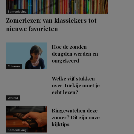
Samenleving
Zomerlezen: van klassiekers tot
nieuwe favorieten
Hoe de zonden
deugden werden en
omgekeerd
Columns
Welke vijf stukken
over Turkije moet je
echt lezen?
Wereld
Bingewatchen deze
zomer? Dit zijn onze
kijktips
Samenleving