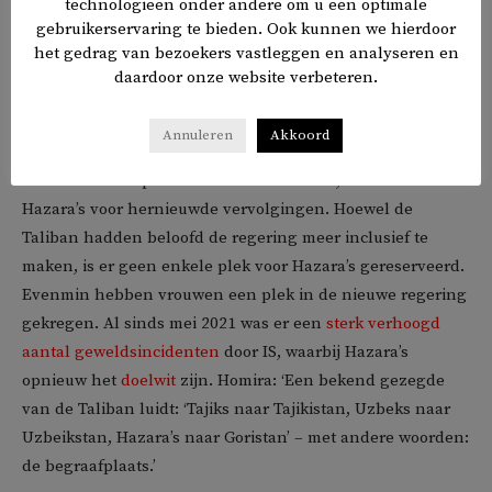
technologieën onder andere om u een optimale
gebruikerservaring te bieden. Ook kunnen we hierdoor
het gedrag van bezoekers vastleggen en analyseren en
daardoor onze website verbeteren.
Echo’s uit het verleden
Annuleren
Akkoord
Nu de Taliban opnieuw de macht hebben, vrezen de
Hazara’s voor hernieuwde vervolgingen. Hoewel de
Taliban hadden beloofd de regering meer inclusief te
maken, is er geen enkele plek voor Hazara’s gereserveerd.
Evenmin hebben vrouwen een plek in de nieuwe regering
gekregen. Al sinds mei 2021 was er een
sterk verhoogd
aantal geweldsincidenten
door IS, waarbij Hazara’s
opnieuw het
doelwit
zijn. Homira: ‘Een bekend gezegde
van de Taliban luidt: ‘Tajiks naar Tajikistan, Uzbeks naar
Uzbeikstan, Hazara’s naar Goristan’ – met andere woorden:
de begraafplaats.’