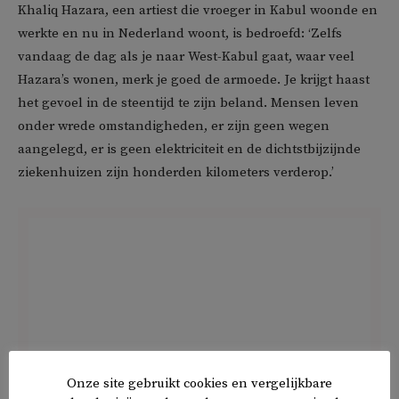
Khaliq Hazara, een artiest die vroeger in Kabul woonde en
werkte en nu in Nederland woont, is bedroefd: ‘Zelfs
vandaag de dag als je naar West-Kabul gaat, waar veel
Hazara’s wonen, merk je goed de armoede. Je krijgt haast
het gevoel in de steentijd te zijn beland. Mensen leven
onder wrede omstandigheden, er zijn geen wegen
aangelegd, er is geen elektriciteit en de dichtstbijzijnde
ziekenhuizen zijn honderden kilometers verderop.’
Onze site gebruikt cookies en vergelijkbare