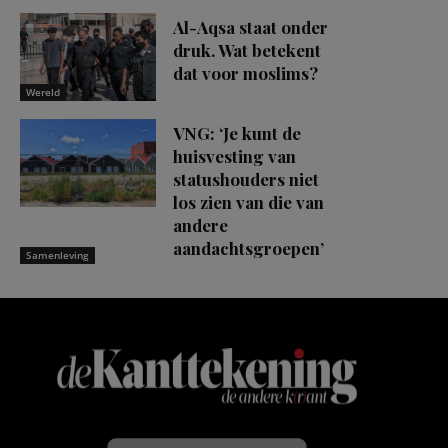
Al-Aqsa staat onder
druk. Wat betekent
dat voor moslims?
Wereld
VNG: ‘Je kunt de
huisvesting van
statushouders niet
los zien van die van
andere
aandachtsgroepen’
Samenleving