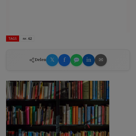
TAGS
nr. 62
𝕏
f
in
✉
Delen