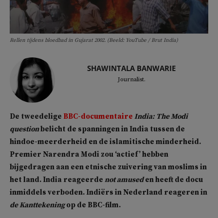
Rellen tijdens bloedbad in Gujarat 2002. (Beeld: YouTube / Brut India)
SHAWINTALA BANWARIE
Journalist.
De tweedelige
BBC-documentaire
India: The Modi
question
belicht de spanningen in India tussen de
hindoe-meerderheid en de islamitische minderheid.
Premier Narendra Modi zou ‘actief’ hebben
bijgedragen aan een etnische zuivering van moslims in
het land. India reageerde
not amused
en heeft de docu
inmiddels verboden. Indiërs in Nederland reageren in
de Kanttekening
op de BBC-film.