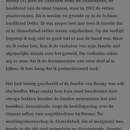
Roomy (31 jaar) uit Zaandam komt uit Ahmedabad, de
hoofdstad van de staat Gujarat, waar in 2002 de rellen
plaatsvonden. Hij is moslim en groeide op in de Indiase
hoofdstad Delhi. ‘Ik was amper tien jaar toen ik hoorde dat
er in Ahmedabad rellen waren uitgebroken. Op die leeftijd
begreep ik nog niet zo goed wat er aan de hand was. Maar
nu ik ouder ben, ken ik de verhalen van mijn familie met
afgrijselijke details over het geweld. Die verhalen raken
mij zo zeer, dat ik de documentaire niet eens durf af te
kijken. Ik ben bang dat ik geëmotioneerd raak.’
Het had weinig gescheeld of de familie van Roomy was ook
slachtoffer. Maar omdat hun huis werd beschermd door
stevige hekken konden de hindoe-extremisten het niet
bereiken. Desondanks zorgt de berichtgeving over de
Gujarat-rellen voor angstklachten bij Roomy: ‘De
moslimgemeenschap in Ahmedabad, die al marginaal was,
kende in die tijd veel intimidatie en discriminatie, doordat