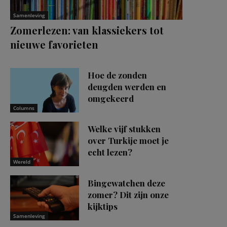
Samenleving
Zomerlezen: van klassiekers tot
nieuwe favorieten
Hoe de zonden
deugden werden en
omgekeerd
Columns
Welke vijf stukken
over Turkije moet je
echt lezen?
Wereld
Bingewatchen deze
zomer? Dit zijn onze
kijktips
Samenleving