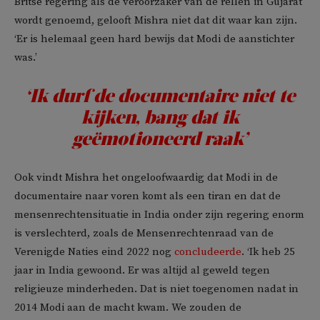
Britse regering als de veroorzaker van de rellen in Gujarat
wordt genoemd, gelooft Mishra niet dat dit waar kan zijn.
‘Er is helemaal geen hard bewijs dat Modi de aanstichter
was.’
‘Ik durf de documentaire niet te
kijken, bang dat ik
geëmotioneerd raak’
Ook vindt Mishra het ongeloofwaardig dat Modi in de
documentaire naar voren komt als een tiran en dat de
mensenrechtensituatie in India onder zijn regering enorm
is verslechterd, zoals de Mensenrechtenraad van de
Verenigde Naties eind 2022 nog
concludeerde
. ‘Ik heb 25
jaar in India gewoond. Er was altijd al geweld tegen
religieuze minderheden. Dat is niet toegenomen nadat in
2014 Modi aan de macht kwam. We zouden de