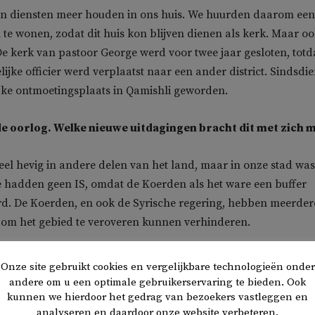
n diensten meer houden in ons huis. We huurden daarom een
 te wonen, zodat dit huis kon blijven dienen als kerk. Maar o
 De kerk van pastoor George werd voor twee jaar gesloten, totd
jke officier werd verplaatst naar een ander district. Sindsdie
jke ontmoetingsplaats in Qamishli geworden.
e oorlog. Welke nieuwe uitdagingen bracht dit met zich 
eel hevig in andere delen van het land, maar in onze stad was
 We hadden geen IS, omdat de Koerden als het ware een buffer
d. De Koerden, en ook de Syrische regering, hebben meerder
 om het gebied te veroveren kunnen verhinderen.
en veel mensen juist naar Qamishli toe. Zoals bijvoorbeeld de
Onze site gebruikt cookies en vergelijkbare technologieën onder
 dorpen aan de Eufraat. IS heeft veel van hun dorpen ontheem
andere om u een optimale gebruikerservaring te bieden. Ook
vinnen genomen. Maar er kwamen ook moslims. We vingen de
kunnen we hierdoor het gedrag van bezoekers vastleggen en
analyseren en daardoor onze website verbeteren.