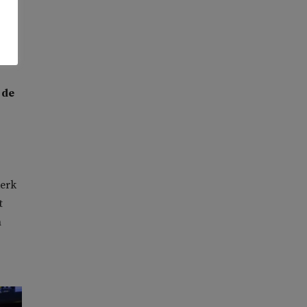
nsen
 de
kerk
t
n