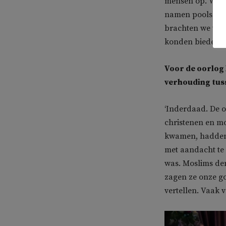
mensen op. We b
namen poolshoogt
brachten we voe
konden bieden. D
Voor de oorlog 
verhouding tus
‘Inderdaad. De o
christenen en m
kwamen, hadden n
met aandacht te 
was. Moslims de
zagen ze onze g
vertellen. Vaak v