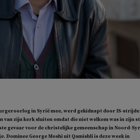
urgeroorlog in Syrië mee, werd gekidnapt door IS-strijde
 van zijn kerk sluiten omdat die niet welkom was in zijn s
te gevaar voor de christelijke gemeenschap in Noord-Syr
je. Dominee George Moshi uit Qamishli is deze week in