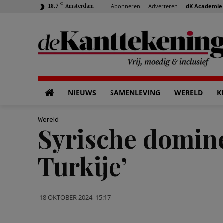
C
Abonneren
Adverteren
dK Academie
18.7
Amsterdam
NIEUWS
SAMENLEVING
WERELD
K
Wereld
Syrische domine
Turkije’
18 OKTOBER 2024, 15:17