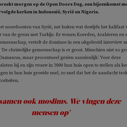
preekt morgen op de Open Doors Dag, een bijeenkomst m
rvolgde kerken in Indonesië, Syrië en Nigeria.
het noordoosten van Syrië, net buiten wat destijds het kalifaat
er van de grens met Turkije. Er wonen Koerden, Arabieren en e
 gemeenschap, vertelt de dominee in een uitgebreid interview m
. ‘De christelijke gemeenschap is er groot. Misschien niet zo gr
 Damascus, maar procentueel gezien aanzienlijk.’ Voor deze
oten hij en zijn vrouw in 2000 hun huis open te stellen als ke
igen in hun huis groeide snel, zo snel dat het de aandacht tro
oriteiten.
wamen ook moslims. We vingen deze
mensen op’