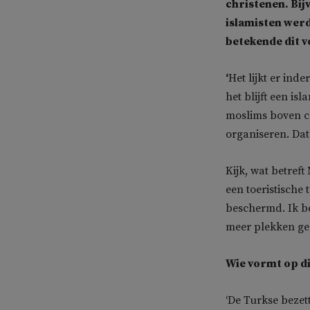
christenen. Bij
islamisten wer
betekende dit v
‘
Het lijkt er in
het blijft een is
moslims boven ch
organiseren. Dat
Kijk, wat betreft
een toeristische
beschermd. Ik b
meer plekken ge
Wie vormt op di
‘De Turkse bezet