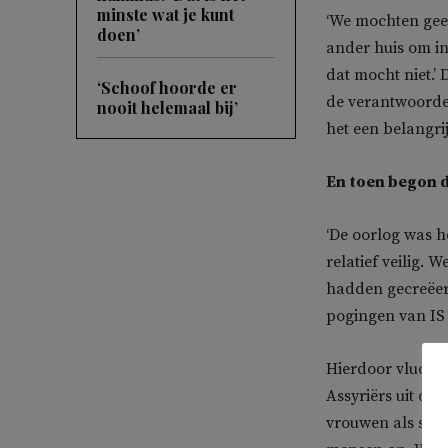
minste wat je kunt
‘We mochten gee
doen’
ander huis om in
dat mocht niet.’
‘Schoof hoorde er
de verantwoordeli
nooit helemaal bij’
het een belangri
En toen begon d
‘De oorlog was h
relatief veilig.
hadden gecreëer
pogingen van IS
Hierdoor vluchtt
Assyriërs uit de
vrouwen als sla