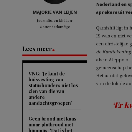
Nederland en s
MAJORIE VAN LEIJEN
sprekers uit ve
Journalist en Midden-
Oostendeskundige
Qamishli ligt in 
IS was en niet v
een christelijke
Lees meer
de Kanttekening
als in Aleppo of
gemeenschap besl
VNG: ‘Je kunt de
Het aantal gelov
huisvesting van
van de lokale aut
statushouders niet los
zien van die van
andere
aandachtsgroepen’
‘Er k
Geen brood met kaas
maar platbrood met
hummus: ‘Dat is het