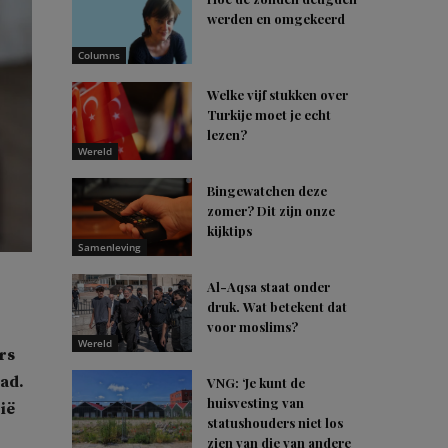
werden en omgekeerd
Columns
Welke vijf stukken over
Turkije moet je echt
lezen?
Wereld
Bingewatchen deze
zomer? Dit zijn onze
kijktips
Samenleving
Al-Aqsa staat onder
druk. Wat betekent dat
voor moslims?
Wereld
rs
tad.
VNG: ‘Je kunt de
huisvesting van
ië
statushouders niet los
zien van die van andere