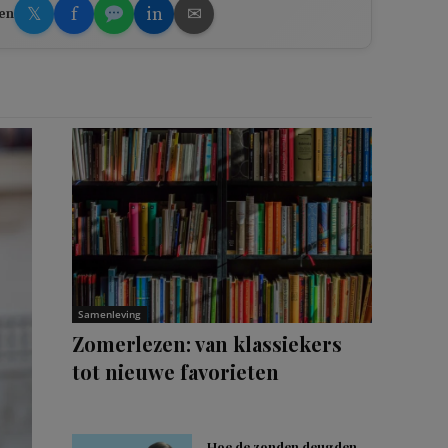
𝕏
f
in
✉
en
Samenleving
Zomerlezen: van klassiekers
tot nieuwe favorieten
Hoe de zonden deugden