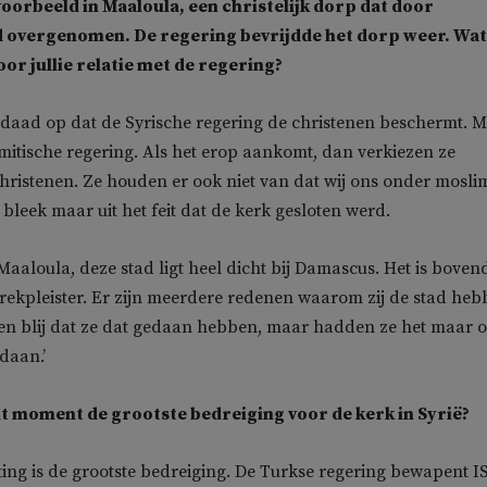
voorbeeld in Maaloula, een christelijk dorp dat door
d overgenomen. De regering bevrijdde het dorp weer. Wat
oor jullie relatie met de regering?
derdaad op dat de Syrische regering de christenen beschermt. 
lamitische regering. Als het erop aankomt, dan verkiezen ze
ristenen. Ze houden er ook niet van dat wij ons onder mosli
 bleek maar uit het feit dat de kerk gesloten werd.
 Maaloula, deze stad ligt heel dicht bij Damascus. Het is boven
 trekpleister. Er zijn meerdere redenen waarom zij de stad he
en blij dat ze dat gedaan hebben, maar hadden ze het maar 
daan.’
t moment de grootste bedreiging voor de kerk in Syrië?
ting is de grootste bedreiging. De Turkse regering bewapent I