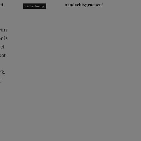
et
aandachtsgroepen’
Samenleving
 van
r is
et
oot
rk.
k