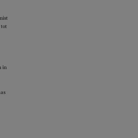
nist
 tot
n in
mas