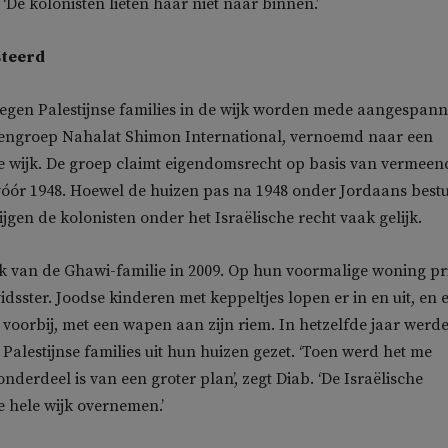
n. ‘De kolonisten lieten haar niet naar binnen.’
steerd
tegen Palestijnse families in de wijk worden mede aangespan
tengroep Nahalat Shimon International, vernoemd naar een
e wijk. De groep claimt eigendomsrecht op basis van vermeen
vóór 1948. Hoewel de huizen pas na 1948 onder Jordaans best
jgen de kolonisten onder het Israëlische recht vaak gelijk.
k van de Ghawi-familie in 2009. Op hun voormalige woning pri
idsster. Joodse kinderen met keppeltjes lopen er in en uit, en 
 voorbij, met een wapen aan zijn riem. In hetzelfde jaar werd
Palestijnse families uit hun huizen gezet. ‘Toen werd het me
 onderdeel is van een groter plan’, zegt Diab. ‘De Israëlische
e hele wijk overnemen.’