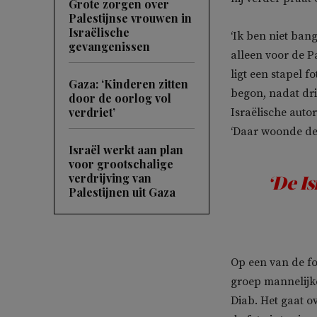
Grote zorgen over
Palestijnse vrouwen in
Israëlische
‘Ik ben niet bang
gevangenissen
alleen voor de P
ligt een stapel f
Gaza: ‘Kinderen zitten
begon, nadat dri
door de oorlog vol
verdriet’
Israëlische autor
‘Daar woonde de G
Israël werkt aan plan
voor grootschalige
verdrijving van
‘De Is
Palestijnen uit Gaza
Op een van de fo
groep mannelijke 
Diab. Het gaat o