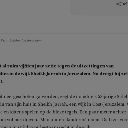
Del
 Karm Al-Ja’ouni in Jeruzalem
 al ruim vijftien jaar actie tegen de uitzettingen van
lies in de wijk Sheikh Jarrah in Jeruzalem. Nu dreigt hij zel
t.
oit neergeschoten ga worden’, zegt de inmiddels 53-jarige Sale
in van zijn huis in Sheikh Jarrah, een wijk in Oost-Jeruzalem.
 en kittens spelen op de bleke tegels. Een paar meter achter
kooi vol met duiven. ‘Mijn andere kinderen’, noemt Diab ze, voo
over zijn strijd voor bestaansrecht in de wijk.