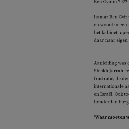
Ben Gvir in 2022 
Itamar Ben Gvir i
en woont in een 
het kabinet, ope
daar naar eigen 
Aanleiding was d
Sheikh Jarrah ee
frustratie, de d
internationale a
en Israël. Ook to
honderden burg
‘Waar moeten w