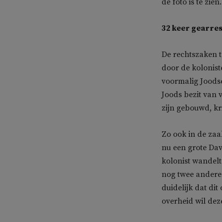
de foto is te zie
32 keer gearre
De rechtszaken 
door de kolonis
voormalig Joods
Joods bezit van 
zijn gebouwd, kri
Zo ook in de zaa
nu een grote Dav
kolonist wandelt
nog twee andere 
duidelijk dat dit
overheid wil dez