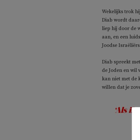
Wekelijks trok h
Diab wordt daaro
liep hij door de 
aan, en een luid
Joodse Israëliërs 
Diab spreekt met 
de Joden en wil 
kan niet met de 
willen dat je zov
‘Als ik