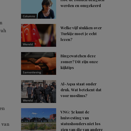
werden en omgekeerd
Columns
em
Welke vijf stukken over
rah
Turkije moet je echt
lezen?
Wereld
Bingewatchen deze
zomer? Dit zijn onze
kijktips
Samenleving
Al-Aqsa staat onder
druk. Wat betekent dat
voor moslims?
Wereld
een
VNG: ‘Je kunt de
huisvesting van
statushouders niet los
d van
zien van die van andere