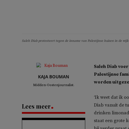
Saleh Diab protesteert tegen de inname van Palestijnse huizen in de wijk
Saleh Diab voert
Palestijnse fami
KAJA BOUMAN
worden uitgeze
Midden-Oostenjournalist.
‘Ik weet dat ik o
Lees meer
Diab vanuit de tu
drinken limonade
staat een grote 
hij verder praat 