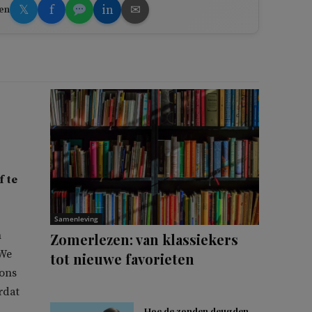
𝕏
f
in
✉
en
f te
Samenleving
h
Zomerlezen: van klassiekers
 We
tot nieuwe favorieten
 ons
rdat
Hoe de zonden deugden