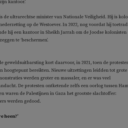
zijn kantoor.’
s de ultrarechtse minister van Nationale Veiligheid. Hij is kolo
nederzetting op de Westoever. In 2022, nog voordat hij toetrad
nde hij een kantoor in Sheikh Jarrah om de Joodse kolonisten
zeggen te ‘beschermen’.
e geweldsuitbarsting kort daarvoor, in 2021, toen de proteste
n hoogtepunt bereikten. Nieuwe uitzettingen leidden tot grote
emonstraties werden groter en massaler, en er was veel
andacht. De protesten ontketende zelfs een oorlog tussen Ha
en waren de Palestijnen in Gaza het grootste slachtoffer:
ers werden gedood.
e heen?’