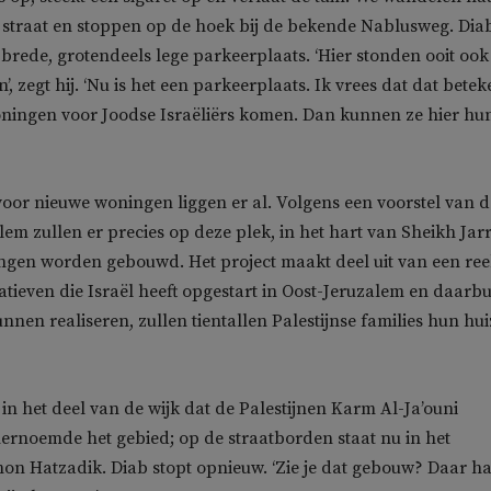
 straat en stoppen op de hoek bij de bekende Nablusweg. Dia
n brede, grotendeels lege parkeerplaats. ‘Hier stonden ooit ook
n’, zegt hij. ‘Nu is het een parkeerplaats. Ik vrees dat dat betek
oningen voor Joodse Israëliërs komen. Dan kunnen ze hier hu
oor nieuwe woningen liggen er al. Volgens een voorstel van d
em zullen er precies op deze plek, in het hart van Sheikh Jar
ngen worden gebouwd. Het project maakt deel uit van een ree
atieven die Israël heeft opgestart in Oost-Jeruzalem en daarbu
nnen realiseren, zullen tientallen Palestijnse families hun hu
in het deel van de wijk dat de Palestijnen Karm Al-Ja’ouni
ernoemde het gebied; op de straatborden staat nu in het
on Hatzadik. Diab stopt opnieuw. ‘Zie je dat gebouw? Daar h