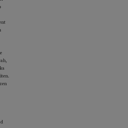
b
ent
n
e
rah,
ks
iten.
izen
ad