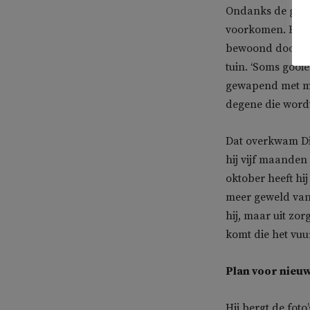
Ondanks de groot
voorkomen. Het 
bewoond door kol
tuin. ‘Soms gooien
gewapend met mac
degene die wordt
Dat overkwam Dia
hij vijf maanden 
oktober heeft hi
meer geweld van z
hij, maar uit zo
komt die het vuu
Plan voor nieu
Hij bergt de foto