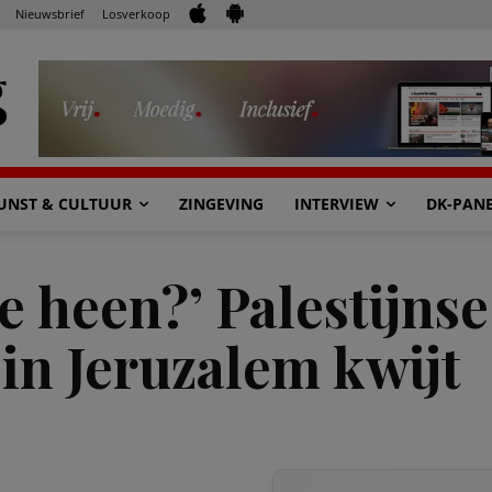
Nieuwsbrief
Losverkoop
UNST & CULTUUR
ZINGEVING
INTERVIEW
DK-PAN
heen?’ Palestijnse 
s in Jeruzalem kwijt