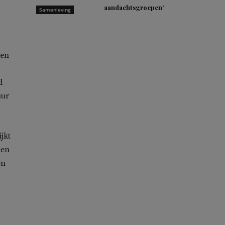
aandachtsgroepen’
Samenleving
nen
d
uur
jkt
een
en