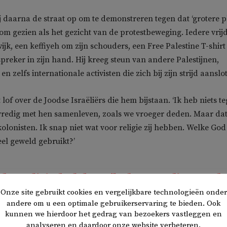
ij daarna de straat op om te demonstreren tegen dat ‘grotere pl
m gezien als het gezicht van de protestbeweging. Iedere vrij
wijk, een keffiyeh om zijn schouders, een Free Palestine T-shirt
spreker in zijn hand. Hij kreeg steun van andere Palestijnen,
en zelfs internationale activisten die zich bij zijn strijd aanslo
lof over de Joodse Israëliërs die hem bijstaan. ‘Ik heb niets t
vredig met hen samenleven, zoals we vroeger deden. Maar da
kolonisten. Ik snap niet wat voor religie zij hebben. Welke God
eel geweld gebruikt?’
 de politie bel, ben ík degene die wordt
Onze site gebruikt cookies en vergelijkbare technologieën onder
opgepakt’
andere om u een optimale gebruikerservaring te bieden. Ook
kunnen we hierdoor het gedrag van bezoekers vastleggen en
analyseren en daardoor onze website verbeteren.