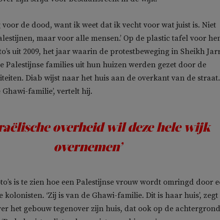
 voor de dood, want ik weet dat ik vecht voor wat juist is. Niet
alestijnen, maar voor alle mensen.’ Op de plastic tafel voor h
oto’s uit 2009, het jaar waarin de protestbeweging in Sheikh Jar
e Palestijnse families uit hun huizen werden gezet door de
iteiten. Diab wijst naar het huis aan de overkant van de straat.
hawi-familie’, vertelt hij.
raëlische overheid wil deze hele wijk
overnemen’
to’s is te zien hoe een Palestijnse vrouw wordt omringd door 
kolonisten. ‘Zij is van de Ghawi-familie. Dit is haar huis’, zegt
ver het gebouw tegenover zijn huis, dat ook op de achtergron