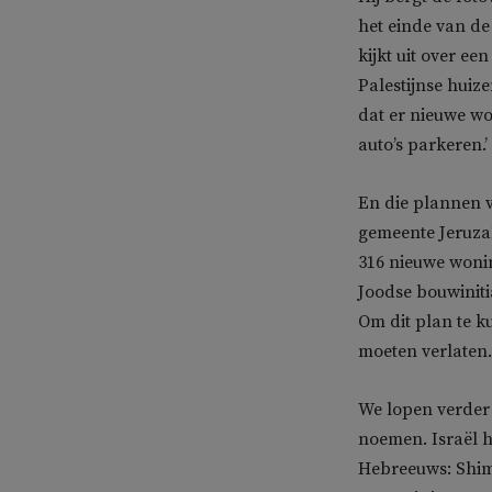
het einde van de
kijkt uit over ee
Palestijnse huize
dat er nieuwe w
auto’s parkeren.’
En die plannen v
gemeente Jeruzal
316 nieuwe woni
Joodse bouwiniti
Om dit plan te ku
moeten verlaten.
We lopen verder 
noemen. Israël h
Hebreeuws: Shim