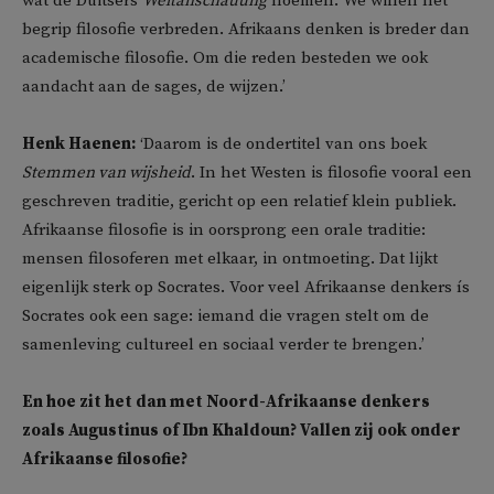
wat de Duitsers
Weltanschauung
noemen. We willen het
begrip filosofie verbreden. Afrikaans denken is breder dan
academische filosofie. Om die reden besteden we ook
aandacht aan de sages, de wijzen.’
Henk Haenen:
‘Daarom is de ondertitel van ons boek
Stemmen van wijsheid
. In het Westen is filosofie vooral een
geschreven traditie, gericht op een relatief klein publiek.
Afrikaanse filosofie is in oorsprong een orale traditie:
mensen filosoferen met elkaar, in ontmoeting. Dat lijkt
eigenlijk sterk op Socrates. Voor veel Afrikaanse denkers ís
Socrates ook een sage: iemand die vragen stelt om de
samenleving cultureel en sociaal verder te brengen.’
En hoe zit het dan met Noord-Afrikaanse denkers
zoals Augustinus of Ibn Khaldoun? Vallen zij ook onder
Afrikaanse filosofie?