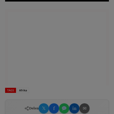
TAGS
Afrika
𝕏
f
in
✉
Delen