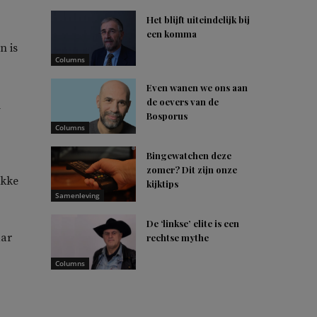
Het blijft uiteindelijk bij
een komma
n is
Columns
Even wanen we ons aan
de oevers van de
l
Bosporus
Columns
Bingewatchen deze
zomer? Dit zijn onze
ikke
kijktips
Samenleving
De ‘linkse’ elite is een
aar
rechtse mythe
Columns