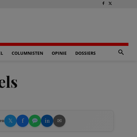
EL
COLUMNISTEN
OPINIE
DOSSIERS
els
𝕏
f
in
✉
en