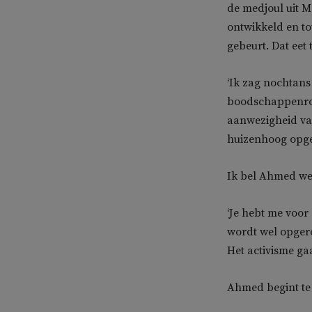
de medjoul uit M
ontwikkeld en to
gebeurt. Dat eet
‘Ik zag nochtans 
boodschappenron
aanwezigheid van
huizenhoog opge
Ik bel Ahmed we
‘Je hebt me voor
wordt wel opgero
Het activisme gaa
Ahmed begint te 