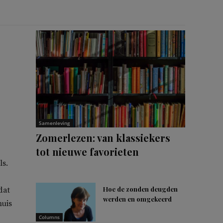
Samenleving
Zomerlezen: van klassiekers
tot nieuwe favorieten
ls.
Hoe de zonden deugden
dat
werden en omgekeerd
huis
Columns