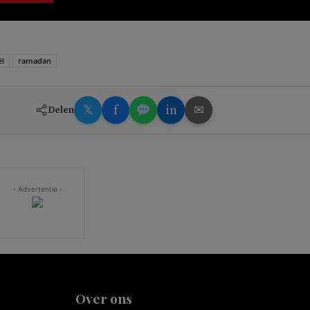
ël
ramadan
𝕏
f
in
✉
Delen
- Advertentie -
Over ons