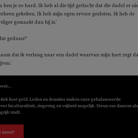
ben je zo hard. Ik heb al die tijd gedacht dat die dadel er nie
verheen gekeken. Ik heb mijn ogen ervoor gesloten. Ik heb de
diger gemaakt dan hij is.’
dat gedaan?’
aam dat ik verlang naar een dadel waarvan mijn hart zegt da
jven.’
bent...
stiek kost geld. Leden en donaties maken onze gebalanceerde
ver biculturaliteit, zingeving en vrijheid mogelijk. Steun ons daarom als
rijk vindt.
j meer!