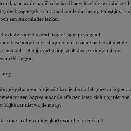
arokko, maar de Israëlische landbouw heeft deze dadel verd
t grote hoogte gebracht. Doodzonde dat het op Palestijns lan
 toch een stuk minder lekker.
die dadels altijd overal liggen.’ Bij mijn volgende
de beschouw ik de schappen om te zien hoe het zit met de
 medjoul. Tot mijn verbazing zie ik deze verboden dadel
stapeld liggen.
er op.
 de gek gehouden, als je wilt kan je die dadel gewoon kopen. E
epen tot een boycot maar de effecten laten zich nog niet voel
t blijkbaar niet via de maag.’
kreunen, ik heb duidelijk iets voor hem verknald.