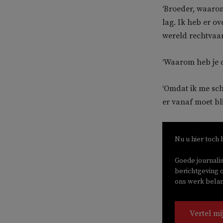
‘Broeder, waarom 
lag. Ik heb er o
wereld rechtvaar
‘Waarom heb je 
‘Omdat ik me sch
er vanaf moet bli
Nu u hier toch 
Goede journali
berichtgeving o
ons werk belang
Vertel mi