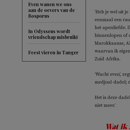
Even wanen we ons
aan de oevers van de
‘Heb je wel uit 
Bosporus
eenmaal een rauw
het apenliefde. I
In Odysseus wordt
binnenlopen of 
vriendschap misbruikt
Marokkaanse, Alg
waarvan ik eigen
Feest vieren in Tanger
Zuid-Afrika.
‘Wacht even’, zeg
medjoul-dadel; 
Het is deze dadel
niet meer.’
Wat ik 