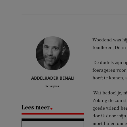
Woedend was hij.
fouilleren, Dilan
‘De dadels zijn 
foerageren voor
ABDELKADER BENALI
hoeft te komen, 
Schrijver.
‘Wat bedoel je, n
Zolang de zon str
Lees meer
goede vriend be
doe ik door mijn
moet halen om er