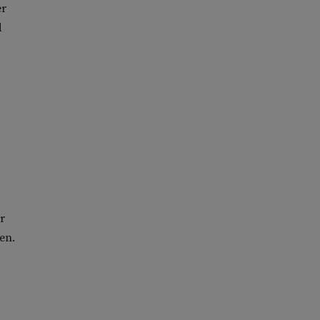
er
d
r
en.