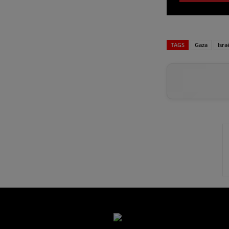
TAGS
Gaza
Isra