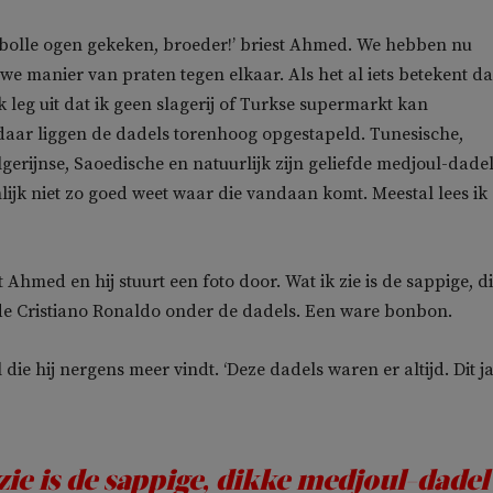
je bolle ogen gekeken, broeder!’ briest Ahmed. We hebben nu
e manier van praten tegen elkaar. Als het al iets betekent da
k leg uit dat ik geen slagerij of Turkse supermarkt kan
daar liggen de dadels torenhoog opgestapeld. Tunesische,
erijnse, Saoedische en natuurlijk zijn geliefde medjoul-dade
lijk niet zo goed weet waar die vandaan komt. Meestal lees ik
t Ahmed en hij stuurt een foto door. Wat ik zie is de sappige, d
de Cristiano Ronaldo onder de dadels. Een ware bonbon.
 die hij nergens meer vindt. ‘Deze dadels waren er altijd. Dit j
zie is de sappige, dikke medjoul-dadel