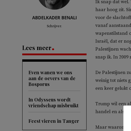
Ik snap dat wel.
haar hoog zit. S
ABDELKADER BENALI
voor de slachto
vanaf aanstaande
Schrijver.
wapenstilstand o
Israël, dat er 
Lees meer
Palestijnen wach
snap ik. In 2009 
Even wanen we ons
De Palestijnen zu
aan de oevers van de
weinig tot niets 
Bosporus
een keer gelukt 
In Odysseus wordt
Trump wil een ak
vriendschap misbruikt
handel en als Tr
Feest vieren in Tanger
Maar waarom sna