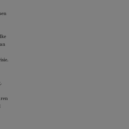
sen
lke
dan
isie.
.
aren
l