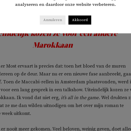
 krijgt heel veel spreektijd als het huis in brand staat, maar op 
analyseren en daardoor onze website verbeteren.
uis geblust wordt, moet je je plek weer kennen.
Annuleren
Akkoord
eindelijk kozen ze voor een andere
Marokkaan
er Most ervaart is precies dat: toen het bloed van de muren
dereen op de deur. Maar nu er een nieuwe fase aanbreekt, gaa
f. Toen de Maccabi-rellen in Amsterdam plaatsvonden, werd 
t voor een lang gesprek in een talkshow. Uiteindelijk kozen ze
kaan. Ik vond dat niet erg,
it’s all in the game.
Wel drukten z
at ze me dan wilden uitnodigen om het over mijn roman te
 week uitkomt.
is er nooit meer gekomen. Veel beloven, weinig geven, doet all