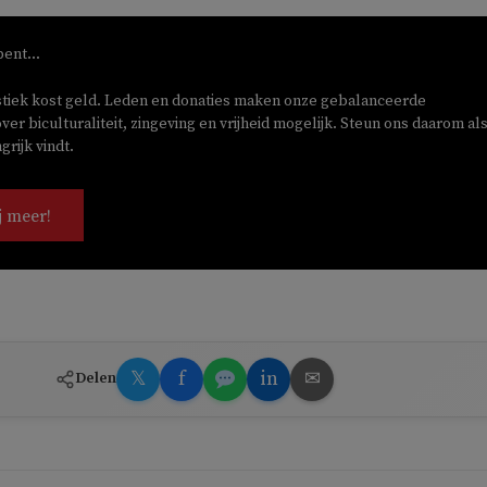
bent...
stiek kost geld. Leden en donaties maken onze gebalanceerde
ver biculturaliteit, zingeving en vrijheid mogelijk. Steun ons daarom als
rijk vindt.
j meer!
𝕏
f
in
✉
Delen