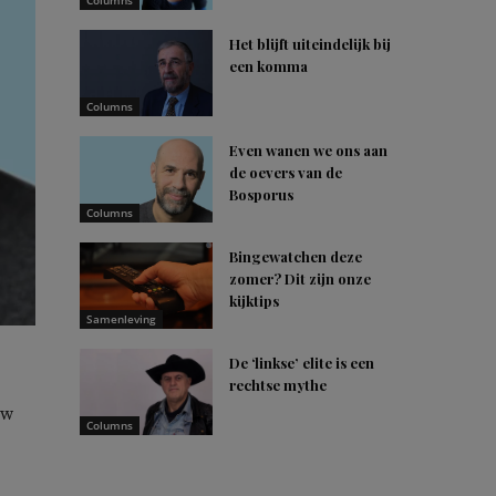
Columns
Het blijft uiteindelijk bij
een komma
Columns
Even wanen we ons aan
de oevers van de
Bosporus
Columns
Bingewatchen deze
zomer? Dit zijn onze
kijktips
Samenleving
De ‘linkse’ elite is een
rechtse mythe
ow
Columns