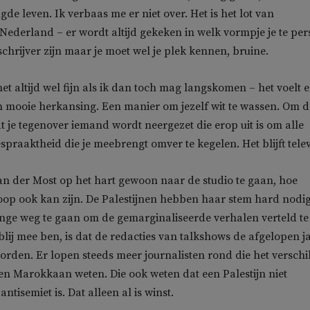
de leven. Ik verbaas me er niet over. Het is het lot van
ederland – er wordt altijd gekeken in welk vormpje je te per
schrijver zijn maar je moet wel je plek kennen, bruine.
et altijd wel fijn als ik dan toch mag langskomen – het voelt e
n mooie herkansing. Een manier om jezelf wit te wassen. Om 
 je tegenover iemand wordt neergezet die erop uit is om alle
praaktheid die je meebrengt omver te kegelen. Het blijft telev
an der Most op het hart gewoon naar de studio te gaan, hoe
oop ook kan zijn. De Palestijnen hebben haar stem hard nodig
ange weg te gaan om de gemarginaliseerde verhalen verteld te
 blij mee ben, is dat de redacties van talkshows de afgelopen j
worden. Er lopen steeds meer journalisten rond die het verschi
en Marokkaan weten. Die ook weten dat een Palestijn niet
ntisemiet is. Dat alleen al is winst.