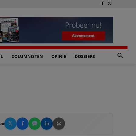
EL
COLUMNISTEN
OPINIE
DOSSIERS
𝕏
f
in
✉
en