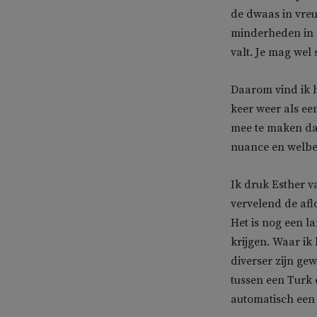
de dwaas in vreug
minderheden in N
valt. Je mag wel 
Daarom vind ik h
keer weer als ee
mee te maken dat
nuance en welbes
Ik druk Esther v
vervelend de afl
Het is nog een l
krijgen. Waar ik
diverser zijn ge
tussen een Turk 
automatisch een a