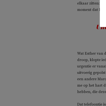
elkaar zitten: je
moment dat het h
Uit
Wat Esther van d
droop, klopte ie
urgentie er vana
uitvoerig gepols
een andere Marok
me op het hart d
hebben, die deze
Dat telefoontje 