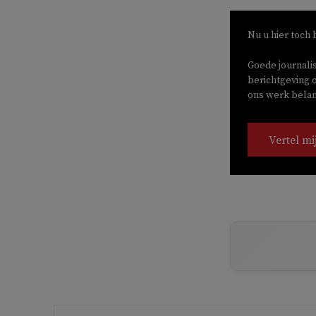
Nu u hier toch 
Goede journali
berichtgeving o
ons werk belang
Vertel mi