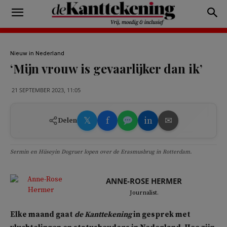
Nieuw in Nederland
‘Mijn vrouw is gevaarlijker dan ik’
21 SEPTEMBER 2023, 11:05
𝕏
f
in
✉
Delen
Sermin en Hüseyin Dogruer lopen over de Erasmusbrug in Rotterdam.
ANNE-ROSE HERMER
Journalist.
Elke maand gaat
de Kanttekening
in gesprek met