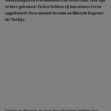
vluchtelingen en statushouders in Nederland. Hoe zijn
ze hier gekomen? En hoe hebben zij hun nieuwe leven
opgebouwd? Deze maand: Sermin en Hüseyin Dogruer
uit Turkije.
Sermin en Hüseyin en hun twee kinderen leefden hun