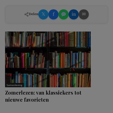
𝕏
f
in
✉
Delen
Samenleving
Zomerlezen: van klassiekers tot
nieuwe favorieten