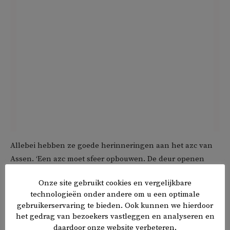
Allebei hebben ze goede herinneringen aan het azc van
Assen. ‘Een azc moet sfeer opbouwen. De deur openen
voor vrijwilligers. Het werkt ook inspirerend. Als je ziet
Onze site gebruikt cookies en vergelijkbare
hoeveel mensen er iets voor je willen doen, dan ga je
technologieën onder andere om u een optimale
vanzelf dingen terug doen. Verder werkten de
gebruikerservaring te bieden. Ook kunnen we hierdoor
vluchtelingen die er al waren de nieuwkomers in.
het gedrag van bezoekers vastleggen en analyseren en
Bovendien kon je praten met lotgenoten.’
daardoor onze website verbeteren.