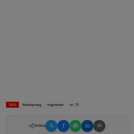
TAGS
Asielopvang
migranten
nr. 72
𝕏
f
in
✉
Delen