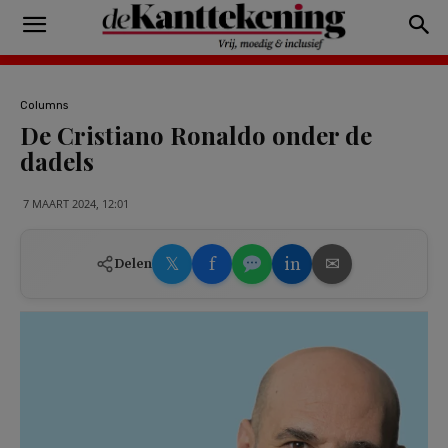
Columns
De Cristiano Ronaldo onder de
dadels
7 MAART 2024, 12:01
𝕏
f
in
✉
Delen