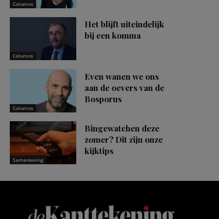
Columns
Het blijft uiteindelijk
bij een komma
Columns
Even wanen we ons
aan de oevers van de
Bosporus
Columns
Bingewatchen deze
zomer? Dit zijn onze
kijktips
Samenleving