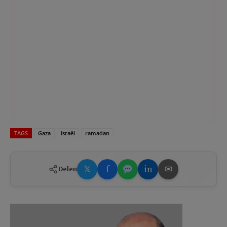
TAGS
Gaza
Israël
ramadan
𝕏
f
in
✉
Delen