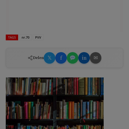
TAGS
nr.70
PVV
𝕏
f
in
✉
Delen