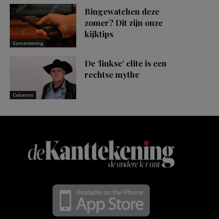
Bingewatchen deze
zomer? Dit zijn onze
kijktips
Samenleving
De ‘linkse’ elite is een
rechtse mythe
Columns