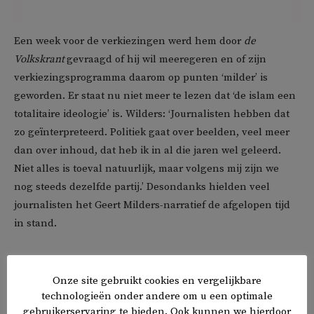
Een week voor de verkiezingen werd hem door
de
Volkskrant
gevraagd of hij wil meeregeren en of zijn
verkiezingsprogramma daarom op punten ‘milder’ is
geworden. Er staat nu niet meer te lezen dat ‘de islam een
totalitaire ideologie’ is. Wilders: ‘Journalisten hebben dat
zo geïnterpreteerd. Politiek gaat over beelden, veel meer
dan over inhoud, dat heb ik in al die jaren wel geleerd.
Niet alles is toeval natuurlijk, maar volgens mij zijn we
nog steeds dezelfde partij.’ Desondanks hielden veel
journalisten het Geert Milders-narratief de afgelopen tijd
in stand.
Presentatoren hadden tijdens debatten kunnen vragen
wie hij bedoelt met ‘Nederlanders’. ‘Nederlanders op 1’ is
Onze site gebruikt cookies en vergelijkbare
technologieën onder andere om u een optimale
niets anders dan de welbekende leus ‘eigen volk eerst’ of
gebruikerservaring te bieden. Ook kunnen we hierdoor