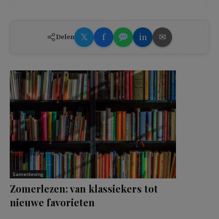
𝕏
f
in
✉
Delen
Samenleving
Zomerlezen: van klassiekers tot
nieuwe favorieten