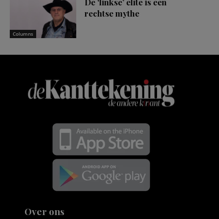
De ‘linkse’ elite is een
rechtse mythe
Columns
Over ons