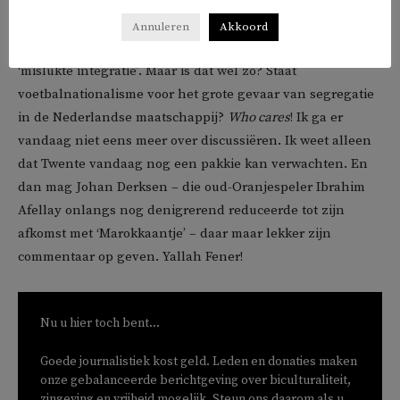
De enige binding die ik heb met Nederlandse clubs heb, is
dus wanneer ‘we’ tegen ‘ze’ spelen. Vaak wordt een
Annuleren
Akkoord
dergelijke Turkse houding aangehaald als het bewijs van
‘mislukte integratie’. Maar is dat wel zo? Staat
voetbalnationalisme voor het grote gevaar van segregatie
in de Nederlandse maatschappij?
Who cares
! Ik ga er
vandaag niet eens meer over discussiëren. Ik weet alleen
dat Twente vandaag nog een pakkie kan verwachten. En
dan mag Johan Derksen – die oud-Oranjespeler Ibrahim
Afellay onlangs nog denigrerend reduceerde tot zijn
afkomst met ‘Marokkaantje’ – daar maar lekker zijn
commentaar op geven. Yallah Fener!
Nu u hier toch bent...
Goede journalistiek kost geld. Leden en donaties maken
onze gebalanceerde berichtgeving over biculturaliteit,
zingeving en vrijheid mogelijk. Steun ons daarom als u