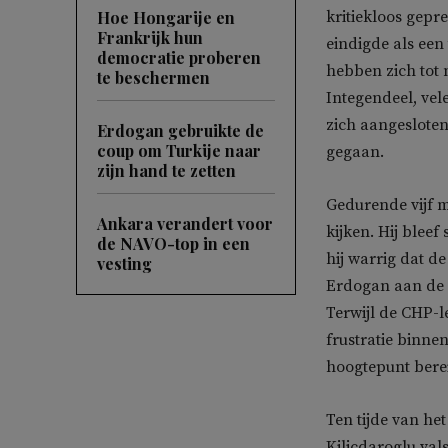
Hoe Hongarije en
kritiekloos gep
Frankrijk hun
eindigde als een
democratie proberen
hebben zich tot 
te beschermen
Integendeel, ve
zich aangesloten 
Erdogan gebruikte de
coup om Turkije naar
gegaan.
zijn hand te zetten
Gedurende vijf m
Ankara verandert voor
kijken. Hij bleef
de NAVO-top in een
hij warrig dat d
vesting
Erdogan aan de m
Terwijl de CHP-l
frustratie binnen
hoogtepunt bere
Ten tijde van he
Kilicdaroglu val