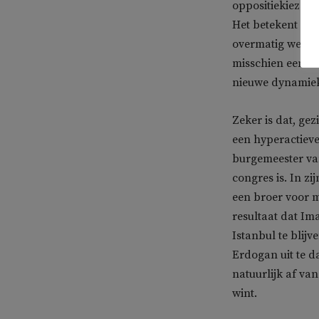
oppositiekiezers
Het betekent ech
overmatig werd g
misschien een eer
nieuwe dynamiek
Zeker is dat, gez
een hyperactieve
burgemeester va
congres is. In z
een broer voor me
resultaat dat Im
Istanbul te blijv
Erdogan uit te d
natuurlijk af va
wint.