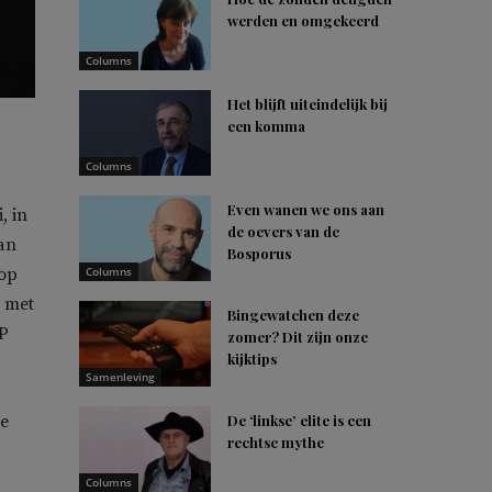
werden en omgekeerd
Columns
Het blijft uiteindelijk bij
een komma
Columns
Even wanen we ons aan
, in
de oevers van de
van
Bosporus
 op
Columns
n met
Bingewatchen deze
HP
zomer? Dit zijn onze
kijktips
Samenleving
se
De ‘linkse’ elite is een
rechtse mythe
Columns