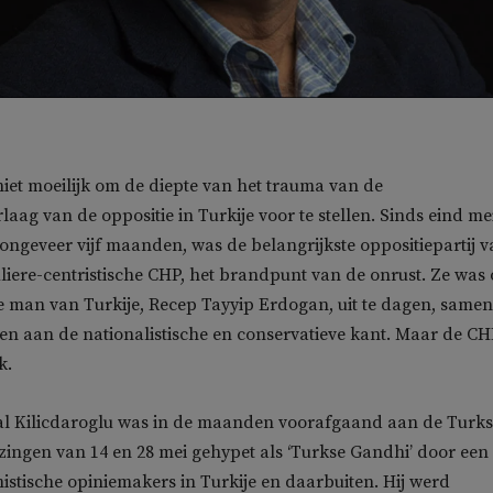
niet moeilijk om de diepte van het trauma van de
aag van de oppositie in Turkije voor te stellen. Sinds eind mei
ongeveer vijf maanden, was de belangrijkste oppositiepartij 
uliere-centristische CHP, het brandpunt van de onrust. Ze was
 man van Turkije, Recep Tayyip Erdogan, uit te dagen, same
ijen aan de nationalistische en conservatieve kant. Maar de C
k.
l Kilicdaroglu was in de maanden voorafgaand aan de Turk
zingen van 14 en 28 mei gehypet als ‘Turkse Gandhi’ door een
stische opiniemakers in Turkije en daarbuiten. Hij werd