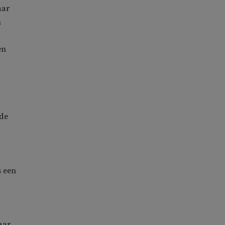
aar
n
en
rde
s een
aar