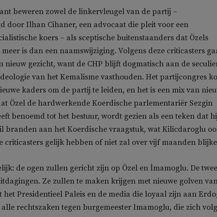
nt beweren zowel de linkervleugel van de partij –
 door Ilhan Cihaner, een advocaat die pleit voor een
ialistische koers – als sceptische buitenstaanders dat Özels
 meer is dan een naamswijziging. Volgens deze criticasters ga
n nieuw gezicht, want de CHP blijft dogmatisch aan de seculie
 ideologie van het Kemalisme vasthouden. Het partijcongres k
euwe kaders om de partij te leiden, en het is een mix van nie
 dat Özel de hardwerkende Koerdische parlementariër Sezgin
eft benoemd tot het bestuur, wordt gezien als een teken dat hi
 wil branden aan het Koerdische vraagstuk, wat Kilicdaroglu o
e criticasters gelijk hebben of niet zal over vijf maanden blijk
elijk: de ogen zullen gericht zijn op Özel en İmamoglu. De twe
uitdagingen. Ze zullen te maken krijgen met nieuwe golven va
t het Presidentieel Paleis en de media die loyaal zijn aan Erd
r alle rechtszaken tegen burgemeester Imamoglu, die zich vol