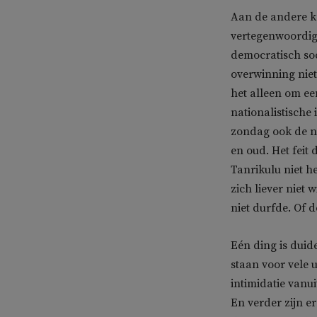
Aan de andere ka
vertegenwoordigd
democratisch soc
overwinning niet
het alleen om ee
nationalistische
zondag ook de ni
en oud. Het feit
Tanrikulu niet he
zich liever niet
niet durfde. Of d
Eén ding is duid
staan voor vele 
intimidatie vanui
En verder zijn e