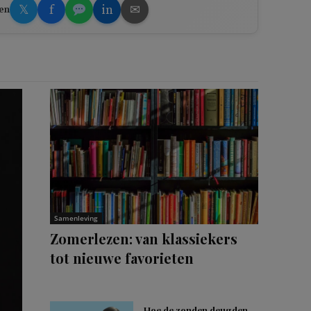
𝕏
f
in
✉
en
Samenleving
Zomerlezen: van klassiekers
tot nieuwe favorieten
Hoe de zonden deugden