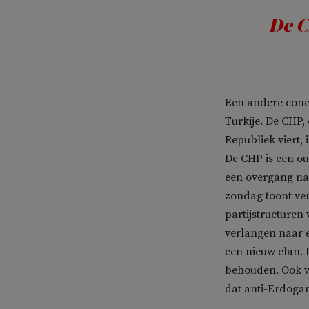
De C
Een andere concl
Turkije. De CHP,
Republiek viert, 
De CHP is een ou
een overgang na
zondag toont ve
partijstructuren 
verlangen naar e
een nieuw elan. 
behouden. Ook wi
dat anti-Erdogan