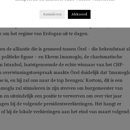
. De verkiezing van Özel wordt daarom gezien als een opluchti
ter niet per se een ‘verandering’ – een woord dat maandenla
Annuleren
Akkoord
ebruikt binnen de CHP-kringen. Wel is de wisseling van de w
ste stap die kan leiden tot een verandering in visie, tactiek e
 om het regime van Erdogan uit te dagen.
ien de alliantie die is gesmeed tussen Özel – die bekendstaat a
 politieke figuur – en Ekrem Imamoglu, de charismatische
n Istanbul, laatstgenoemde de echte winnaar van het CHP-
ijn overwinningstoespraak maakte Özel duidelijk dat ‘Imamogl
 is, en hij zal ons naar de top brengen.’ Kortom, dit is een
amoglu zal stimuleren in zijn streven om burgemeester van
en en uiteindelijk een positie te verwerven om over vier jaar
agen bij de volgende presidentsverkiezingen. Het hangt er
n of hij de lokale verkiezingen aan het eind van maart volgend