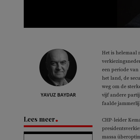
Het is helemaal 
verkiezingsnederl
een periode van 
het land, de sec
weg om de sterke
YAVUZ BAYDAR
vijf andere part
faalde jammerlij
Lees meer
CHP-leider Kema
presidentsverkie
massa überoptimi