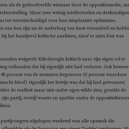
rezen als de gedoodverfde winnaar door de oppositiemedia, m
 teleurstelling. Maar zeer weinig intellectuelen en deskundige
nu toe verontschuldigd voor hun misplaatste optimisme.
len van hen zijn na de nederlaag van kant veranderd en hebb
bij het handjevol kritische analisten, alsof er niets fout was
aanden weigerde Kilicdaroglu kritisch naar zijn eigen rol te
 stug volhouden dat hij eigenlijk niet had verloren. Ook bewee
e 48 procent van de stemmen (tegenover 52 procent waardoor
acht bleef) ‘eigenlijk het bewijs was dat hij had gewonnen’.
eider de realiteit maar niet onder ogen wilde zien, groeide de
 zijn partij, terwijl woede en apathie onder de oppositiekiezer
ikten.
t partijcongres afgelopen weekend was alle opsmuk die
s afbeeldde als de ‘hoop van een nieuw Turkije’ verdwenen. M