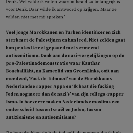
Denk. Wel wilde ik weten waarom Israël zo belangrijk is
voor Denk. Daar wilde ik antwoord op krijgen. Maar ze
wilden niet met mij spreken.’
Veel jonge Marokkanen en Turken identificeren zich
sterk met de Palestijnen en hun leed. Niet zelden gaat
hun protestkreet gepaard met vermeend
antisemitisme. Denk aan de nazi-vergelijkingen op de
pro-Palestinademonstratie waar Kauthar
Bouchallikht, nu Kamerlid van GroenLinks, ooit aan
meedeed, ‘Fuck de Talmoed’ van de Marokkaans-
Nederlandse rapper Appa en ‘Ik haat die fucking
Joden nog meer dan de nazi’s’ van zijn collega-rapper
Ismo. In hoeverre maken Nederlandse moslims een
onderscheid tussen Israël en Joden, tussen
antizionisme en antisemitisme?
‘Ze benadrukken de hele tijd zelf, de mensen die ik heb