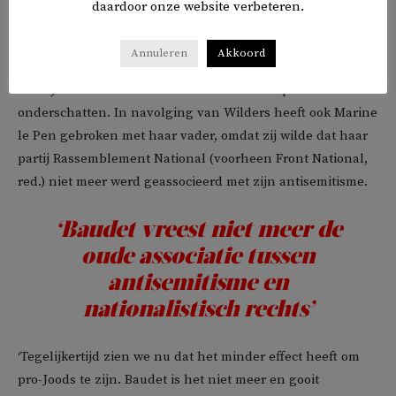
daardoor onze website verbeteren.
‘Ik denk dat de liefde van de PVV voor de Joden en Israël,
omdat Wilders in kibboets heeft gezeten, niet helemaal
Annuleren
Akkoord
opportunistisch is. Er is oprechte interesse. Daarnaast
moet je de betekenis van Wilders voor Europa niet
onderschatten. In navolging van Wilders heeft ook Marine
le Pen gebroken met haar vader, omdat zij wilde dat haar
partij Rassemblement National (voorheen Front National,
red.) niet meer werd geassocieerd met zijn antisemitisme.
‘Baudet vreest niet meer de
oude associatie tussen
antisemitisme en
nationalistisch rechts’
‘Tegelijkertijd zien we nu dat het minder effect heeft om
pro-Joods te zijn. Baudet is het niet meer en gooit