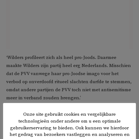
‘Wilders profileert zich als heel pro-Joods. Daarmee
maakte Wilders zijn partij heel erg Nederlands. Misschien
dat de PVV vanwege haar pro-Joodse imago voor het
verbod op onverdoofd ritueel slachten durfde te stemmen,
omdat andere partijen de PVV toch niet met antisemitisme
meer in verband zouden brengen.’
De PVV die pro-Israël is, om niet met extreemrechts
Onze site gebruikt cookies en vergelijkbare
technologieën onder andere om u een optimale
in verband te worden gebracht. Dit klinkt allemaal
gebruikerservaring te bieden. Ook kunnen we hierdoor
heel strategisch.
het gedrag van bezoekers vastleggen en analyseren en