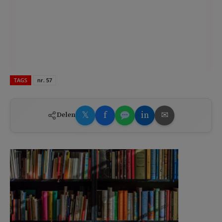
TAGS
nr. 57
𝕏
f
in
✉
Delen