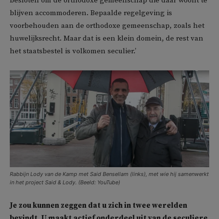
besloten om de orthodoxe gemeenschap die daar woont te
blijven accommoderen. Bepaalde regelgeving is
voorbehouden aan de orthodoxe gemeenschap, zoals het
huwelijksrecht. Maar dat is een klein domein, de rest van
het staatsbestel is volkomen seculier.’
Rabbijn Lody van de Kamp met Said Bensellam (links), met wie hij samenwerkt
in het project Said & Lody. (Beeld: YouTube)
Je zou kunnen zeggen dat u zich in twee werelden
bevindt. U maakt actief onderdeel uit van de seculiere