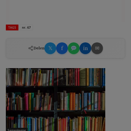
TAGS
nr. 67
𝕏
f
in
✉
Delen
Samenleving