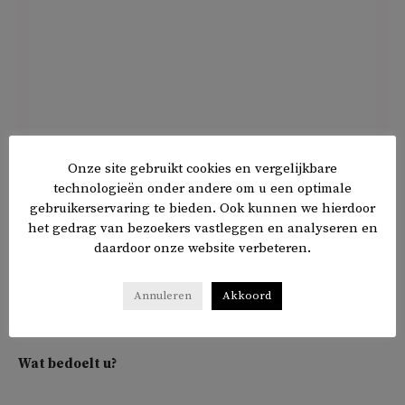
Onze site gebruikt cookies en vergelijkbare
technologieën onder andere om u een optimale
Messiasverwachting
gebruikerservaring te bieden. Ook kunnen we hierdoor
het gedrag van bezoekers vastleggen en analyseren en
Bij het lezen van uw columns slaat de twijfel soms toe.
daardoor onze website verbeteren.
U bent toch wel voor de scheiding van kerk en staat?
Annuleren
Akkoord
‘Tijdelijk.’
Wat bedoelt u?